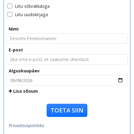
Liitu sõbraklubiga
Liitu uudiskirjaga
Nimi
E-post
Alguskuupäev
Lisa sõnum
TOETA SIIN
Privaatsuspoliitika