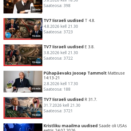
Saateosa: 398
30 min
TV7 Iisraeli uudised
T 4.8.
4.8.2026 kell 21.30
Saateosa: 3723
15 min
TV7 Iisraeli uudised
E 3.8.
3.8.2026 kell 21.30
Saateosa: 3722
15 min
Pühapäevaks Joosep Tammolt
Matteuse
14:13-21
2.8.2026 kell 17.30
Saateosa: 188
15 min
TV7 Iisraeli uudised
R 31.7.
31.7.2026 kell 21.30
Saateosa: 3721
15 min
Kristliku maailma uudised
Saade oli USAs
eetris 24.07.2026