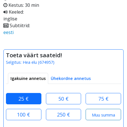
Kestus: 30 min
Keeled:
inglise
Subtiitrid:
eesti
Toeta väärt saateid!
Selgitus:
Hea elu
(
674957
)
Igakuine annetus
Ühekordne annetus
25 €
50 €
75 €
100 €
250 €