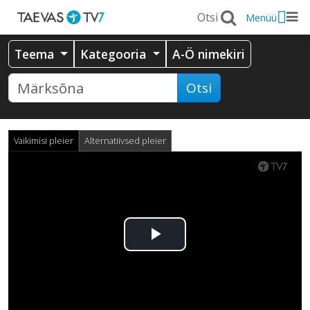
Menüü
Teema
Kategooria
A-Ö nimekiri
Otsi
Vaikimisi pleier
Alternatiivsed pleier
Esita
video