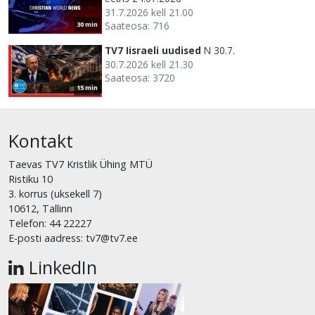
31.7.2026 kell 21.00
Saateosa: 716
30 min
TV7 Iisraeli uudised
N 30.7.
30.7.2026 kell 21.30
Saateosa: 3720
15 min
Kontakt
Taevas TV7 Kristlik Ühing MTÜ
Ristiku 10
3. korrus (uksekell 7)
10612, Tallinn
Telefon: 44 22227
E-posti aadress: tv7@tv7.ee
LinkedIn