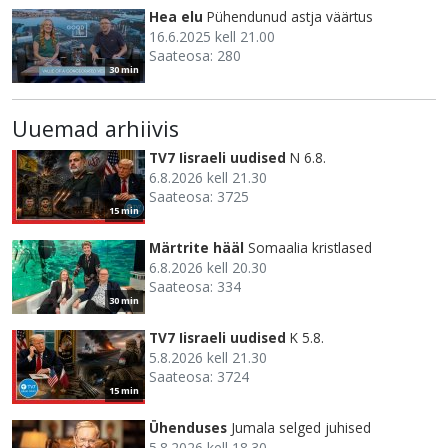
Hea elu
Pühendunud astja väärtus
16.6.2025 kell 21.00
Saateosa: 280
30 min
Uuemad arhiivis
TV7 Iisraeli uudised
N 6.8.
6.8.2026 kell 21.30
Saateosa: 3725
15 min
Märtrite hääl
Somaalia kristlased
6.8.2026 kell 20.30
Saateosa: 334
30 min
TV7 Iisraeli uudised
K 5.8.
5.8.2026 kell 21.30
Saateosa: 3724
15 min
Ühenduses
Jumala selged juhised
5.8.2026 kell 18.30