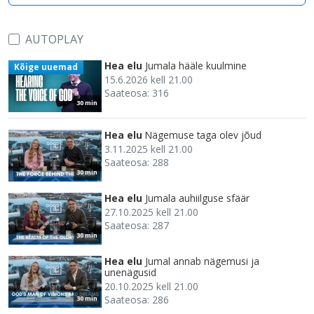
AUTOPLAY
Hea elu
Jumala hääle kuulmine
Kõige uuemad
15.6.2026 kell 21.00
Saateosa: 316
30 min
Hea elu
Nägemuse taga olev jõud
3.11.2025 kell 21.00
Saateosa: 288
30 min
Hea elu
Jumala auhiilguse sfäär
27.10.2025 kell 21.00
Saateosa: 287
30 min
Hea elu
Jumal annab nägemusi ja
unenägusid
20.10.2025 kell 21.00
Saateosa: 286
30 min