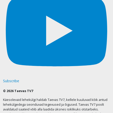
Subscribe
© 2026 Taevas TV7
Käesolevaid lehekülgi haldab Taevas TV7, kellele kuuluvad kõik antud
lehekülgedega seonduvad tegevused ja õigused. Taevas TV7 poolt
avaldatud saateid võib alla laadida üksnes isiklikuks otstarbeks.