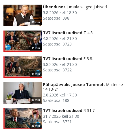
Ühenduses
Jumala selged juhised
5.8.2026 kell 18.30
Saateosa: 398
30 min
TV7 Iisraeli uudised
T 4.8.
4.8.2026 kell 21.30
Saateosa: 3723
15 min
TV7 Iisraeli uudised
E 3.8.
3.8.2026 kell 21.30
Saateosa: 3722
15 min
Pühapäevaks Joosep Tammolt
Matteuse
14:13-21
2.8.2026 kell 17.30
Saateosa: 188
15 min
TV7 Iisraeli uudised
R 31.7.
31.7.2026 kell 21.30
Saateosa: 3721
15 min