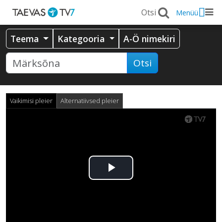
Menüü
Teema
Kategooria
A-Ö nimekiri
Otsi
Vaikimisi pleier
Alternatiivsed pleier
Esita
video