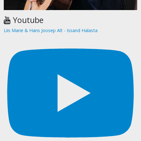
Youtube
Liis Marie & Hans Joosep Alt - Issand Halasta