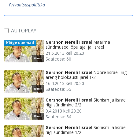
Privaatsuspoliitika
AUTOPLAY
Gershon Nereli Iisrael
Maailma
Kõige uuemad
sündmused lõpu ajal ja Iisrael
21.5.2013 kell 20.20
Saateosa: 60
10 min
Gershon Nereli Iisrael
Noore Iisraeli riigi
areng holokausti järel 1/2
16.4.2013 kell 20.20
Saateosa: 55
10 min
Gershon Nereli Iisrael
Sionism ja Iisraeli
riigi sündimine 2/2
9.4.2013 kell 20.20
Saateosa: 54
10 min
Gershon Nereli Iisrael
Sionism ja Iisraeli
riigi sündimine 1/2