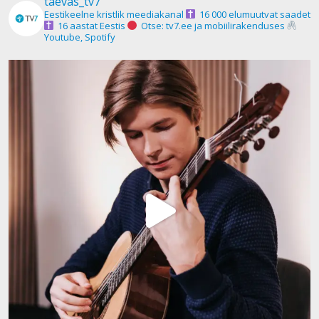
taevas_tv7
Eestikeelne kristlik meediakanal
16 000 elumuutvat saadet
16 aastat Eestis
Otse: tv7.ee ja mobiilirakenduses
Youtube, Spotify