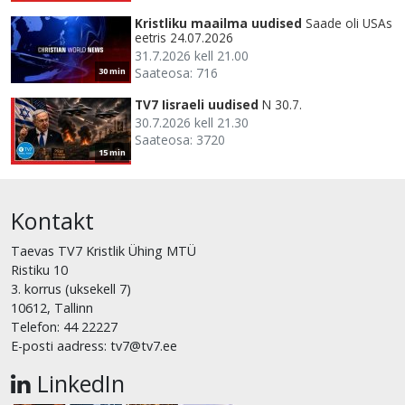
Kristliku maailma uudised
Saade oli USAs
eetris 24.07.2026
31.7.2026 kell 21.00
Saateosa: 716
30 min
TV7 Iisraeli uudised
N 30.7.
30.7.2026 kell 21.30
Saateosa: 3720
15 min
Kontakt
Taevas TV7 Kristlik Ühing MTÜ
Ristiku 10
3. korrus (uksekell 7)
10612, Tallinn
Telefon: 44 22227
E-posti aadress: tv7@tv7.ee
LinkedIn