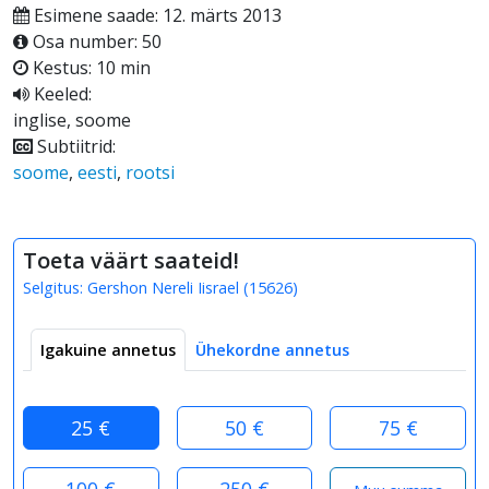
Esimene saade: 12. märts 2013
Osa number: 50
Kestus: 10 min
Keeled:
inglise, soome
Subtiitrid:
soome
,
eesti
,
rootsi
Toeta väärt saateid!
Selgitus:
Gershon Nereli Iisrael
(
15626
)
Igakuine annetus
Ühekordne annetus
25 €
50 €
75 €
100 €
250 €