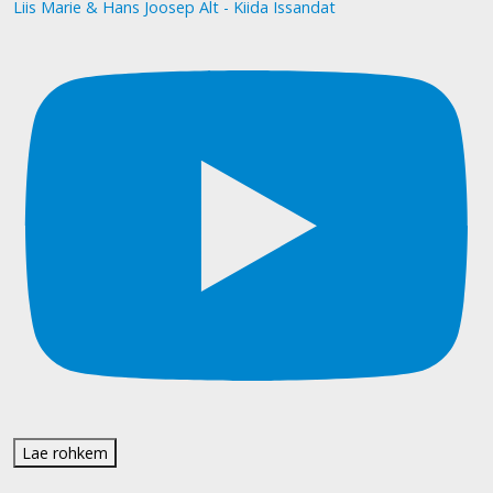
Liis Marie & Hans Joosep Alt - Kiida Issandat
Lae rohkem