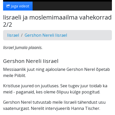
Jaga videot
Iisraeli ja moslemimaailma vahekorrad
2/2
Iisrael
Gershon Nereli Iisrael
Iisrael Jumala plaanis.
Gershon Nereli Iisrael
Messiaanlik juut ning ajaloolane Gershon Nerel õpetab
meile Piiblit.
Kristluse juured on juutluses. See tugev juur toidab ka
meid - paganaid, kes oleme õlipuu külge poogitud.
Gershon Nerel tutvustab meile Iisraeli tähendust usu
vaatenurgast. Nerelit intervjueerib Hanna Tischer.