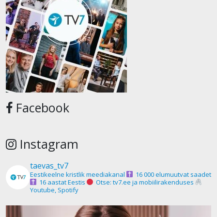
Facebook
Instagram
taevas_tv7
Eestikeelne kristlik meediakanal
16 000 elumuutvat saadet
16 aastat Eestis
Otse: tv7.ee ja mobiilirakenduses
Youtube, Spotify