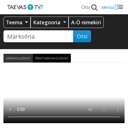
Menüü
Teema
Kategooria
A-Ö nimekiri
Otsi
Vaikimisi pleier
Alternatiivsed pleier