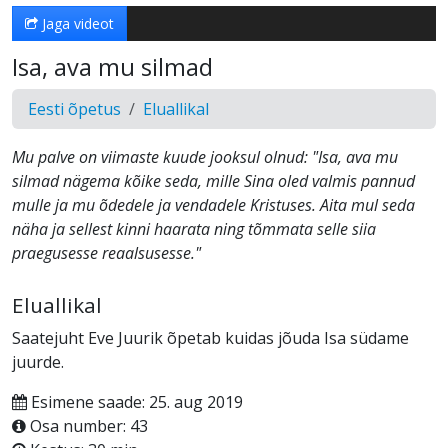
Jaga videot
Isa, ava mu silmad
Eesti õpetus
Eluallikal
Mu palve on viimaste kuude jooksul olnud: "Isa, ava mu
silmad nägema kõike seda, mille Sina oled valmis pannud
mulle ja mu õdedele ja vendadele Kristuses. Aita mul seda
näha ja sellest kinni haarata ning tõmmata selle siia
praegusesse reaalsusesse."
Eluallikal
Saatejuht Eve Juurik õpetab kuidas jõuda Isa südame
juurde.
Esimene saade: 25. aug 2019
Osa number: 43