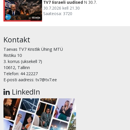
TV7 Iisraeli uudised
N 30.7.
30.7.2026 kell 21.30
Saateosa: 3720
15 min
Kontakt
Taevas TV7 Kristlik Ühing MTÜ
Ristiku 10
3. korrus (uksekell 7)
10612, Tallinn
Telefon: 44 22227
E-posti aadress: tv7@tv7.ee
LinkedIn