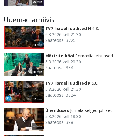
30 min
Uuemad arhiivis
TV7 Iisraeli uudised
N 6.8.
6.8.2026 kell 21.30
Saateosa: 3725
15 min
Märtrite hääl
Somaalia kristlased
6.8.2026 kell 20.30
Saateosa: 334
30 min
TV7 Iisraeli uudised
K 5.8.
5.8.2026 kell 21.30
Saateosa: 3724
15 min
Ühenduses
Jumala selged juhised
5.8.2026 kell 18.30
Saateosa: 398
30 min