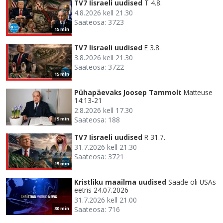
TV7 Iisraeli uudised
T 4.8.
4.8.2026 kell 21.30
Saateosa: 3723
15 min
TV7 Iisraeli uudised
E 3.8.
3.8.2026 kell 21.30
Saateosa: 3722
15 min
Pühapäevaks Joosep Tammolt
Matteuse
14:13-21
2.8.2026 kell 17.30
Saateosa: 188
15 min
TV7 Iisraeli uudised
R 31.7.
31.7.2026 kell 21.30
Saateosa: 3721
15 min
Kristliku maailma uudised
Saade oli USAs
eetris 24.07.2026
31.7.2026 kell 21.00
Saateosa: 716
30 min