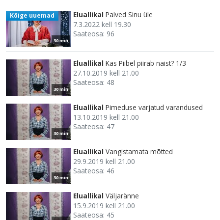
Eluallikal
Palved Sinu üle
Kõige uuemad
7.3.2022 kell 19.30
Saateosa: 96
30 min
Eluallikal
Kas Piibel piirab naist? 1/3
27.10.2019 kell 21.00
Saateosa: 48
30 min
Eluallikal
Pimeduse varjatud varandused
13.10.2019 kell 21.00
Saateosa: 47
30 min
Eluallikal
Vangistamata mõtted
29.9.2019 kell 21.00
Saateosa: 46
30 min
Eluallikal
Väljaränne
15.9.2019 kell 21.00
Saateosa: 45