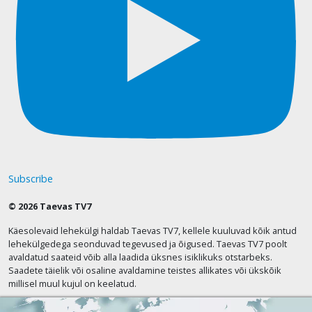
Subscribe
© 2026 Taevas TV7
Käesolevaid lehekülgi haldab Taevas TV7, kellele kuuluvad kõik antud
lehekülgedega seonduvad tegevused ja õigused. Taevas TV7 poolt
avaldatud saateid võib alla laadida üksnes isiklikuks otstarbeks.
Saadete täielik või osaline avaldamine teistes allikates või ükskõik
millisel muul kujul on keelatud.