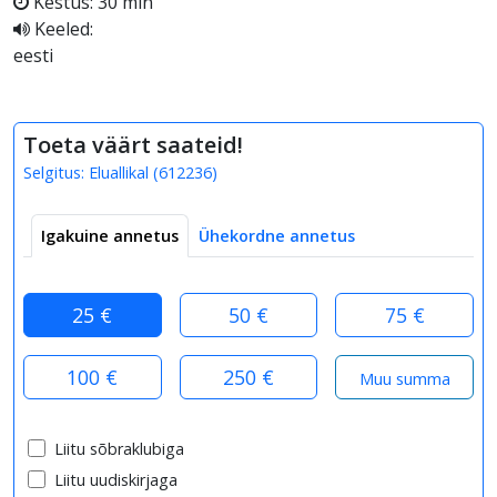
Kestus: 30 min
Keeled:
eesti
Toeta väärt saateid!
Selgitus:
Eluallikal
(
612236
)
Igakuine annetus
Ühekordne annetus
25 €
50 €
75 €
100 €
250 €
Liitu sõbraklubiga
Liitu uudiskirjaga