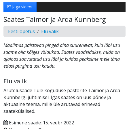
Jaga videot
Saates Taimor ja Arda Kunnberg
Eesti õpetus
Elu valik
Maailmas paistavad pinged aina suurenevat, kuid läbi usu
saame olla kõiges võidukad. Saates vaadeldakse, mida on
ajaloos saavutatud usu läbi ja kuidas peaksime meie täna
edasi pürgima usu kaudu.
Elu valik
Arutelusaade Tule koguduse pastorite Taimor ja Arda
Kunnbergi juhtimisel. Igas saates on uus põnev ja
aktuaalne teema, mille üle arutavad erinevad
saatekülalised.
Esimene saade: 15. veebr 2022