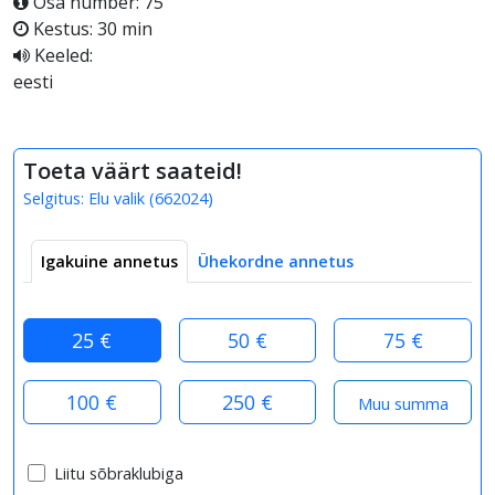
Osa number: 75
Kestus: 30 min
Keeled:
eesti
Toeta väärt saateid!
Selgitus:
Elu valik
(
662024
)
Igakuine annetus
Ühekordne annetus
25 €
50 €
75 €
100 €
250 €
Liitu sõbraklubiga