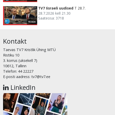
TV7 Iisraeli uudised
T 28.7.
28.7.2026 kell 21.30
Saateosa: 3718
15 min
Kontakt
Taevas TV7 Kristlik Ühing MTÜ
Ristiku 10
3. korrus (uksekell 7)
10612, Tallinn
Telefon: 44 22227
E-posti aadress: tv7@tv7.ee
LinkedIn