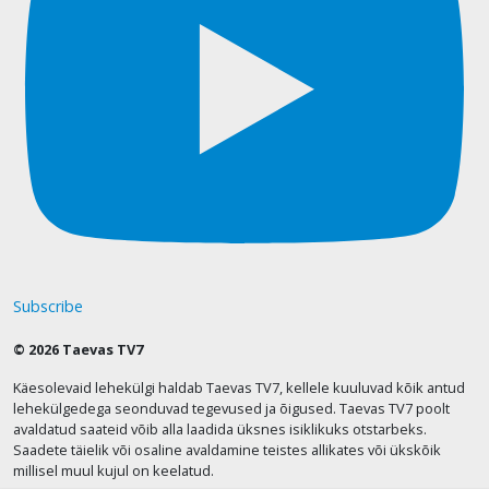
Subscribe
© 2026 Taevas TV7
Käesolevaid lehekülgi haldab Taevas TV7, kellele kuuluvad kõik antud
lehekülgedega seonduvad tegevused ja õigused. Taevas TV7 poolt
avaldatud saateid võib alla laadida üksnes isiklikuks otstarbeks.
Saadete täielik või osaline avaldamine teistes allikates või ükskõik
millisel muul kujul on keelatud.