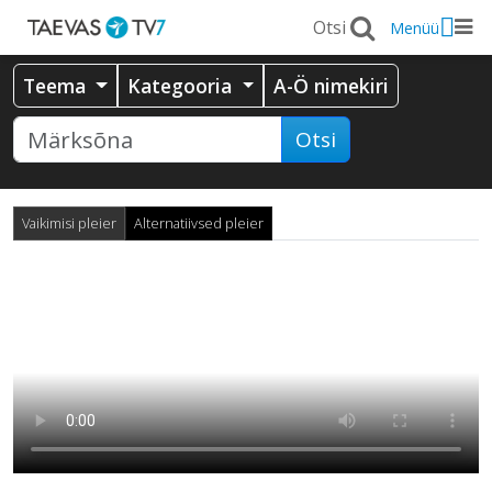
Menüü
Teema
Kategooria
A-Ö nimekiri
Otsi
Vaikimisi pleier
Alternatiivsed pleier