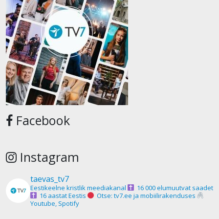
Facebook
Instagram
taevas_tv7
Eestikeelne kristlik meediakanal
16 000 elumuutvat saadet
16 aastat Eestis
Otse: tv7.ee ja mobiilirakenduses
Youtube, Spotify