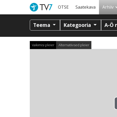
OTSE
Saatekava
Arhiiv
Teema
Kategooria
A-Ö 
Vaikimisi pleier
Alternatiivsed pleier