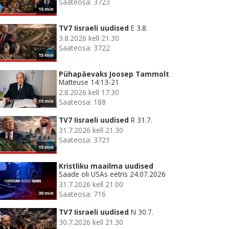
Saateosa: 3723
15 min
TV7 Iisraeli uudised
E 3.8.
3.8.2026 kell 21.30
Saateosa: 3722
15 min
Pühapäevaks Joosep Tammolt
Matteuse 14:13-21
2.8.2026 kell 17.30
Saateosa: 188
15 min
TV7 Iisraeli uudised
R 31.7.
31.7.2026 kell 21.30
Saateosa: 3721
15 min
Kristliku maailma uudised
Saade oli USAs eetris 24.07.2026
31.7.2026 kell 21.00
Saateosa: 716
30 min
TV7 Iisraeli uudised
N 30.7.
30.7.2026 kell 21.30