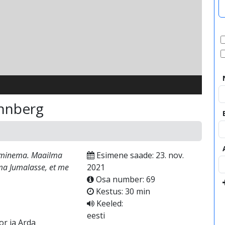
video
unnberg
 minema. Maailma
Esimene saade: 23. nov.
a Jumalasse, et me
2021
Osa number: 69
Kestus: 30 min
Keeled:
eesti
r ja Arda