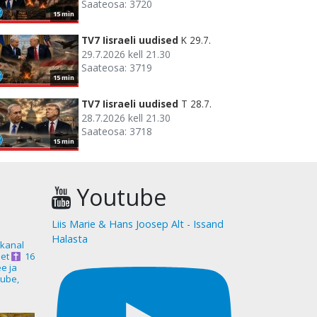
Saateosa: 3720
15 min
TV7 Iisraeli uudised
K 29.7.
29.7.2026 kell 21.30
Saateosa: 3719
15 min
TV7 Iisraeli uudised
T 28.7.
28.7.2026 kell 21.30
Saateosa: 3718
15 min
Youtube
Liis Marie & Hans Joosep Alt - Issand
Halasta
akanal
et
16
ee ja
ube,