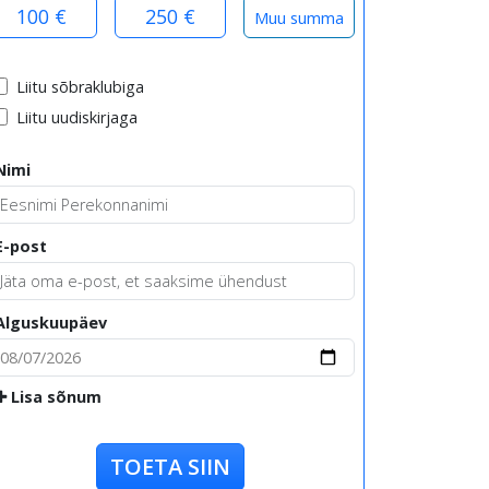
100 €
250 €
Liitu sõbraklubiga
Liitu uudiskirjaga
Nimi
E-post
Alguskuupäev
Lisa sõnum
TOETA SIIN