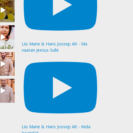
Liis Marie & Hans Joosep Alt - Ma
vaatan Jeesus Sulle
Liis Marie & Hans Joosep Alt - Kiida
Issandat