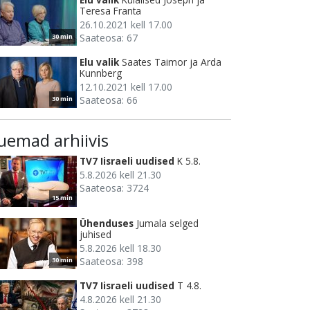
Teresa Franta
26.10.2021 kell 17.00
Saateosa: 67
30 min
Elu valik
Saates Taimor ja Arda
Kunnberg
12.10.2021 kell 17.00
Saateosa: 66
30 min
uemad arhiivis
TV7 Iisraeli uudised
K 5.8.
5.8.2026 kell 21.30
Saateosa: 3724
15 min
Ühenduses
Jumala selged
juhised
5.8.2026 kell 18.30
Saateosa: 398
30 min
TV7 Iisraeli uudised
T 4.8.
4.8.2026 kell 21.30