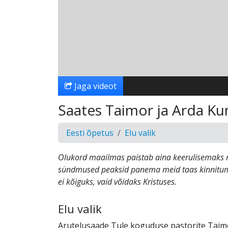
Jaga videot
Saates Taimor ja Arda K
Eesti õpetus
Elu valik
Olukord maailmas paistab aina keerulisemaks
sündmused peaksid panema meid taas kinnitum
ei kõiguks, vaid võidaks Kristuses.
Elu valik
Arutelusaade Tule koguduse pastorite Taimo