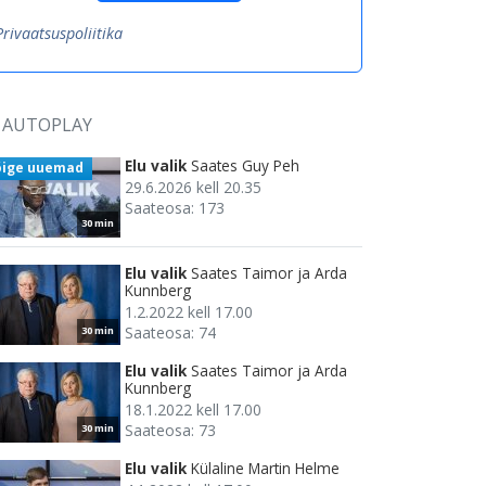
Privaatsuspoliitika
AUTOPLAY
Elu valik
Saates Guy Peh
õige uuemad
29.6.2026 kell 20.35
Saateosa: 173
30 min
Elu valik
Saates Taimor ja Arda
Kunnberg
1.2.2022 kell 17.00
Saateosa: 74
30 min
Elu valik
Saates Taimor ja Arda
Kunnberg
18.1.2022 kell 17.00
Saateosa: 73
30 min
Elu valik
Külaline Martin Helme