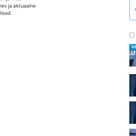
nev ja aktuaalne
ised.
K