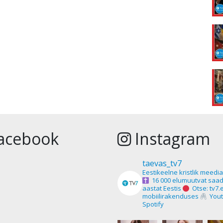
acebook
Instagram
taevas_tv7
Eestikeelne kristlik meedi
16 000 elumuutvat saad
aastat Eestis
Otse: tv7.
mobiilirakenduses
Yout
Spotify