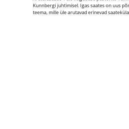
Kunnbergi juhtimisel. Igas saates on uus põ
teema, mille üle arutavad erinevad saatekülal