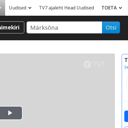
Uudised
TV7 ajaleht Head Uudised
TOETA
nimekiri
Otsi
T
S
Esita