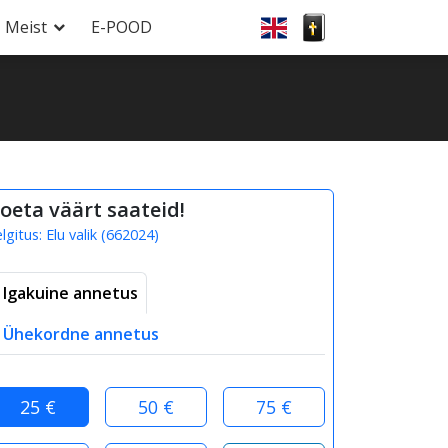
Meist
E-POOD
oeta väärt saateid!
elgitus:
Elu valik
(
662024
)
Igakuine annetus
Ühekordne annetus
25 €
50 €
75 €