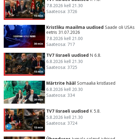
7.8.2026 kell 21.30
Saateosa: 3726
15 min
Kristliku maailma uudised
Saade oli USAs
eetris 31.07.2026
7.8.2026 kell 21.00
Saateosa: 717
30 min
TV7 Iisraeli uudised
N 6.8.
6.8.2026 kell 21.30
Saateosa: 3725
15 min
Märtrite hääl
Somaalia kristlased
6.8.2026 kell 20.30
Saateosa: 334
30 min
TV7 Iisraeli uudised
K 5.8.
5.8.2026 kell 21.30
Saateosa: 3724
15 min
Ühenduses
Jumala selged juhised