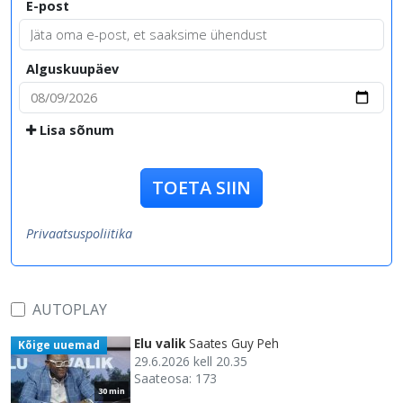
E-post
Alguskuupäev
Lisa sõnum
TOETA SIIN
Privaatsuspoliitika
AUTOPLAY
Elu valik
Saates Guy Peh
Kõige uuemad
29.6.2026 kell 20.35
Saateosa: 173
30 min