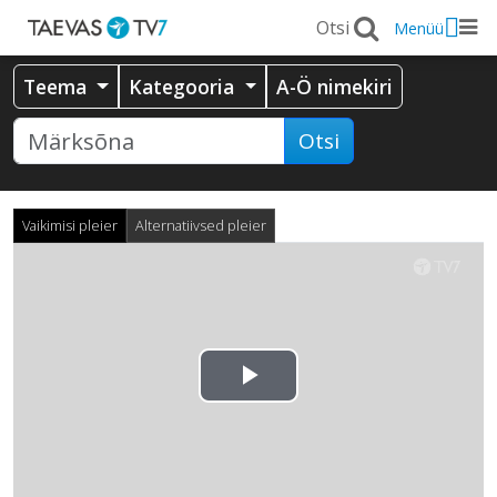
Menüü
Teema
Kategooria
A-Ö nimekiri
Otsi
Vaikimisi pleier
Alternatiivsed pleier
Esita
video