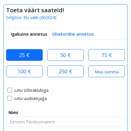
Toeta väärt saateid!
Selgitus:
Elu valik
(
662024
)
Igakuine annetus
Ühekordne annetus
25 €
50 €
75 €
100 €
250 €
Liitu sõbraklubiga
Liitu uudiskirjaga
Nimi