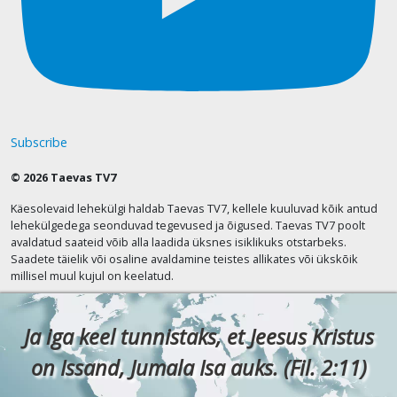
Subscribe
© 2026 Taevas TV7
Käesolevaid lehekülgi haldab Taevas TV7, kellele kuuluvad kõik antud
lehekülgedega seonduvad tegevused ja õigused. Taevas TV7 poolt
avaldatud saateid võib alla laadida üksnes isiklikuks otstarbeks.
Saadete täielik või osaline avaldamine teistes allikates või ükskõik
millisel muul kujul on keelatud.
Ja iga keel tunnistaks, et Jeesus Kristus
on Issand, Jumala Isa auks. (Fil. 2:11)