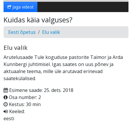
Jaga videot
Kuidas käia valguses?
Eesti õpetus
Elu valik
Elu valik
Arutelusaade Tule koguduse pastorite Taimor ja Arda
Kunnbergi juhtimisel. Igas saates on uus põnev ja
aktuaalne teema, mille üle arutavad erinevad
saatekülalised.
Esimene saade: 25. dets. 2018
Osa number: 2
Kestus: 30 min
Keeled:
eesti