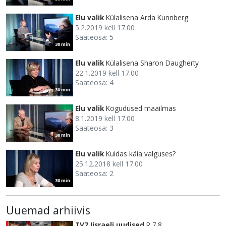
Elu valik
Külalisena Arda Kunnberg
5.2.2019 kell 17.00
Saateosa: 5
30 min
Elu valik
Külalisena Sharon Daugherty
22.1.2019 kell 17.00
Saateosa: 4
30 min
Elu valik
Kogudused maailmas
8.1.2019 kell 17.00
Saateosa: 3
30 min
Elu valik
Kuidas käia valguses?
25.12.2018 kell 17.00
Saateosa: 2
30 min
Uuemad arhiivis
TV7 Iisraeli uudised
R 7.8.