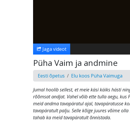
Jaga videot
Püha Vaim ja andmine
Eesti õpetus
Elu koos Püha Vaimuga
Jumal hoolib sellest, et meie käsi käiks hästi n
rõõmsat andjat. Vahel võib ette tulla aegu, ku
meid andma tavapäratul ajal, tavapäratusse ko
tavapäratult palju. Selle kõige juures võime olla
tahab ka meid tavapäratult õnnistada.