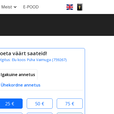
Meist
E-POOD
oeta väärt saateid!
elgitus:
Elu koos Püha Vaimuga
(
759267
)
Igakuine annetus
Ühekordne annetus
25 €
50 €
75 €