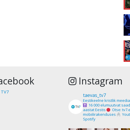
acebook
Instagram
 TV7
taevas_tv7
Eestikeelne kristlik meedi
16 000 elumuutvat saad
aastat Eestis
Otse: tv7.
mobiilirakenduses
Yout
Spotify