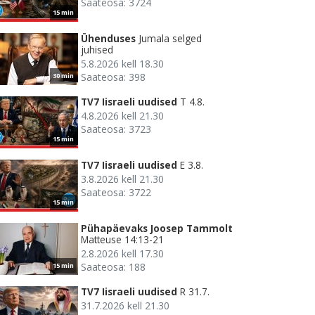
Saateosa: 3724
15 min
Ühenduses
Jumala selged
juhised
5.8.2026 kell 18.30
Saateosa: 398
30 min
TV7 Iisraeli uudised
T 4.8.
4.8.2026 kell 21.30
Saateosa: 3723
15 min
TV7 Iisraeli uudised
E 3.8.
3.8.2026 kell 21.30
Saateosa: 3722
15 min
Pühapäevaks Joosep Tammolt
Matteuse 14:13-21
2.8.2026 kell 17.30
Saateosa: 188
15 min
TV7 Iisraeli uudised
R 31.7.
31.7.2026 kell 21.30