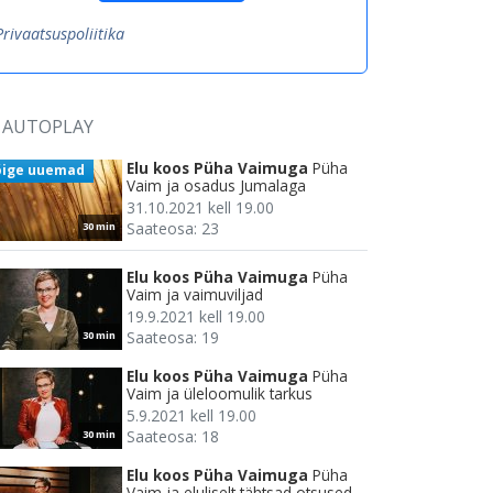
Privaatsuspoliitika
AUTOPLAY
Elu koos Püha Vaimuga
Püha
õige uuemad
Vaim ja osadus Jumalaga
31.10.2021 kell 19.00
Saateosa: 23
30 min
Elu koos Püha Vaimuga
Püha
Vaim ja vaimuviljad
19.9.2021 kell 19.00
Saateosa: 19
30 min
Elu koos Püha Vaimuga
Püha
Vaim ja üleloomulik tarkus
5.9.2021 kell 19.00
Saateosa: 18
30 min
Elu koos Püha Vaimuga
Püha
Vaim ja eluliselt tähtsad otsused