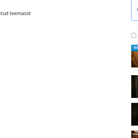
otud teemasid
K