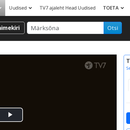
Uudised
TV7 ajaleht Head Uudised
TOETA
nimekiri
Otsi
T
S
Esita