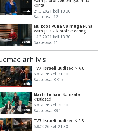
Vaim ja prohveteeringud maa
kohta
21.3.2021 kell 18.30
30 min
Saateosa: 12
Elu koos Püha Vaimuga
Püha
Vaim ja isiklik prohveteering
14.3.2021 kell 18.30
Saateosa: 11
30 min
uemad arhiivis
TV7 Iisraeli uudised
N 6.8.
6.8.2026 kell 21.30
Saateosa: 3725
15 min
Märtrite hääl
Somaalia
kristlased
6.8.2026 kell 20.30
Saateosa: 334
30 min
TV7 Iisraeli uudised
K 5.8.
5.8.2026 kell 21.30