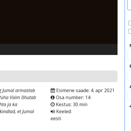
video
ing Jumal armastab
Esimene saade: 4. apr 2021
s Püha Vaim õhutab
Osa number: 14
hta ja ka
Kestus: 30 min
 kindlad, et Jumal
Keeled:
eesti