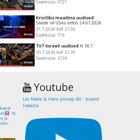
Saateosa: 3721
15 min
Kristliku maailma uudised
Saade oli USAs eetris 24.07.2026
31.7.2026 kell 21.00
Saateosa: 716
30 min
TV7 Iisraeli uudised
N 30.7.
30.7.2026 kell 21.30
Saateosa: 3720
15 min
Youtube
Liis Marie & Hans Joosep Alt - Issand
Halasta
akanal
et
16
ee ja
ube,