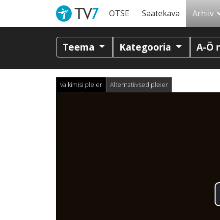
OTSE
Saatekava
Arhiiv
Teema
Kategooria
A-Ö 
Vaikimisi pleier
Alternatiivsed pleier