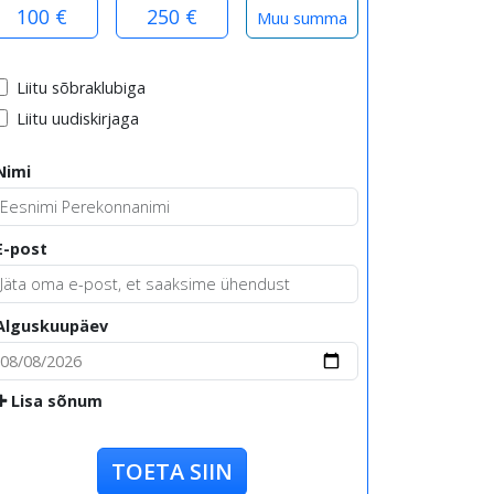
100 €
250 €
Liitu sõbraklubiga
Liitu uudiskirjaga
Nimi
E-post
Alguskuupäev
Lisa sõnum
TOETA SIIN