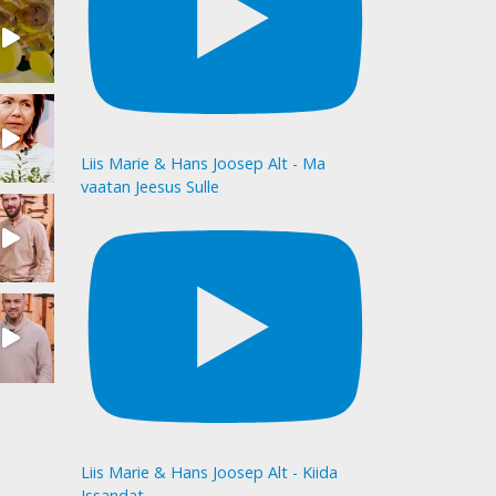
Liis Marie & Hans Joosep Alt - Ma
vaatan Jeesus Sulle
Liis Marie & Hans Joosep Alt - Kiida
Issandat