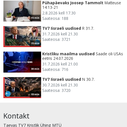
Pühapäevaks Joosep Tammolt
Matteuse
14:13-21
2.8.2026 kell 17.30
Saateosa: 188
15 min
TV7 Iisraeli uudised
R 31.7.
31.7.2026 kell 21.30
Saateosa: 3721
15 min
Kristliku maailma uudised
Saade oli USAs
eetris 24.07.2026
31.7.2026 kell 21.00
Saateosa: 716
30 min
TV7 Iisraeli uudised
N 30.7.
30.7.2026 kell 21.30
Saateosa: 3720
15 min
Kontakt
Taevas TV7 Kristlik Ühing MTÜ