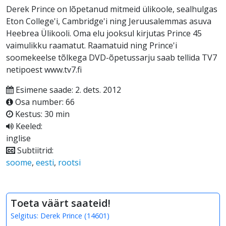
Derek Prince on lõpetanud mitmeid ülikoole, sealhulgas
Eton College'i, Cambridge'i ning Jeruusalemmas asuva
Heebrea Ülikooli. Oma elu jooksul kirjutas Prince 45
vaimulikku raamatut. Raamatuid ning Prince'i
soomekeelse tõlkega DVD-õpetussarju saab tellida TV7
netipoest www.tv7.fi
Esimene saade: 2. dets. 2012
Osa number: 66
Kestus: 30 min
Keeled:
inglise
Subtiitrid:
soome
,
eesti
,
rootsi
Toeta väärt saateid!
Selgitus:
Derek Prince
(
14601
)