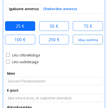
Igakuine annetus
Ühekordne annetus
25 €
50 €
75 €
100 €
250 €
Liitu sõbraklubiga
Liitu uudiskirjaga
Nimi
E-post
Alguskuupäev