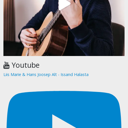
Youtube
Liis Marie & Hans Joosep Alt - Issand Halasta