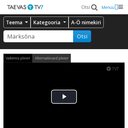
Menüü
Teema
Kategooria
A-Ö nimekiri
Otsi
Vaikimisi pleier
Alternatiivsed pleier
Esita
video