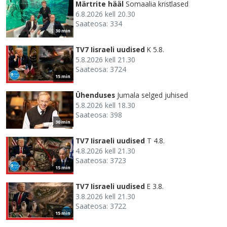
Märtrite hääl
Somaalia kristlased
6.8.2026 kell 20.30
Saateosa: 334
30 min
TV7 Iisraeli uudised
K 5.8.
5.8.2026 kell 21.30
Saateosa: 3724
15 min
Ühenduses
Jumala selged juhised
5.8.2026 kell 18.30
Saateosa: 398
30 min
TV7 Iisraeli uudised
T 4.8.
4.8.2026 kell 21.30
Saateosa: 3723
15 min
TV7 Iisraeli uudised
E 3.8.
3.8.2026 kell 21.30
Saateosa: 3722
15 min