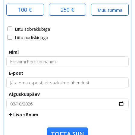
100 €
250 €
Liitu sõbraklubiga
Liitu uudiskirjaga
Nimi
E-post
Alguskuupäev
Lisa sõnum
TOETA SIIN