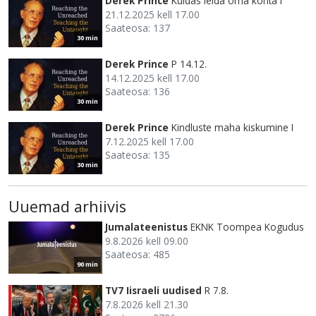
Derek Prince
Kuidas leida oma kohta I
21.12.2025 kell 17.00
Saateosa: 137
30 min
Derek Prince
P 14.12.
14.12.2025 kell 17.00
Saateosa: 136
30 min
Derek Prince
Kindluste maha kiskumine I
7.12.2025 kell 17.00
Saateosa: 135
30 min
Uuemad arhiivis
Jumalateenistus
EKNK Toompea Kogudus
9.8.2026 kell 09.00
Saateosa: 485
90 min
TV7 Iisraeli uudised
R 7.8.
7.8.2026 kell 21.30