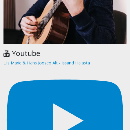
Youtube
Liis Marie & Hans Joosep Alt - Issand Halasta