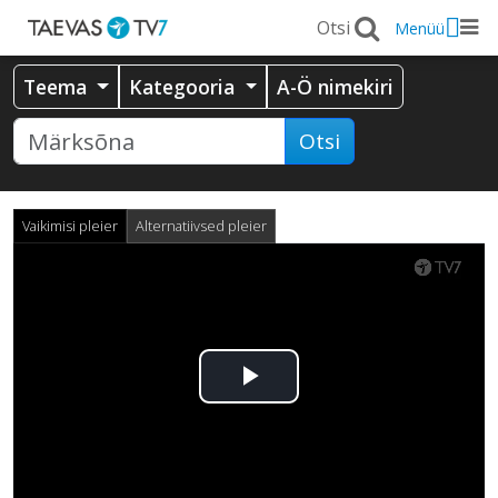
Menüü
Teema
Kategooria
A-Ö nimekiri
Otsi
Vaikimisi pleier
Alternatiivsed pleier
Esita
video