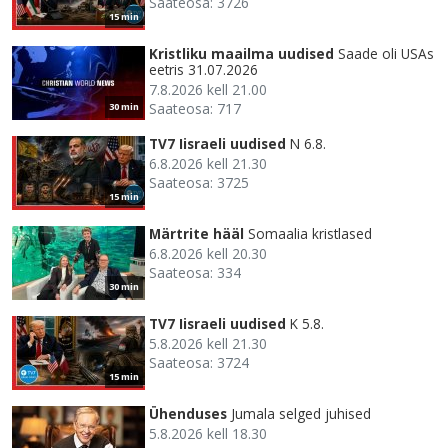
Saateosa: 3726
15 min
Kristliku maailma uudised
Saade oli USAs
eetris 31.07.2026
7.8.2026 kell 21.00
Saateosa: 717
30 min
TV7 Iisraeli uudised
N 6.8.
6.8.2026 kell 21.30
Saateosa: 3725
15 min
Märtrite hääl
Somaalia kristlased
6.8.2026 kell 20.30
Saateosa: 334
30 min
TV7 Iisraeli uudised
K 5.8.
5.8.2026 kell 21.30
Saateosa: 3724
15 min
Ühenduses
Jumala selged juhised
5.8.2026 kell 18.30