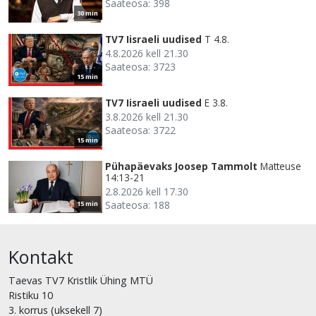
Saateosa: 398
30 min
TV7 Iisraeli uudised
T 4.8.
4.8.2026 kell 21.30
Saateosa: 3723
15 min
TV7 Iisraeli uudised
E 3.8.
3.8.2026 kell 21.30
Saateosa: 3722
15 min
Pühapäevaks Joosep Tammolt
Matteuse
14:13-21
2.8.2026 kell 17.30
Saateosa: 188
15 min
Kontakt
Taevas TV7 Kristlik Ühing MTÜ
Ristiku 10
3. korrus (uksekell 7)