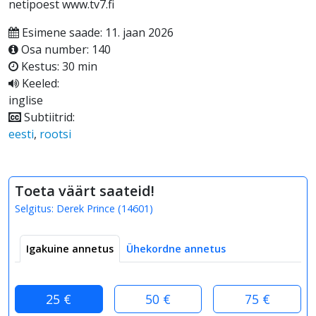
netipoest www.tv7.fi
Esimene saade: 11. jaan 2026
Osa number: 140
Kestus: 30 min
Keeled:
inglise
Subtiitrid:
eesti
,
rootsi
Toeta väärt saateid!
Selgitus:
Derek Prince
(
14601
)
Igakuine annetus
Ühekordne annetus
25 €
50 €
75 €