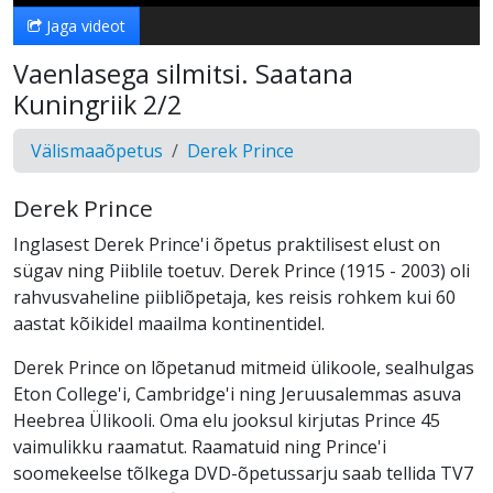
Jaga videot
Vaenlasega silmitsi. Saatana
Kuningriik 2/2
Välismaaõpetus
Derek Prince
Derek Prince
Inglasest Derek Prince'i õpetus praktilisest elust on
sügav ning Piiblile toetuv. Derek Prince (1915 - 2003) oli
rahvusvaheline piibliõpetaja, kes reisis rohkem kui 60
aastat kõikidel maailma kontinentidel.
Derek Prince on lõpetanud mitmeid ülikoole, sealhulgas
Eton College'i, Cambridge'i ning Jeruusalemmas asuva
Heebrea Ülikooli. Oma elu jooksul kirjutas Prince 45
vaimulikku raamatut. Raamatuid ning Prince'i
soomekeelse tõlkega DVD-õpetussarju saab tellida TV7