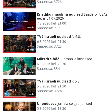
Saateosa: 3726
15 min
Kristliku maailma uudised
Saade oli USAs
eetris 31.07.2026
7.8.2026 kell 21.00
Saateosa: 717
30 min
TV7 Iisraeli uudised
N 6.8.
6.8.2026 kell 21.30
Saateosa: 3725
15 min
Märtrite hääl
Somaalia kristlased
6.8.2026 kell 20.30
Saateosa: 334
30 min
TV7 Iisraeli uudised
K 5.8.
5.8.2026 kell 21.30
Saateosa: 3724
15 min
Ühenduses
Jumala selged juhised
5.8.2026 kell 18.30