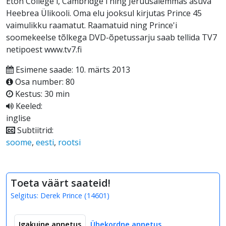
Eton College'i, Cambridge'i ning Jeruusalemmas asuva
Heebrea Ülikooli. Oma elu jooksul kirjutas Prince 45
vaimulikku raamatut. Raamatuid ning Prince'i
soomekeelse tõlkega DVD-õpetussarju saab tellida TV7
netipoest www.tv7.fi
Esimene saade: 10. märts 2013
Osa number: 80
Kestus: 30 min
Keeled:
inglise
Subtiitrid:
soome
,
eesti
,
rootsi
Toeta väärt saateid!
Selgitus:
Derek Prince
(
14601
)
Igakuine annetus
Ühekordne annetus