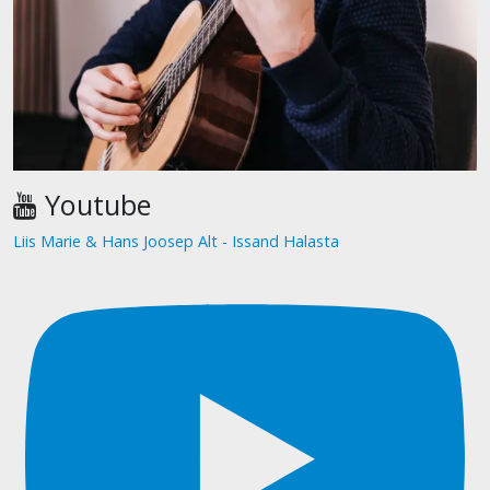
Youtube
Liis Marie & Hans Joosep Alt - Issand Halasta