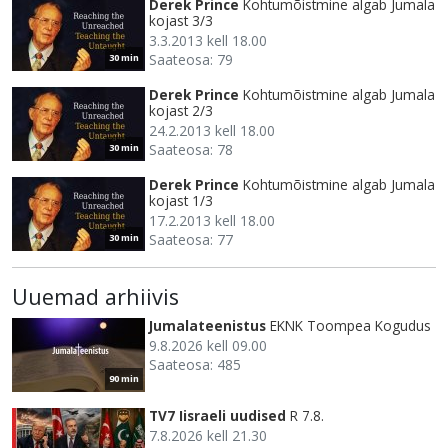
Derek Prince
Kohtumõistmine algab Jumala
kojast 3/3
3.3.2013 kell 18.00
Saateosa: 79
30 min
Derek Prince
Kohtumõistmine algab Jumala
kojast 2/3
24.2.2013 kell 18.00
Saateosa: 78
30 min
Derek Prince
Kohtumõistmine algab Jumala
kojast 1/3
17.2.2013 kell 18.00
Saateosa: 77
30 min
Uuemad arhiivis
Jumalateenistus
EKNK Toompea Kogudus
9.8.2026 kell 09.00
Saateosa: 485
90 min
TV7 Iisraeli uudised
R 7.8.
7.8.2026 kell 21.30