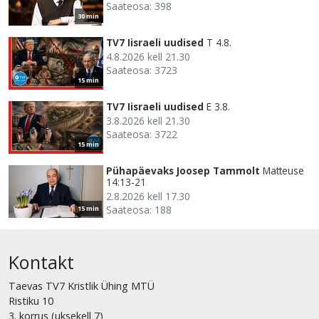
Saateosa: 398
30 min
TV7 Iisraeli uudised
T 4.8.
4.8.2026 kell 21.30
Saateosa: 3723
15 min
TV7 Iisraeli uudised
E 3.8.
3.8.2026 kell 21.30
Saateosa: 3722
15 min
Pühapäevaks Joosep Tammolt
Matteuse
14:13-21
2.8.2026 kell 17.30
Saateosa: 188
15 min
Kontakt
Taevas TV7 Kristlik Ühing MTÜ
Ristiku 10
3. korrus (uksekell 7)