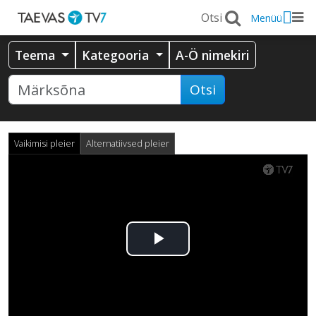
Menüü
Teema
Kategooria
A-Ö nimekiri
Otsi
Vaikimisi pleier
Alternatiivsed pleier
Esita
video