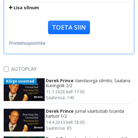
Lisa sõnum
TOETA SIIN
Privaatsuspoliitika
AUTOPLAY
Derek Prince
Vaenlasega silmitsi. Saatana
Kõige uuemad
Kuningriik 2/2
11.1.2026 kell 17.00
Saateosa: 140
30 min
Derek Prince
Jumal väärtustab Issanda
kartust 1/2
14.4.2013 kell 18.00
Saateosa: 85
30 min