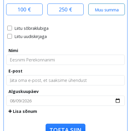
100 €
250 €
Liitu sõbraklubiga
Liitu uudiskirjaga
Nimi
E-post
Alguskuupäev
Lisa sõnum
TOETA SIIN