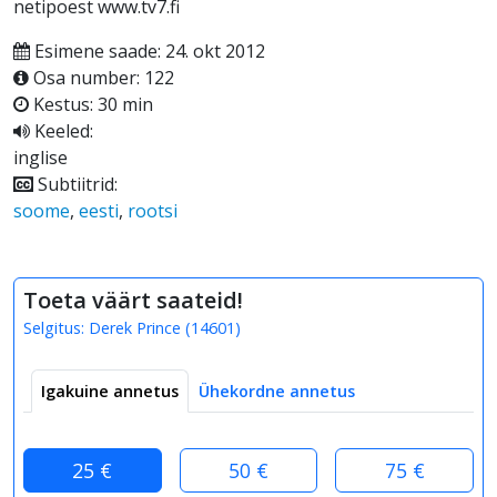
netipoest www.tv7.fi
Esimene saade: 24. okt 2012
Osa number: 122
Kestus: 30 min
Keeled:
inglise
Subtiitrid:
soome
,
eesti
,
rootsi
Toeta väärt saateid!
Selgitus:
Derek Prince
(
14601
)
Igakuine annetus
Ühekordne annetus
25 €
50 €
75 €