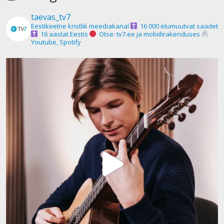
taevas_tv7
Eestikeelne kristlik meediakanal
16 000 elumuutvat saadet
16 aastat Eestis
Otse: tv7.ee ja mobiilirakenduses
Youtube, Spotify