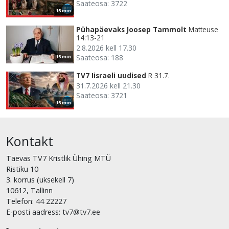
Saateosa: 3722
15 min
Pühapäevaks Joosep Tammolt
Matteuse
14:13-21
2.8.2026 kell 17.30
Saateosa: 188
15 min
TV7 Iisraeli uudised
R 31.7.
31.7.2026 kell 21.30
Saateosa: 3721
15 min
Kontakt
Taevas TV7 Kristlik Ühing MTÜ
Ristiku 10
3. korrus (uksekell 7)
10612, Tallinn
Telefon: 44 22227
E-posti aadress: tv7@tv7.ee