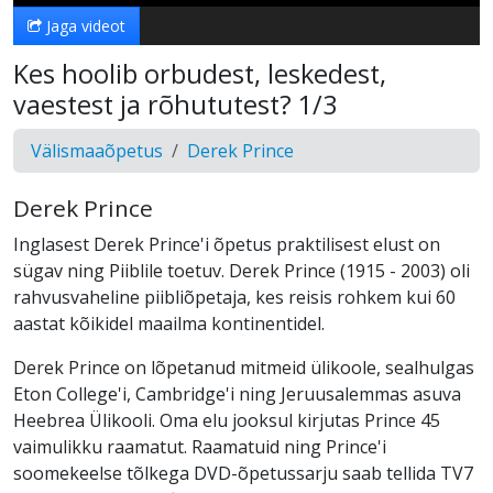
Jaga videot
Kes hoolib orbudest, leskedest,
vaestest ja rõhututest? 1/3
Välismaaõpetus
Derek Prince
Derek Prince
Inglasest Derek Prince'i õpetus praktilisest elust on
sügav ning Piiblile toetuv. Derek Prince (1915 - 2003) oli
rahvusvaheline piibliõpetaja, kes reisis rohkem kui 60
aastat kõikidel maailma kontinentidel.
Derek Prince on lõpetanud mitmeid ülikoole, sealhulgas
Eton College'i, Cambridge'i ning Jeruusalemmas asuva
Heebrea Ülikooli. Oma elu jooksul kirjutas Prince 45
vaimulikku raamatut. Raamatuid ning Prince'i
soomekeelse tõlkega DVD-õpetussarju saab tellida TV7