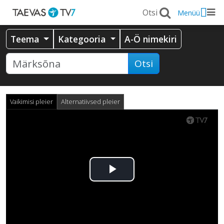
Menüü
Teema
Kategooria
A-Ö nimekiri
Otsi
Vaikimisi pleier
Alternatiivsed pleier
Esita
video