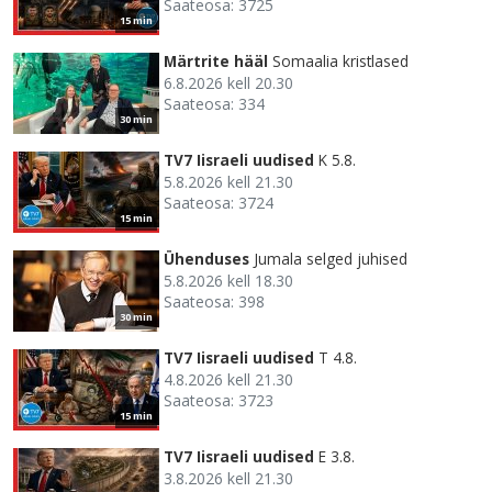
Saateosa: 3725
15 min
Märtrite hääl
Somaalia kristlased
6.8.2026 kell 20.30
Saateosa: 334
30 min
TV7 Iisraeli uudised
K 5.8.
5.8.2026 kell 21.30
Saateosa: 3724
15 min
Ühenduses
Jumala selged juhised
5.8.2026 kell 18.30
Saateosa: 398
30 min
TV7 Iisraeli uudised
T 4.8.
4.8.2026 kell 21.30
Saateosa: 3723
15 min
TV7 Iisraeli uudised
E 3.8.
3.8.2026 kell 21.30