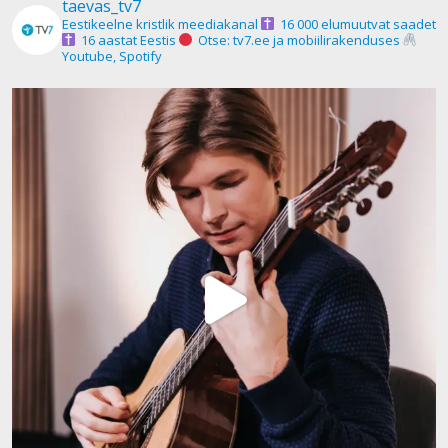
taevas_tv7
Eestikeelne kristlik meediakanal
16 000 elumuutvat saadet
16 aastat Eestis
Otse: tv7.ee ja mobiilirakenduses
Youtube, Spotify