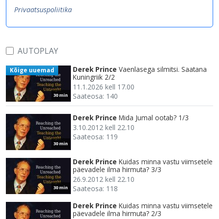
Privaatsuspoliitika
AUTOPLAY
Derek Prince
Vaenlasega silmitsi. Saatana
Kõige uuemad
Kuningriik 2/2
11.1.2026 kell 17.00
Saateosa: 140
30 min
Derek Prince
Mida Jumal ootab? 1/3
3.10.2012 kell 22.10
Saateosa: 119
30 min
Derek Prince
Kuidas minna vastu viimsetele
päevadele ilma hirmuta? 3/3
26.9.2012 kell 22.10
Saateosa: 118
30 min
Derek Prince
Kuidas minna vastu viimsetele
päevadele ilma hirmuta? 2/3