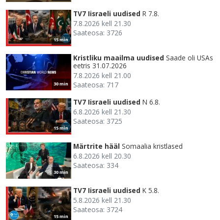
TV7 Iisraeli uudised
R 7.8.
7.8.2026 kell 21.30
Saateosa: 3726
15 min
Kristliku maailma uudised
Saade oli USAs
eetris 31.07.2026
7.8.2026 kell 21.00
Saateosa: 717
30 min
TV7 Iisraeli uudised
N 6.8.
6.8.2026 kell 21.30
Saateosa: 3725
15 min
Märtrite hääl
Somaalia kristlased
6.8.2026 kell 20.30
Saateosa: 334
30 min
TV7 Iisraeli uudised
K 5.8.
5.8.2026 kell 21.30
Saateosa: 3724
15 min