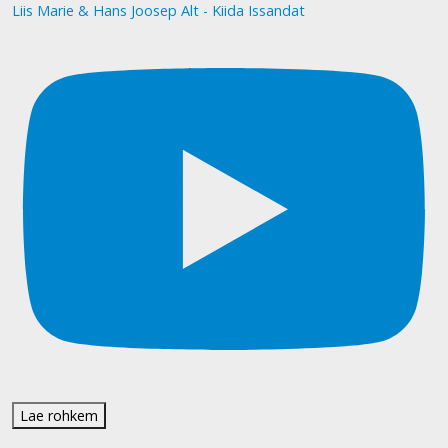
Liis Marie & Hans Joosep Alt - Kiida Issandat
Lae rohkem