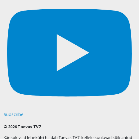
Subscribe
© 2026 Taevas TV7
Käesolevaid lehekülgi haldab Taevas TV7, kellele kuuluvad kõik antud