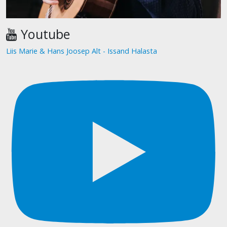
Youtube
Liis Marie & Hans Joosep Alt - Issand Halasta