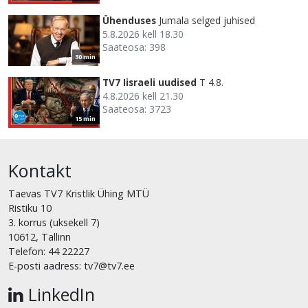
Ühenduses
Jumala selged juhised
5.8.2026 kell 18.30
Saateosa: 398
30 min
TV7 Iisraeli uudised
T 4.8.
4.8.2026 kell 21.30
Saateosa: 3723
15 min
Kontakt
Taevas TV7 Kristlik Ühing MTÜ
Ristiku 10
3. korrus (uksekell 7)
10612, Tallinn
Telefon: 44 22227
E-posti aadress: tv7@tv7.ee
LinkedIn