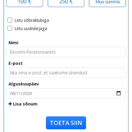
100 €
250 €
Liitu sõbraklubiga
Liitu uudiskirjaga
Nimi
E-post
Alguskuupäev
Lisa sõnum
TOETA SIIN