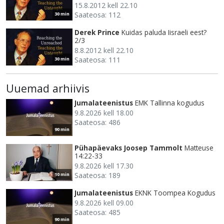
15.8.2012 kell 22.10
Saateosa: 112
30 min
Derek Prince
Kuidas paluda Iisraeli eest?
2/3
8.8.2012 kell 22.10
Saateosa: 111
30 min
Uuemad arhiivis
Jumalateenistus
EMK Tallinna kogudus
9.8.2026 kell 18.00
Saateosa: 486
90 min
Pühapäevaks Joosep Tammolt
Matteuse
14:22-33
9.8.2026 kell 17.30
Saateosa: 189
10 min
Jumalateenistus
EKNK Toompea Kogudus
9.8.2026 kell 09.00
Saateosa: 485
90 min