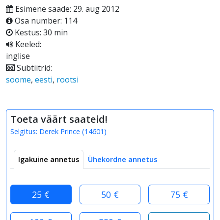
Esimene saade: 29. aug 2012
Osa number: 114
Kestus: 30 min
Keeled:
inglise
Subtiitrid:
soome
,
eesti
,
rootsi
Toeta väärt saateid!
Selgitus:
Derek Prince
(
14601
)
Igakuine annetus
Ühekordne annetus
25 €
50 €
75 €