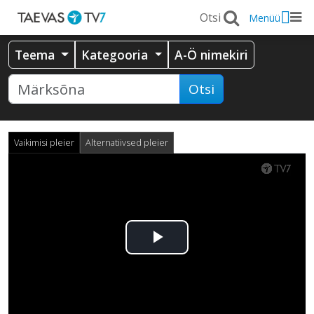
Menüü
Teema
Kategooria
A-Ö nimekiri
Otsi
Vaikimisi pleier
Alternatiivsed pleier
Esita
video