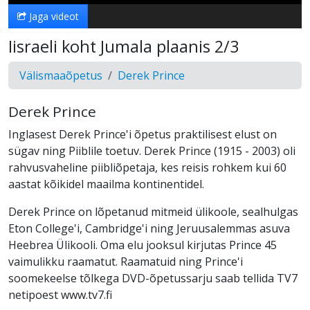
Jaga videot
Iisraeli koht Jumala plaanis 2/3
Välismaaõpetus
Derek Prince
Derek Prince
Inglasest Derek Prince'i õpetus praktilisest elust on
sügav ning Piiblile toetuv. Derek Prince (1915 - 2003) oli
rahvusvaheline piibliõpetaja, kes reisis rohkem kui 60
aastat kõikidel maailma kontinentidel.
Derek Prince on lõpetanud mitmeid ülikoole, sealhulgas
Eton College'i, Cambridge'i ning Jeruusalemmas asuva
Heebrea Ülikooli. Oma elu jooksul kirjutas Prince 45
vaimulikku raamatut. Raamatuid ning Prince'i
soomekeelse tõlkega DVD-õpetussarju saab tellida TV7
netipoest www.tv7.fi