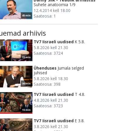
Suhete anatoomia 1/9
12.4.2014 kell 18.00
Saateosa: 1
45 min
uemad arhiivis
TV7 Iisraeli uudised
K 5.8.
5.8.2026 kell 21.30
Saateosa: 3724
15 min
Ühenduses
Jumala selged
juhised
5.8.2026 kell 18.30
Saateosa: 398
30 min
TV7 Iisraeli uudised
T 4.8.
4.8.2026 kell 21.30
Saateosa: 3723
15 min
TV7 Iisraeli uudised
E 3.8.
3.8.2026 kell 21.30