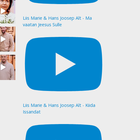
Liis Marie & Hans Joosep Alt - Ma
vaatan Jeesus Sulle
Liis Marie & Hans Joosep Alt - Kiida
Issandat