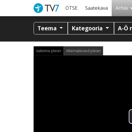
OTSE
Saatekava
Arhiiv
Teema
Kategooria
A-Ö 
Vaikimisi pleier
Alternatiivsed pleier