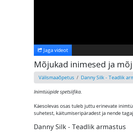
Jaga videot
Mõjukad inimesed ja mõj
Välismaaõpetus
Danny Silk - Teadlik a
Inimtüüpide spetsiifika.
Käesolevas osas tuleb juttu erinevate inimtü
suhetest, käitumiseripäradest ja nende tagaj
Danny Silk - Teadlik armastus