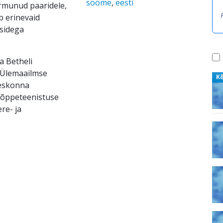
soome
,
eesti
armunud paaridele,
b erinevaid
isidega
a Betheli
 Ülemaailmse
K
eeskonna
d õppeteenistuse
re- ja