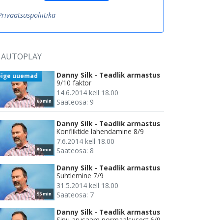
Privaatsuspoliitika
AUTOPLAY
Danny Silk - Teadlik armastus
õige uuemad
9/10 faktor
14.6.2014 kell 18.00
Saateosa: 9
60 min
Danny Silk - Teadlik armastus
Konfliktide lahendamine 8/9
7.6.2014 kell 18.00
Saateosa: 8
50 min
Danny Silk - Teadlik armastus
Suhtlemine 7/9
31.5.2014 kell 18.00
Saateosa: 7
55 min
Danny Silk - Teadlik armastus
Sinu arusaam normaalsusest 6/9