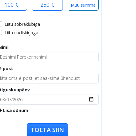
100 €
250 €
Liitu sõbraklubiga
Liitu uudiskirjaga
Nimi
E-post
Alguskuupäev
Lisa sõnum
TOETA SIIN