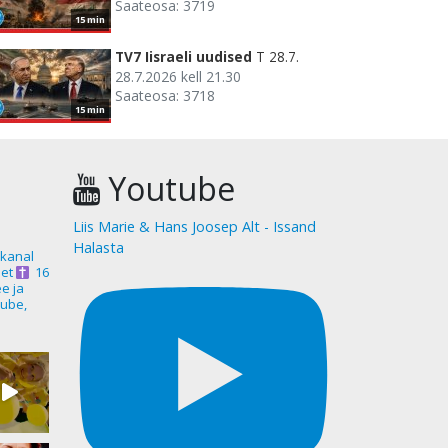
Saateosa: 3719
15 min
TV7 Iisraeli uudised
T 28.7.
28.7.2026 kell 21.30
Saateosa: 3718
15 min
Youtube
Liis Marie & Hans Joosep Alt - Issand
Halasta
akanal
et
16
ee ja
ube,