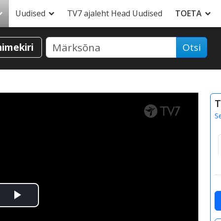
Uudised
TV7 ajaleht Head Uudised
TOETA
nimekiri
Otsi
T
S
Esita