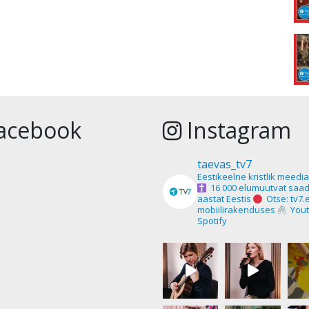
acebook
Instagram
taevas_tv7
Eestikeelne kristlik meedi
16 000 elumuutvat saad
aastat Eestis
Otse: tv7.
mobiilirakenduses
Yout
Spotify