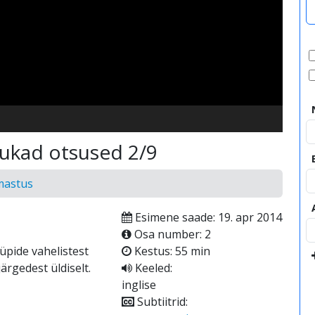
video
ukad otsused 2/9
rmastus
Esimene saade: 19. apr 2014
Osa number: 2
üpide vahelistest
Kestus: 55 min
ärgedest üldiselt.
Keeled:
inglise
Subtiitrid: