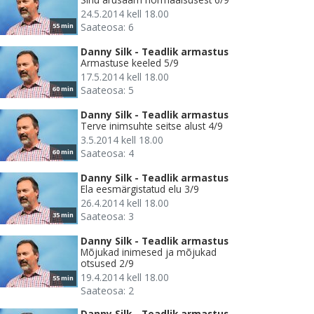
24.5.2014 kell 18.00
Saateosa: 6
55 min
Danny Silk - Teadlik armastus
Armastuse keeled 5/9
17.5.2014 kell 18.00
Saateosa: 5
60 min
Danny Silk - Teadlik armastus
Terve inimsuhte seitse alust 4/9
3.5.2014 kell 18.00
Saateosa: 4
60 min
Danny Silk - Teadlik armastus
Ela eesmärgistatud elu 3/9
26.4.2014 kell 18.00
Saateosa: 3
35 min
Danny Silk - Teadlik armastus
Mõjukad inimesed ja mõjukad
otsused 2/9
19.4.2014 kell 18.00
55 min
Saateosa: 2
Danny Silk - Teadlik armastus