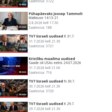
Saateosa: 3722
15 min
Pühapäevaks Joosep Tammolt
Matteuse 14:13-21
2.8.2026 kell 17.30
Saateosa: 188
15 min
TV7 Iisraeli uudised
R 31.7.
31.7.2026 kell 21.30
Saateosa: 3721
15 min
Kristliku maailma uudised
Saade oli USAs eetris 24.07.2026
31.7.2026 kell 21.00
Saateosa: 716
30 min
TV7 Iisraeli uudised
N 30.7.
30.7.2026 kell 21.30
Saateosa: 3720
15 min
TV7 Iisraeli uudised
K 29.7.
29.7.2026 kell 21.30