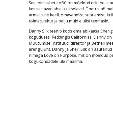
See inimsuhete ABC on mõeldud eriti neile 
kes seisavad abielu ukselävel. Õpetus hõlma
armastuse keeli, omavahelist suhtlemist, kri
toimetulekut ja palju muid elulisi teemasid.
Danny Silk teenib koos oma abikaasa Sherig
koguduses, Reddingis Californias. Danny on
Muutumise Instituudi direktor ja Betheli m
arengujuht. Danny ja Sheri Silk on asutanu
nimega Love on Purpose, mis on mõeldud pe
kogukondadele üle maailma.