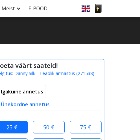
Meist
E-POOD
oeta väärt saateid!
elgitus:
Danny Silk - Teadlik armastus
(
271538
)
Igakuine annetus
Ühekordne annetus
25 €
50 €
75 €