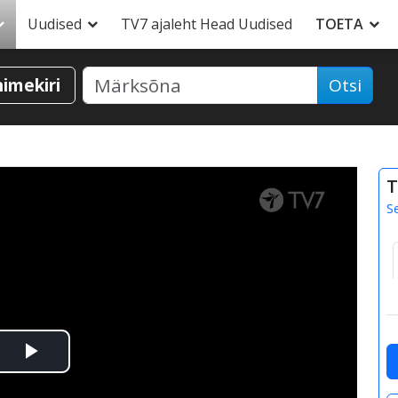
Uudised
TV7 ajaleht Head Uudised
TOETA
nimekiri
Otsi
T
S
Esita