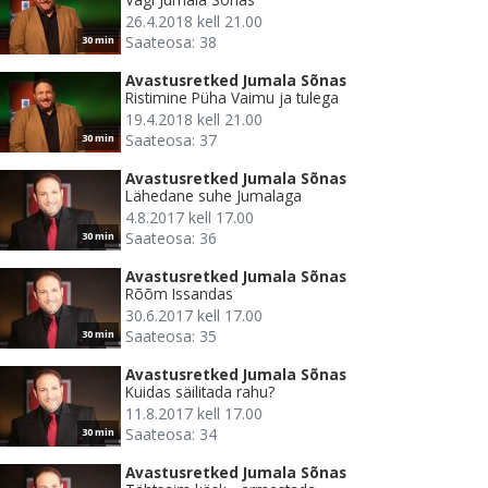
26.4.2018 kell 21.00
Saateosa: 38
30 min
Avastusretked Jumala Sõnas
Ristimine Püha Vaimu ja tulega
19.4.2018 kell 21.00
Saateosa: 37
30 min
Avastusretked Jumala Sõnas
Lähedane suhe Jumalaga
4.8.2017 kell 17.00
Saateosa: 36
30 min
Avastusretked Jumala Sõnas
Rõõm Issandas
30.6.2017 kell 17.00
Saateosa: 35
30 min
Avastusretked Jumala Sõnas
Kuidas säilitada rahu?
11.8.2017 kell 17.00
Saateosa: 34
30 min
Avastusretked Jumala Sõnas