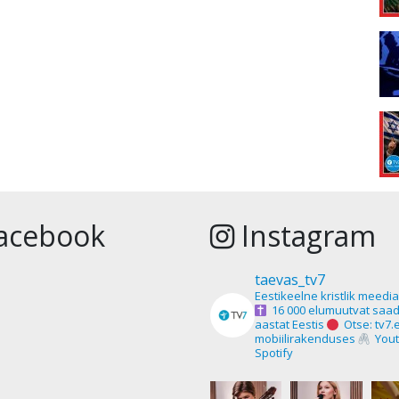
acebook
Instagram
taevas_tv7
Eestikeelne kristlik meedi
16 000 elumuutvat saad
aastat Eestis
Otse: tv7.
mobiilirakenduses
Yout
Spotify