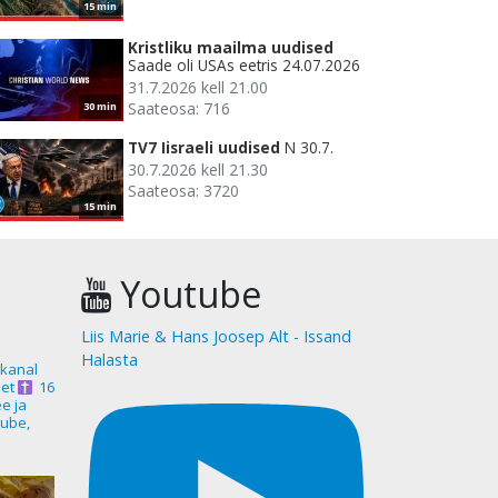
15 min
Kristliku maailma uudised
Saade oli USAs eetris 24.07.2026
31.7.2026 kell 21.00
Saateosa: 716
30 min
TV7 Iisraeli uudised
N 30.7.
30.7.2026 kell 21.30
Saateosa: 3720
15 min
Youtube
Liis Marie & Hans Joosep Alt - Issand
Halasta
akanal
et
16
ee ja
ube,