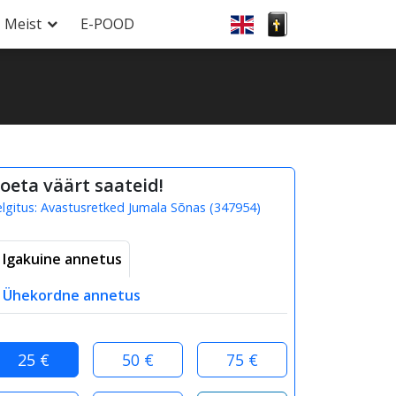
Meist
E-POOD
oeta väärt saateid!
elgitus:
Avastusretked Jumala Sõnas
(
347954
)
Igakuine annetus
Ühekordne annetus
25 €
50 €
75 €