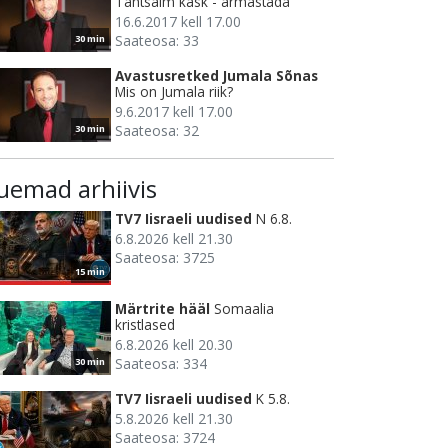
Tähtsaim käsk - armastada
16.6.2017 kell 17.00
Saateosa: 33
30 min
Avastusretked Jumala Sõnas
Mis on Jumala riik?
9.6.2017 kell 17.00
Saateosa: 32
30 min
uemad arhiivis
TV7 Iisraeli uudised
N 6.8.
6.8.2026 kell 21.30
Saateosa: 3725
15 min
Märtrite hääl
Somaalia
kristlased
6.8.2026 kell 20.30
Saateosa: 334
30 min
TV7 Iisraeli uudised
K 5.8.
5.8.2026 kell 21.30
Saateosa: 3724