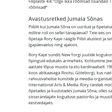
Filiplaste 4:4: "Olge ikka rõõmsad Issandas! 
rõõmsad!"
Avastusretked Jumala Sõnas
Piiblit kui Jumala Sõna on uuritud ja õpetat
milline roll on sellel tänapäeval? Teie ees on
õpetaja Rory Kaye räägib Piibli alustest ja sel
igapäevaelus ning ajaloos.
Rory Kaye sündis New Yorgi juutide koguko
õpinguid edukaks ärimeheks. Kohtumine Jee
aastate lõpus muutis ta elu kardinaalselt. 198
koos abikaasaga Rootsi, Göteborgi, kus nad
rahvusvahelise kunstide ja meedia organisat
International Arts & Media. Rory rändab mö
õpetades ja kuulutades Jumala Sõna, olles 
sisserändajate koguduse pastoriks ja muus
eestvedajaks.