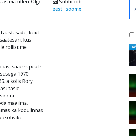
Taas ma ütlen: Olge
Subtiitrid:
eesti
,
soome
ud aastasadu, kuid
 saatesari, kus
le rollist me
K
nnas, saades peale
susega 1970.
5. a kolis Rory
 asutasid
siooni
öda maailma,
samas ka kodulinnas
ikakohviku