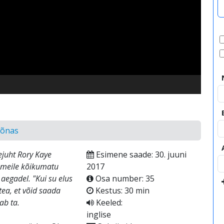
video
Sõnas
ejuht Rory Kaye
Esimene saade: 30. juuni
 meile kõikumatu
2017
aegadel. "Kui su elus
Osa number: 35
tea, et võid saada
Kestus: 30 min
ab ta.
Keeled:
inglise