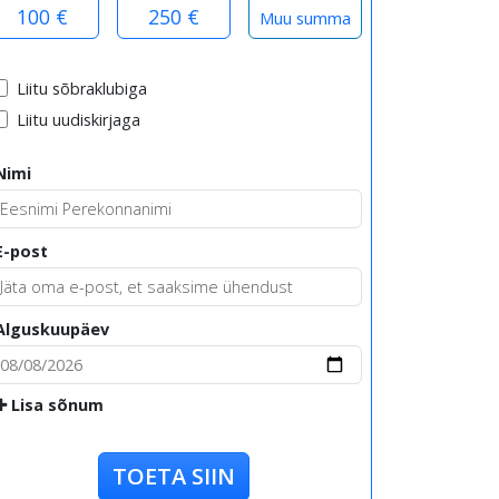
100 €
250 €
Liitu sõbraklubiga
Liitu uudiskirjaga
Nimi
E-post
Alguskuupäev
Lisa sõnum
TOETA SIIN