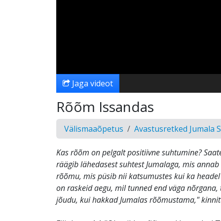
Jaga videot
Rõõm Issandas
Välismaaõpetus
Avastusretked Jumala 
Kas rõõm on pelgalt positiivne suhtumine? Saat
räägib lähedasest suhtest Jumalaga, mis annab
rõõmu, mis püsib nii katsumustes kui ka headel 
on raskeid aegu, mil tunned end väga nõrgana, 
jõudu, kui hakkad Jumalas rõõmustama," kinnit