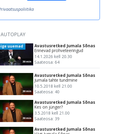
Privaatsuspoliitika
AUTOPLAY
Avastusretked Jumala Sõnas
õige uuemad
Erinevad prohveteeringud
14.1.2026 kell 20.30
Saateosa: 64
30 min
Avastusretked Jumala Sõnas
Jumala tahte tundmine
10.5.2018 kell 21.00
Saateosa: 40
30 min
Avastusretked Jumala Sõnas
Kes on jünger?
3.5.2018 kell 21.00
Saateosa: 39
30 min
Avastusretked Jumala Sõnas
Vägi Jumala Sõnas