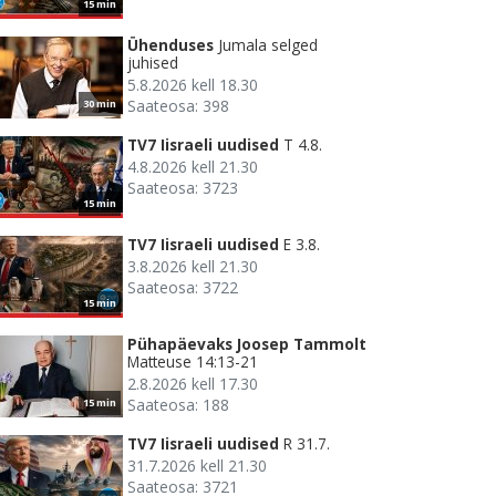
15 min
Ühenduses
Jumala selged
juhised
5.8.2026 kell 18.30
Saateosa: 398
30 min
TV7 Iisraeli uudised
T 4.8.
4.8.2026 kell 21.30
Saateosa: 3723
15 min
TV7 Iisraeli uudised
E 3.8.
3.8.2026 kell 21.30
Saateosa: 3722
15 min
Pühapäevaks Joosep Tammolt
Matteuse 14:13-21
2.8.2026 kell 17.30
Saateosa: 188
15 min
TV7 Iisraeli uudised
R 31.7.
31.7.2026 kell 21.30
Saateosa: 3721