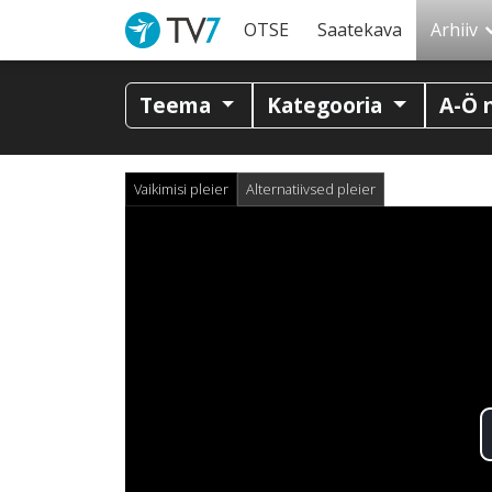
OTSE
Saatekava
Arhiiv
Teema
Kategooria
A-Ö 
Vaikimisi pleier
Alternatiivsed pleier