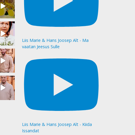
Liis Marie & Hans Joosep Alt - Ma
vaatan Jeesus Sulle
Liis Marie & Hans Joosep Alt - Kiida
Issandat