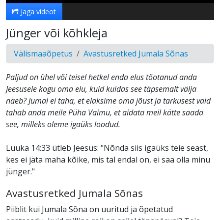
Jaga videot
Jünger või kõhkleja
Välismaaõpetus
Avastusretked Jumala Sõnas
Paljud on ühel või teisel hetkel enda elus tõotanud anda
Jeesusele kogu oma elu, kuid kuidas see täpsemalt välja
näeb? Jumal ei taha, et elaksime oma jõust ja tarkusest vaid
tahab anda meile Püha Vaimu, et aidata meil kätte saada
see, milleks oleme igaüks loodud.
Luuka 14:33 ütleb Jeesus: "Nõnda siis igaüks teie seast,
kes ei jäta maha kõike, mis tal endal on, ei saa olla minu
jünger."
Avastusretked Jumala Sõnas
Piiblit kui Jumala Sõna on uuritud ja õpetatud