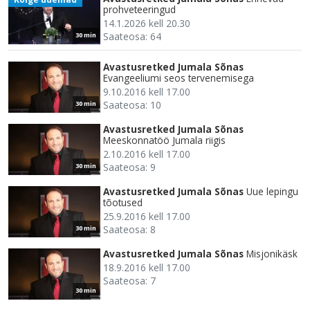
prohveteeringud
14.1.2026 kell 20.30
Saateosa: 64
30 min
Avastusretked Jumala Sõnas
Evangeeliumi seos tervenemisega
9.10.2016 kell 17.00
Saateosa: 10
30 min
Avastusretked Jumala Sõnas
Meeskonnatöö Jumala riigis
2.10.2016 kell 17.00
Saateosa: 9
30 min
Avastusretked Jumala Sõnas
Uue lepingu
tõotused
25.9.2016 kell 17.00
Saateosa: 8
30 min
Avastusretked Jumala Sõnas
Misjonikäsk
18.9.2016 kell 17.00
Saateosa: 7
30 min