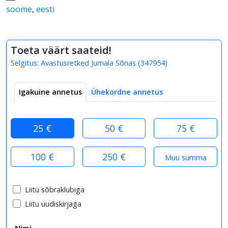
soome
,
eesti
Toeta väärt saateid!
Selgitus:
Avastusretked Jumala Sõnas
(
347954
)
Igakuine annetus
Ühekordne annetus
25 €
50 €
75 €
100 €
250 €
Liitu sõbraklubiga
Liitu uudiskirjaga