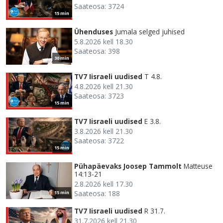
Saateosa: 3724
15 min
Ühenduses
Jumala selged juhised
5.8.2026 kell 18.30
Saateosa: 398
30 min
TV7 Iisraeli uudised
T 4.8.
4.8.2026 kell 21.30
Saateosa: 3723
15 min
TV7 Iisraeli uudised
E 3.8.
3.8.2026 kell 21.30
Saateosa: 3722
15 min
Pühapäevaks Joosep Tammolt
Matteuse
14:13-21
2.8.2026 kell 17.30
Saateosa: 188
15 min
TV7 Iisraeli uudised
R 31.7.
31.7.2026 kell 21.30