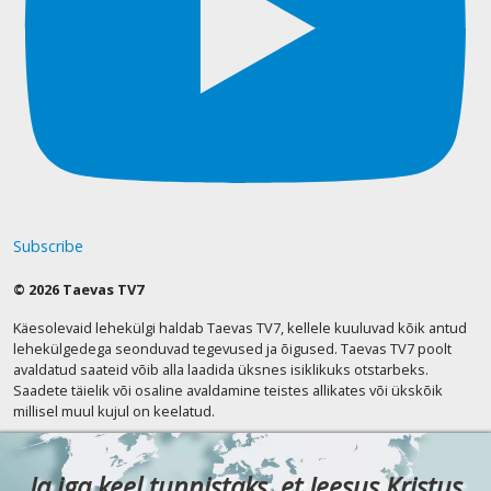
Subscribe
© 2026 Taevas TV7
Käesolevaid lehekülgi haldab Taevas TV7, kellele kuuluvad kõik antud
lehekülgedega seonduvad tegevused ja õigused. Taevas TV7 poolt
avaldatud saateid võib alla laadida üksnes isiklikuks otstarbeks.
Saadete täielik või osaline avaldamine teistes allikates või ükskõik
millisel muul kujul on keelatud.
Ja iga keel tunnistaks, et Jeesus Kristus