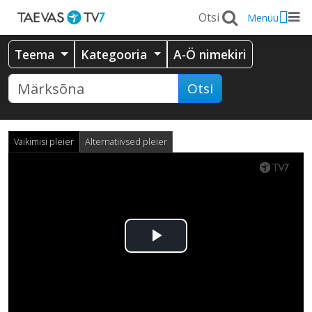
Menüü
Teema
Kategooria
A-Ö nimekiri
Otsi
Vaikimisi pleier
Alternatiivsed pleier
Esita
video