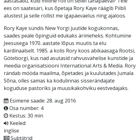
aastasadu, kuid milline roll on sellel tänapäeval? Teie
ees on saatesari, kus õpetaja Rory Kaye räägib Piibli
alustest ja selle rollist me igapäevaelus ning ajaloos.
Rory Kaye sündis New Yorgi juutide kogukonnas,
saades peale õpinguid edukaks ärimeheks. Kohtumine
Jeesusega 1970. aastate lõpus muutis ta elu
kardinaalselt. 1985. a kolis Rory koos abikaasaga Rootsi,
Göteborgi, kus nad asutasid rahvusvahelise kunstide ja
meedia organisatsiooni International Arts & Media. Rory
rändab mööda maailma, õpetades ja kuulutades Jumala
Sõna, olles samas ka kodulinnas sisserändajate
koguduse pastoriks ja muusikakohviku eestvedajaks.
Esimene saade: 28. aug 2016
Osa number: 4
Kestus: 30 min
Keeled:
inglise
Subtiitrid: