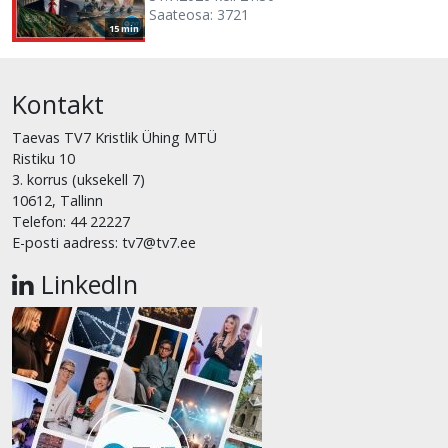
Saateosa: 3721
15 min
Kontakt
Taevas TV7 Kristlik Ühing MTÜ
Ristiku 10
3. korrus (uksekell 7)
10612, Tallinn
Telefon: 44 22227
E-posti aadress: tv7@tv7.ee
LinkedIn