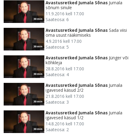
Avastusretked Jumala Sõnas
Jumala
sõnum sinule
11.9.2016 kell 17.00
Saateosa: 6
30 min
Avastusretked Jumala Sõnas
Sada viisi
oma usust rääkimiseks
4.9.2016 kell 17.00
Saateosa: 5
30 min
Avastusretked Jumala Sõnas
Jünger või
kõhkleja
28.8.2016 kell 17.00
Saateosa: 4
30 min
Avastusretked Jumala Sõnas
Jumala
igavesed käsud 2/2
21.8.2016 kell 17.00
Saateosa: 3
30 min
Avastusretked Jumala Sõnas
Jumala
igavesed käsud 1/2
14.8.2016 kell 17.00
Saateosa: 2
30 min