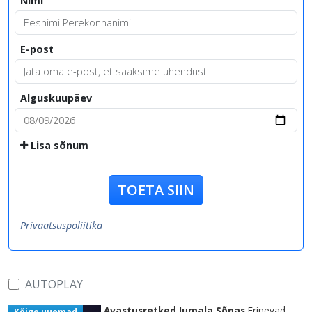
Nimi
E-post
Alguskuupäev
Lisa sõnum
TOETA SIIN
Privaatsuspoliitika
AUTOPLAY
Avastusretked Jumala Sõnas
Erinevad
Kõige uuemad