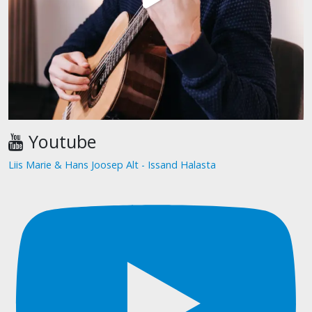
Youtube
Liis Marie & Hans Joosep Alt - Issand Halasta