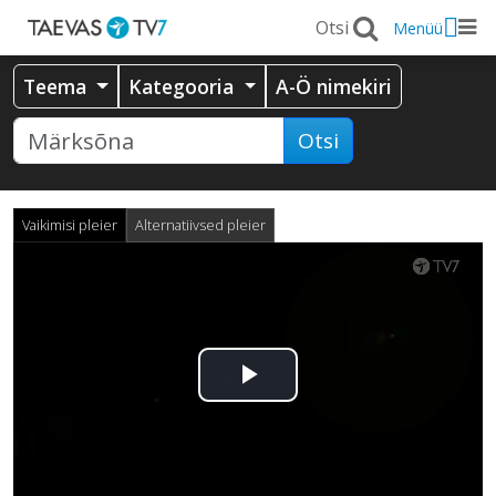
Menüü
Teema
Kategooria
A-Ö nimekiri
Otsi
Vaikimisi pleier
Alternatiivsed pleier
Esita
video