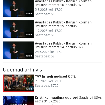
Avastades Piiblit - Baruch Korman
Ilmutuse raamat 16. peatükk 1/2
5.8.2023 kell 17.00
Saateosa: 60
30 min
Avastades Piiblit - Baruch Korman
Ilmutuse raamat 15. peatükk
1.7.2023 kell 17.00
Saateosa: 59
30 min
Avastades Piiblit - Baruch Korman
Ilmutuse raamat 14. peatükk 2/2
24.6.2023 kell 17.00
Saateosa: 58
30 min
Uuemad arhiivis
TV7 Iisraeli uudised
R 7.8.
7.8.2026 kell 21.30
Saateosa: 3726
15 min
Kristliku maailma uudised
Saade oli USAs
eetris 31.07.2026