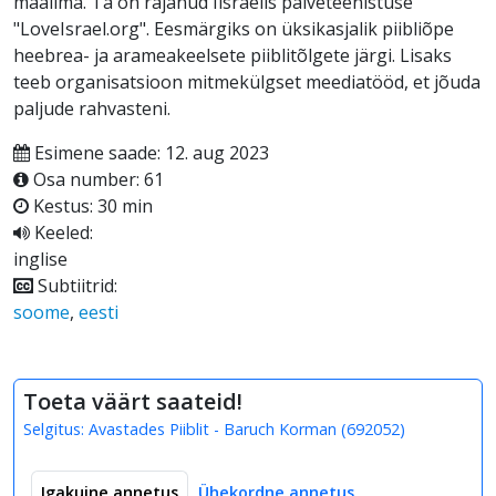
maailma. Ta on rajanud Iisraelis palveteenistuse
"LoveIsrael.org". Eesmärgiks on üksikasjalik piibliõpe
heebrea- ja arameakeelsete piiblitõlgete järgi. Lisaks
teeb organisatsioon mitmekülgset meediatööd, et jõuda
paljude rahvasteni.
Esimene saade: 12. aug 2023
Osa number: 61
Kestus: 30 min
Keeled:
inglise
Subtiitrid:
soome
,
eesti
Toeta väärt saateid!
Selgitus:
Avastades Piiblit - Baruch Korman
(
692052
)
Igakuine annetus
Ühekordne annetus