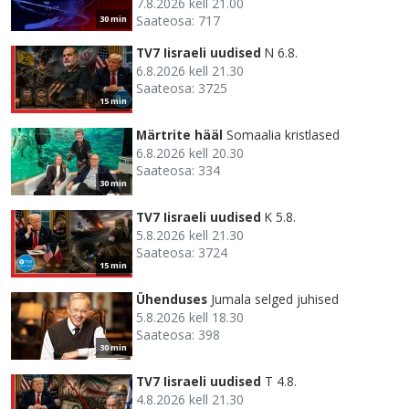
7.8.2026 kell 21.00
Saateosa: 717
30 min
TV7 Iisraeli uudised
N 6.8.
6.8.2026 kell 21.30
Saateosa: 3725
15 min
Märtrite hääl
Somaalia kristlased
6.8.2026 kell 20.30
Saateosa: 334
30 min
TV7 Iisraeli uudised
K 5.8.
5.8.2026 kell 21.30
Saateosa: 3724
15 min
Ühenduses
Jumala selged juhised
5.8.2026 kell 18.30
Saateosa: 398
30 min
TV7 Iisraeli uudised
T 4.8.
4.8.2026 kell 21.30