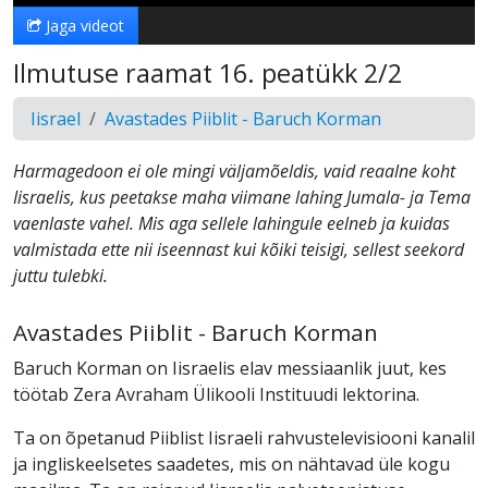
Jaga videot
Ilmutuse raamat 16. peatükk 2/2
Iisrael
Avastades Piiblit - Baruch Korman
Harmagedoon ei ole mingi väljamõeldis, vaid reaalne koht
Iisraelis, kus peetakse maha viimane lahing Jumala- ja Tema
vaenlaste vahel. Mis aga sellele lahingule eelneb ja kuidas
valmistada ette nii iseennast kui kõiki teisigi, sellest seekord
juttu tulebki.
Avastades Piiblit - Baruch Korman
Baruch Korman on Iisraelis elav messiaanlik juut, kes
töötab Zera Avraham Ülikooli Instituudi lektorina.
Ta on õpetanud Piiblist Iisraeli rahvustelevisiooni kanalil
ja ingliskeelsetes saadetes, mis on nähtavad üle kogu