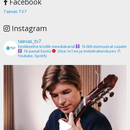
Facebook
Taevas TV7
Instagram
taevas_tv7
Eestikeelne kristlik meediakanal
16 000 elumuutvat saadet
16 aastat Eestis
Otse: tv7.ee ja mobiilirakenduses
Youtube, Spotify