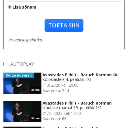
Lisa sõnum
TOETA SIIN
Privaatsuspoliitika
AUTOPLAY
Avastades Piiblit - Baruch Korman
Kiri
Kõige uuemad
Koloslastele 4. peatükk 2/2
11.6.2026 kell 20.00
Saateosa: 244
30 min
Avastades Piiblit - Baruch Korman
Ilmutuse raamat 19. peatükk 1/2
21.10.2023 kell 17.00
Saateosa: 66
30 min