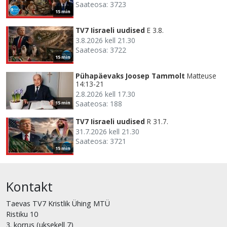
Saateosa: 3723
15 min
TV7 Iisraeli uudised
E 3.8.
3.8.2026 kell 21.30
Saateosa: 3722
15 min
Pühapäevaks Joosep Tammolt
Matteuse
14:13-21
2.8.2026 kell 17.30
Saateosa: 188
15 min
TV7 Iisraeli uudised
R 31.7.
31.7.2026 kell 21.30
Saateosa: 3721
15 min
Kontakt
Taevas TV7 Kristlik Ühing MTÜ
Ristiku 10
3. korrus (uksekell 7)