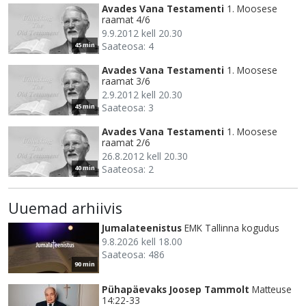
Avades Vana Testamenti
1. Moosese
raamat 4/6
9.9.2012 kell 20.30
Saateosa: 4
45 min
Avades Vana Testamenti
1. Moosese
raamat 3/6
2.9.2012 kell 20.30
Saateosa: 3
45 min
Avades Vana Testamenti
1. Moosese
raamat 2/6
26.8.2012 kell 20.30
Saateosa: 2
40 min
Uuemad arhiivis
Jumalateenistus
EMK Tallinna kogudus
9.8.2026 kell 18.00
Saateosa: 486
90 min
Pühapäevaks Joosep Tammolt
Matteuse
14:22-33