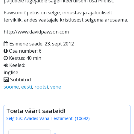
paljudele lugejatele sageli keerulisem osa Piiblist.
Pawsoni õpetus on selge, innustav ja ajalooliselt
terviklik, andes vaatajale kristlusest selgema arusaama.
http://www.davidpawson.com
Esimene saade: 23. sept 2012
Osa number: 6
Kestus: 40 min
Keeled:
inglise
Subtiitrid:
soome
,
eesti
,
rootsi
,
vene
Toeta väärt saateid!
Selgitus:
Avades Vana Testamenti
(
10692
)