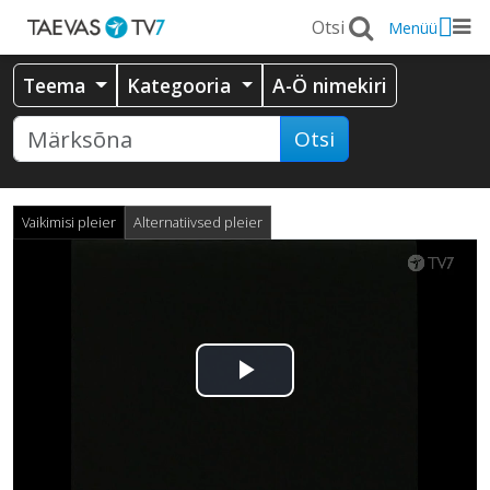
Menüü
Teema
Kategooria
A-Ö nimekiri
Otsi
Vaikimisi pleier
Alternatiivsed pleier
Esita
video