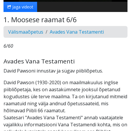
Jaga videot
1. Moosese raamat 6/6
Välismaaõpetus
Avades Vana Testamenti
6/60
Avades Vana Testamenti
David Pawsoni innustav ja sügav piibliõpetus.
David Pawson (1930-2020) on maailmakuulus inglise
piibliõpetaja, kes on aastakümnete jooksul õpetanud
kogudustes üle terve maailma. Ta on kirjutanud mitmeid
raamatuid ning välja andnud õpetussaateid, mis
hõlmavad Piibli 66 raamatut.
Saatesari "Avades Vana Testamenti" annab vaatajatele
vajalikku informatsiooni Vana Testamendi kohta, mis on