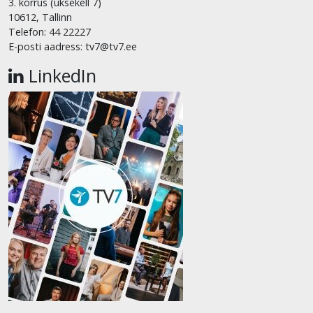
3. korrus (uksekell 7)
10612, Tallinn
Telefon: 44 22227
E-posti aadress: tv7@tv7.ee
LinkedIn