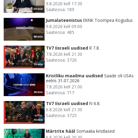
9.8.2026 kell 17.30
Saateosa: 189
10 min
Jumalateenistus
EKNK Toompea Kogudus
9.8.2026 kell 09.00
Saateosa: 485
90 min
TV7 Iisraeli uudised
R 7.8.
7.8.2026 kell 21.30
Saateosa: 3726
15 min
Kristliku maailma uudised
Saade oli USAs
eetris 31.07.2026
7.8.2026 kell 21.00
Saateosa: 717
30 min
TV7 Iisraeli uudised
N 6.8.
6.8.2026 kell 21.30
Saateosa: 3725
15 min
Märtrite hääl
Somaalia kristlased
6.8.2026 kell 20.30