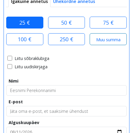
Igakuine annetus
Ühekordne annetus
25 €
50 €
75 €
100 €
250 €
Liitu sõbraklubiga
Liitu uudiskirjaga
Nimi
E-post
Alguskuupäev