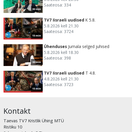
Saateosa: 334
30 min
TV7 Iisraeli uudised
K 5.8.
5.8.2026 kell 21.30
Saateosa: 3724
15 min
Ühenduses
Jumala selged juhised
5.8.2026 kell 18.30
Saateosa: 398
30 min
TV7 Iisraeli uudised
T 4.8.
4.8.2026 kell 21.30
Saateosa: 3723
15 min
Kontakt
Taevas TV7 Kristlik Ühing MTÜ
Ristiku 10