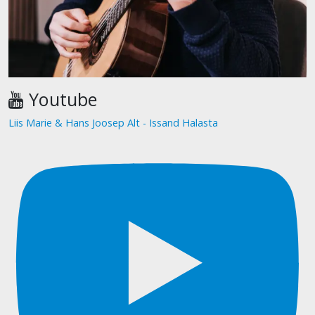
Youtube
Liis Marie & Hans Joosep Alt - Issand Halasta