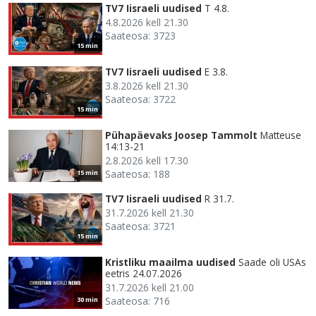
TV7 Iisraeli uudised
T 4.8.
4.8.2026 kell 21.30
Saateosa: 3723
15 min
TV7 Iisraeli uudised
E 3.8.
3.8.2026 kell 21.30
Saateosa: 3722
15 min
Pühapäevaks Joosep Tammolt
Matteuse
14:13-21
2.8.2026 kell 17.30
Saateosa: 188
15 min
TV7 Iisraeli uudised
R 31.7.
31.7.2026 kell 21.30
Saateosa: 3721
15 min
Kristliku maailma uudised
Saade oli USAs
eetris 24.07.2026
31.7.2026 kell 21.00
Saateosa: 716
30 min