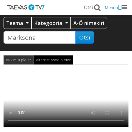
Menüü
Teema
Kategooria
A-Ö nimekiri
Otsi
Vaikimisi pleier
Alternatiivsed pleier