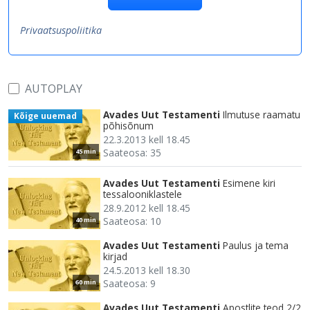
Privaatsuspoliitika
AUTOPLAY
Avades Uut Testamenti
Ilmutuse raamatu
Kõige uuemad
põhisõnum
22.3.2013 kell 18.45
Saateosa: 35
45 min
Avades Uut Testamenti
Esimene kiri
tessalooniklastele
28.9.2012 kell 18.45
Saateosa: 10
40 min
Avades Uut Testamenti
Paulus ja tema
kirjad
24.5.2013 kell 18.30
Saateosa: 9
60 min
Avades Uut Testamenti
Apostlite teod 2/2