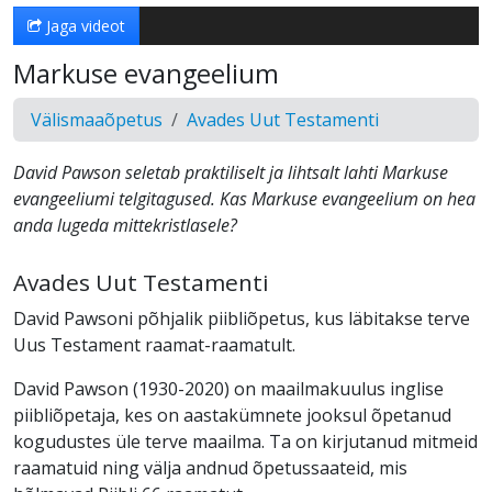
Jaga videot
Markuse evangeelium
Välismaaõpetus
Avades Uut Testamenti
David Pawson seletab praktiliselt ja lihtsalt lahti Markuse
evangeeliumi telgitagused. Kas Markuse evangeelium on hea
anda lugeda mittekristlasele?
Avades Uut Testamenti
David Pawsoni põhjalik piibliõpetus, kus läbitakse terve
Uus Testament raamat-raamatult.
David Pawson (1930-2020) on maailmakuulus inglise
piibliõpetaja, kes on aastakümnete jooksul õpetanud
kogudustes üle terve maailma. Ta on kirjutanud mitmeid
raamatuid ning välja andnud õpetussaateid, mis