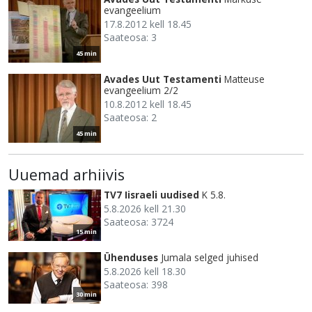
evangeelium
17.8.2012 kell 18.45
Saateosa: 3
45 min
Avades Uut Testamenti
Matteuse
evangeelium 2/2
10.8.2012 kell 18.45
Saateosa: 2
45 min
Uuemad arhiivis
TV7 Iisraeli uudised
K 5.8.
5.8.2026 kell 21.30
Saateosa: 3724
15 min
Ühenduses
Jumala selged juhised
5.8.2026 kell 18.30
Saateosa: 398
30 min