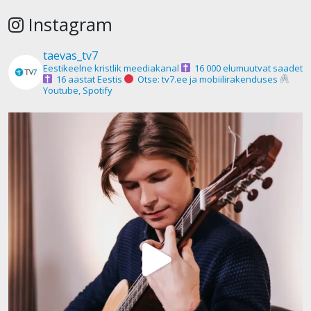
Instagram
taevas_tv7
Eestikeelne kristlik meediakanal
16 000 elumuutvat saadet
16 aastat Eestis
Otse: tv7.ee ja mobiilirakenduses
Youtube, Spotify