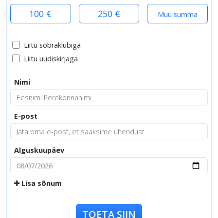
100 €
250 €
Liitu sõbraklubiga
Liitu uudiskirjaga
Nimi
E-post
Alguskuupäev
Lisa sõnum
TOETA SIIN