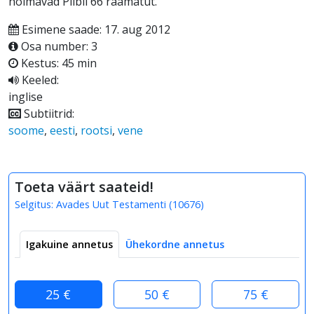
hõlmavad Piibli 66 raamatut.
Esimene saade: 17. aug 2012
Osa number: 3
Kestus: 45 min
Keeled:
inglise
Subtiitrid:
soome
,
eesti
,
rootsi
,
vene
Toeta väärt saateid!
Selgitus:
Avades Uut Testamenti
(
10676
)
Igakuine annetus
Ühekordne annetus
25 €
50 €
75 €