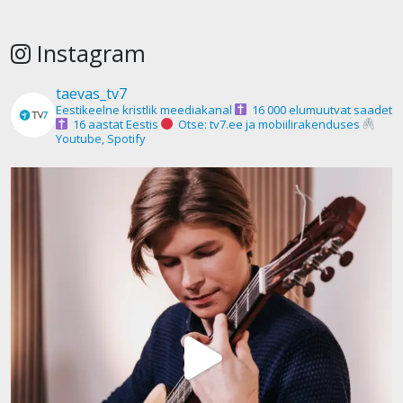
Instagram
taevas_tv7
Eestikeelne kristlik meediakanal
16 000 elumuutvat saadet
16 aastat Eestis
Otse: tv7.ee ja mobiilirakenduses
Youtube, Spotify