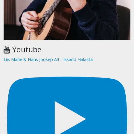
Youtube
Liis Marie & Hans Joosep Alt - Issand Halasta