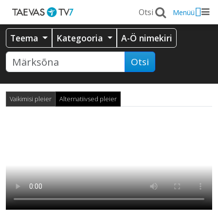
Menüü
Teema
Kategooria
A-Ö nimekiri
Otsi
Vaikimisi pleier
Alternatiivsed pleier