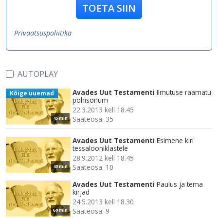
TOETA SIIN
Privaatsuspoliitika
AUTOPLAY
Avades Uut Testamenti
Ilmutuse raamatu
Kõige uuemad
põhisõnum
22.3.2013 kell 18.45
Saateosa: 35
45 min
Avades Uut Testamenti
Esimene kiri
tessalooniklastele
28.9.2012 kell 18.45
Saateosa: 10
40 min
Avades Uut Testamenti
Paulus ja tema
kirjad
24.5.2013 kell 18.30
Saateosa: 9
60 min