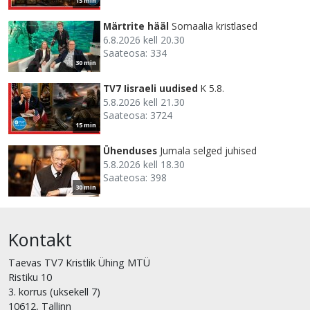
15 min
Märtrite hääl
Somaalia kristlased
6.8.2026 kell 20.30
Saateosa: 334
30 min
TV7 Iisraeli uudised
K 5.8.
5.8.2026 kell 21.30
Saateosa: 3724
15 min
Ühenduses
Jumala selged juhised
5.8.2026 kell 18.30
Saateosa: 398
30 min
Kontakt
Taevas TV7 Kristlik Ühing MTÜ
Ristiku 10
3. korrus (uksekell 7)
10612, Tallinn