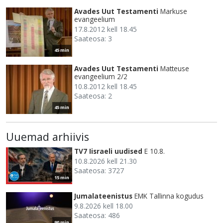
Avades Uut Testamenti
Markuse
evangeelium
17.8.2012 kell 18.45
Saateosa: 3
45 min
Avades Uut Testamenti
Matteuse
evangeelium 2/2
10.8.2012 kell 18.45
Saateosa: 2
45 min
Uuemad arhiivis
TV7 Iisraeli uudised
E 10.8.
10.8.2026 kell 21.30
Saateosa: 3727
15 min
Jumalateenistus
EMK Tallinna kogudus
9.8.2026 kell 18.00
Saateosa: 486
90 min