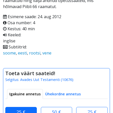
raamatuid ning välja andnud õpetussaateid, mis
hõlmavad Piibli 66 raamatut.
Esimene saade: 24. aug 2012
Osa number: 4
Kestus: 40 min
Keeled:
inglise
Subtiitrid:
soome
,
eesti
,
rootsi
,
vene
Toeta väärt saateid!
Selgitus:
Avades Uut Testamenti
(
10676
)
Igakuine annetus
Ühekordne annetus
25 €
50 €
75 €