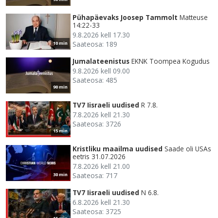
Pühapäevaks Joosep Tammolt
Matteuse
14:22-33
9.8.2026 kell 17.30
Saateosa: 189
10 min
Jumalateenistus
EKNK Toompea Kogudus
9.8.2026 kell 09.00
Saateosa: 485
90 min
TV7 Iisraeli uudised
R 7.8.
7.8.2026 kell 21.30
Saateosa: 3726
15 min
Kristliku maailma uudised
Saade oli USAs
eetris 31.07.2026
7.8.2026 kell 21.00
Saateosa: 717
30 min
TV7 Iisraeli uudised
N 6.8.
6.8.2026 kell 21.30
Saateosa: 3725