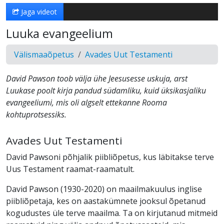
Jaga videot
Luuka evangeelium
Välismaaõpetus
Avades Uut Testamenti
David Pawson toob välja ühe Jeesusesse uskuja, arst
Luukase poolt kirja pandud südamliku, kuid üksikasjaliku
evangeeliumi, mis oli algselt ettekanne Rooma
kohtuprotsessiks.
Avades Uut Testamenti
David Pawsoni põhjalik piibliõpetus, kus läbitakse terve
Uus Testament raamat-raamatult.
David Pawson (1930-2020) on maailmakuulus inglise
piibliõpetaja, kes on aastakümnete jooksul õpetanud
kogudustes üle terve maailma. Ta on kirjutanud mitmeid