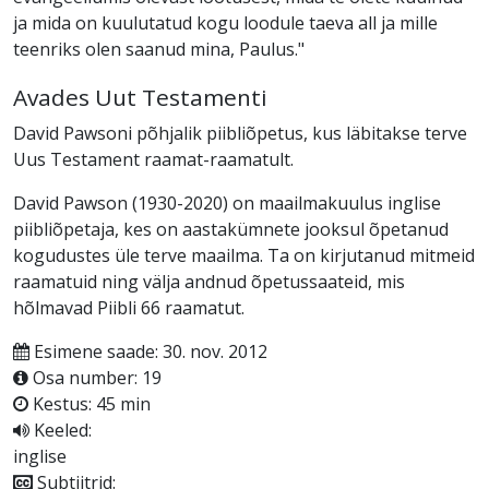
ja mida on kuulutatud kogu loodule taeva all ja mille
teenriks olen saanud mina, Paulus."
Avades Uut Testamenti
David Pawsoni põhjalik piibliõpetus, kus läbitakse terve
Uus Testament raamat-raamatult.
David Pawson (1930-2020) on maailmakuulus inglise
piibliõpetaja, kes on aastakümnete jooksul õpetanud
kogudustes üle terve maailma. Ta on kirjutanud mitmeid
raamatuid ning välja andnud õpetussaateid, mis
hõlmavad Piibli 66 raamatut.
Esimene saade: 30. nov. 2012
Osa number: 19
Kestus: 45 min
Keeled:
inglise
Subtiitrid: