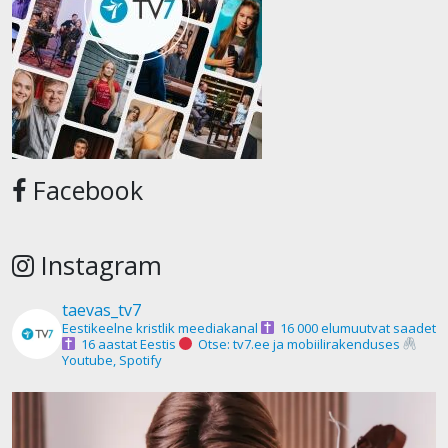
Facebook
Instagram
taevas_tv7
Eestikeelne kristlik meediakanal
16 000 elumuutvat saadet
16 aastat Eestis
Otse: tv7.ee ja mobiilirakenduses
Youtube, Spotify