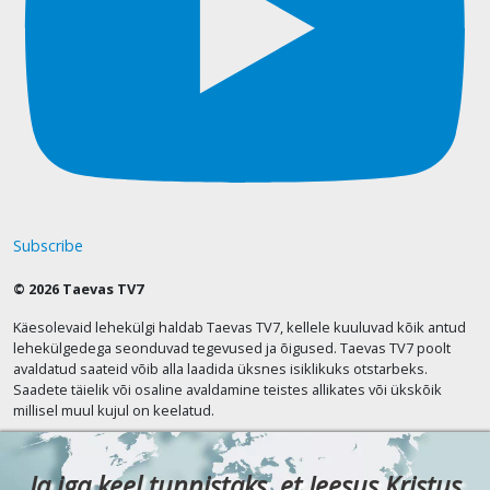
Subscribe
© 2026 Taevas TV7
Käesolevaid lehekülgi haldab Taevas TV7, kellele kuuluvad kõik antud
lehekülgedega seonduvad tegevused ja õigused. Taevas TV7 poolt
avaldatud saateid võib alla laadida üksnes isiklikuks otstarbeks.
Saadete täielik või osaline avaldamine teistes allikates või ükskõik
millisel muul kujul on keelatud.
Ja iga keel tunnistaks, et Jeesus Kristus