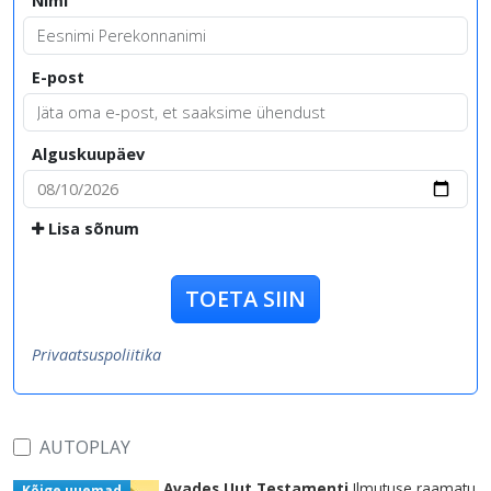
Nimi
E-post
Alguskuupäev
Lisa sõnum
TOETA SIIN
Privaatsuspoliitika
AUTOPLAY
Avades Uut Testamenti
Ilmutuse raamatu
Kõige uuemad