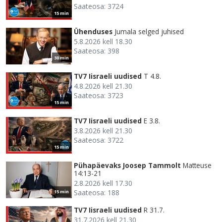
Saateosa: 3724
15 min
Ühenduses
Jumala selged juhised
5.8.2026 kell 18.30
Saateosa: 398
30 min
TV7 Iisraeli uudised
T 4.8.
4.8.2026 kell 21.30
Saateosa: 3723
15 min
TV7 Iisraeli uudised
E 3.8.
3.8.2026 kell 21.30
Saateosa: 3722
15 min
Pühapäevaks Joosep Tammolt
Matteuse
14:13-21
2.8.2026 kell 17.30
Saateosa: 188
15 min
TV7 Iisraeli uudised
R 31.7.
31.7.2026 kell 21.30