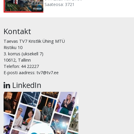
Saateosa: 3721
15 min
Kontakt
Taevas TV7 Kristlik Ühing MTÜ
Ristiku 10
3. korrus (uksekell 7)
10612, Tallinn
Telefon: 44 22227
E-posti aadress: tv7@tv7.ee
LinkedIn