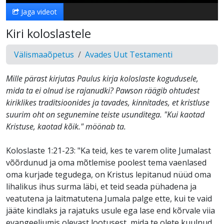
Jaga videot
Kiri koloslastele
Välismaaõpetus
Avades Uut Testamenti
Mille pärast kirjutas Paulus kirja koloslaste kogudusele,
mida ta ei olnud ise rajanudki? Pawson räägib ohtudest
kiriklikes traditsioonides ja tavades, kinnitades, et kristluse
suurim oht on segunemine teiste usunditega. "Kui kaotad
Kristuse, kaotad kõik." möönab ta.
Koloslaste 1:21-23: "Ka teid, kes te varem olite Jumalast
võõrdunud ja oma mõtlemise poolest tema vaenlased
oma kurjade tegudega, on Kristus lepitanud nüüd oma
lihalikus ihus surma läbi, et teid seada pühadena ja
veatutena ja laitmatutena Jumala palge ette, kui te vaid
jääte kindlaks ja rajatuks usule ega lase end kõrvale viia
evangeeliumis olevast lootusest, mida te olete kuulnud