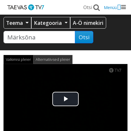
Menüü
Teema
Kategooria
A-Ö nimekiri
Otsi
Vaikimisi pleier
Alternatiivsed pleier
Esita
video