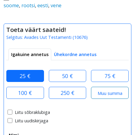
soome
,
rootsi
,
eesti
,
vene
Toeta väärt saateid!
Selgitus:
Avades Uut Testamenti
(
10676
)
Igakuine annetus
Ühekordne annetus
25 €
50 €
75 €
100 €
250 €
Liitu sõbraklubiga
Liitu uudiskirjaga