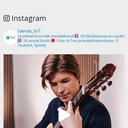
Instagram
taevas_tv7
Eestikeelne kristlik meediakanal
16 000 elumuutvat saadet
16 aastat Eestis
Otse: tv7.ee ja mobiilirakenduses
Youtube, Spotify