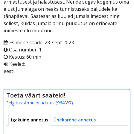
armastusest ja halastusest. Nende sügav kogemus oma
elust Jumalaga on heaks tunnistuseks paljudele ka
tänapäeval. Saatesarjas kuuled Jumala imedest ning
sellest, kuidas Jumala armu puudutus on erinevate
inimeste elu muutnud.
Esimene saade: 23. sept 2023
Osa number: 1
Kestus: 60 min
Keeled:
eesti
Toeta väärt saateid!
Selgitus:
Armu puudutus
(
964887
)
Igakuine annetus
Ühekordne annetus