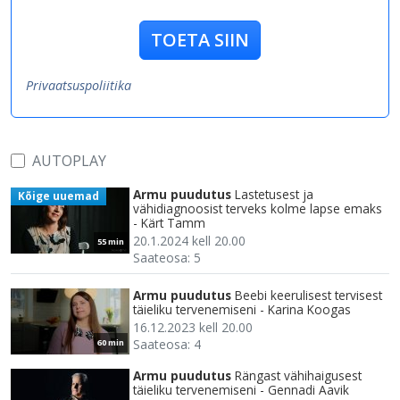
TOETA SIIN
Privaatsuspoliitika
AUTOPLAY
Armu puudutus
Lastetusest ja
Kõige uuemad
vähidiagnoosist terveks kolme lapse emaks
- Kärt Tamm
20.1.2024 kell 20.00
55 min
Saateosa: 5
Armu puudutus
Beebi keerulisest tervisest
täieliku tervenemiseni - Karina Koogas
16.12.2023 kell 20.00
Saateosa: 4
60 min
Armu puudutus
Rängast vähihaigusest
täieliku tervenemiseni - Gennadi Aavik