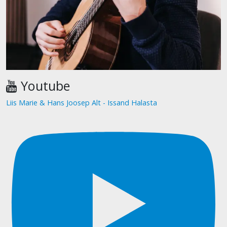
Youtube
Liis Marie & Hans Joosep Alt - Issand Halasta