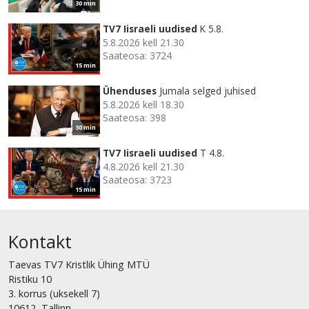
30 min
TV7 Iisraeli uudised
K 5.8.
5.8.2026 kell 21.30
Saateosa: 3724
15 min
Ühenduses
Jumala selged juhised
5.8.2026 kell 18.30
Saateosa: 398
30 min
TV7 Iisraeli uudised
T 4.8.
4.8.2026 kell 21.30
Saateosa: 3723
15 min
Kontakt
Taevas TV7 Kristlik Ühing MTÜ
Ristiku 10
3. korrus (uksekell 7)
10612, Tallinn