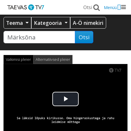
Menüü
Teema
Kategooria
A-Ö nimekiri
Otsi
Vaikimisi pleier
Alternatiivsed pleier
Esita
video