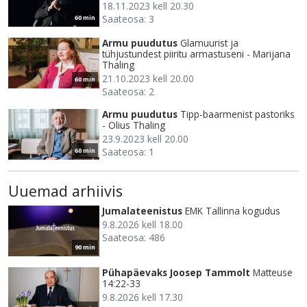
18.11.2023 kell 20.30
Saateosa: 3
60 min
Armu puudutus
Glamuurist ja
tühjustundest piiritu armastuseni - Marijana
Thaling
21.10.2023 kell 20.00
60 min
Saateosa: 2
Armu puudutus
Tipp-baarmenist pastoriks
- Olius Thaling
23.9.2023 kell 20.00
Saateosa: 1
60 min
Uuemad arhiivis
Jumalateenistus
EMK Tallinna kogudus
9.8.2026 kell 18.00
Saateosa: 486
90 min
Pühapäevaks Joosep Tammolt
Matteuse
14:22-33
9.8.2026 kell 17.30