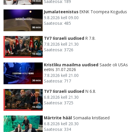
Saateosa: 189
10 min
Jumalateenistus
EKNK Toompea Kogudus
9.8.2026 kell 09.00
Saateosa: 485
90 min
TV7 Iisraeli uudised
R 7.8.
7.8.2026 kell 21.30
Saateosa: 3726
15 min
Kristliku maailma uudised
Saade oli USAs
eetris 31.07.2026
7.8.2026 kell 21.00
Saateosa: 717
30 min
TV7 Iisraeli uudised
N 6.8.
6.8.2026 kell 21.30
Saateosa: 3725
15 min
Märtrite hääl
Somaalia kristlased
6.8.2026 kell 20.30
Saateosa: 334