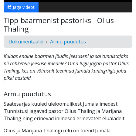
Jaga videot
Tipp-baarmenist pastoriks - Olius
Thaling
Dokumentaalid
Armu puudutus
Kuidas endine baarmen jõudis Jeesuseni ja sai tunnistajaks
nii rohketele Jeesuse imedele? Oma lugu jagab pastor Olius
Thaling, kes on võimsalt teeninud Jumala kuningriigis juba
pikki aastaid.
Armu puudutus
Saatesarjas kuuled üleloomulikest Jumala imedest.
Tunnistusi jagavad pastor Olius Thaling ja Marijana
Thaling ning erinevad inimesed erinevatelt elualadelt.
Olius ja Marijana Thalingu elu on tõend Jumala