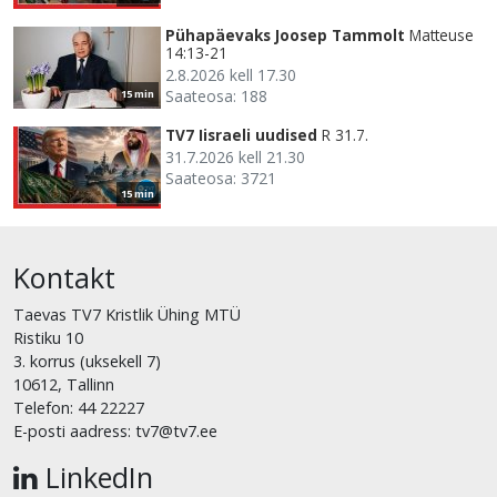
Pühapäevaks Joosep Tammolt
Matteuse
14:13-21
2.8.2026 kell 17.30
Saateosa: 188
15 min
TV7 Iisraeli uudised
R 31.7.
31.7.2026 kell 21.30
Saateosa: 3721
15 min
Kontakt
Taevas TV7 Kristlik Ühing MTÜ
Ristiku 10
3. korrus (uksekell 7)
10612, Tallinn
Telefon: 44 22227
E-posti aadress: tv7@tv7.ee
LinkedIn