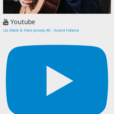
Youtube
Liis Marie & Hans Joosep Alt - Issand Halasta