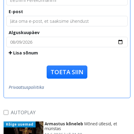
E-post
Alguskuupäev
Lisa sõnum
TOETA SIIN
Privaatsuspoliitika
AUTOPLAY
Armastus kõneleb
Mõned ütlesid, et
Kõige uuemad
müristas