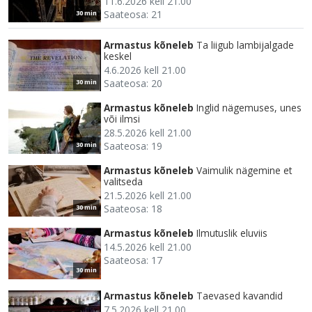
11.6.2026 kell 21.00
Saateosa: 21
30 min
Armastus kõneleb
Ta liigub lambijalgade
keskel
4.6.2026 kell 21.00
Saateosa: 20
30 min
Armastus kõneleb
Inglid nägemuses, unes
või ilmsi
28.5.2026 kell 21.00
Saateosa: 19
30 min
Armastus kõneleb
Vaimulik nägemine et
valitseda
21.5.2026 kell 21.00
Saateosa: 18
30 min
Armastus kõneleb
Ilmutuslik eluviis
14.5.2026 kell 21.00
Saateosa: 17
30 min
Armastus kõneleb
Taevased kavandid
7.5.2026 kell 21.00