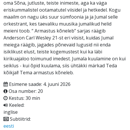
oma Sõna, jutluste, teiste inimeste, aga ka väga
eriskummalistel ootamatutel viisidel ja hetkedel. Kogu
maailm on nagu üks suur sümfoonia ja ja Jumal selle
orkestrant, kes taevaliku muusika jumalikud helid
meieni toob. “ Armastus kõneleb” sarjas räägib
Anderson Carl Wesley 21-st eri viisist, kuidas Jumal
meiega räägib, jagades põnevaid lugusid nii enda
isiklikust elust, teiste kogemustest kui ka läbi
kirikuajaloo toimunud imedest. Jumala kuulamine on kui
seiklus - kui õpid kuulama, siis ühtäkki märkad Teda
kõikjal! Tema armastus kõneleb.
Esimene saade: 4. juuni 2026
Osa number: 20
Kestus: 30 min
Keeled:
inglise
Subtiitrid:
eesti