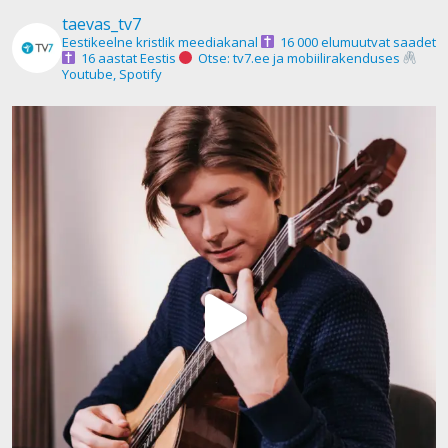
taevas_tv7
Eestikeelne kristlik meediakanal
16 000 elumuutvat saadet
16 aastat Eestis
Otse: tv7.ee ja mobiilirakenduses
Youtube, Spotify