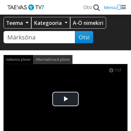
Menüü
Teema
Kategooria
A-Ö nimekiri
Otsi
Vaikimisi pleier
Alternatiivsed pleier
Esita
video