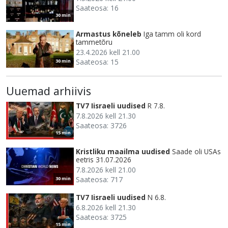
Saateosa: 16
30 min
Armastus kõneleb
Iga tamm oli kord
tammetõru
23.4.2026 kell 21.00
Saateosa: 15
30 min
Uuemad arhiivis
TV7 Iisraeli uudised
R 7.8.
7.8.2026 kell 21.30
Saateosa: 3726
15 min
Kristliku maailma uudised
Saade oli USAs
eetris 31.07.2026
7.8.2026 kell 21.00
Saateosa: 717
30 min
TV7 Iisraeli uudised
N 6.8.
6.8.2026 kell 21.30
Saateosa: 3725
15 min