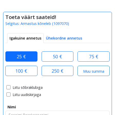
Toeta väärt saateid!
Selgitus:
Armastus kõneleb
(
1097070
)
Igakuine annetus
Ühekordne annetus
25 €
50 €
75 €
100 €
250 €
Liitu sõbraklubiga
Liitu uudiskirjaga
Nimi