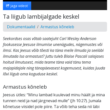
Jaga videot
Ta liigub lambijalgade keskel
Dokumentaalid
Armastus kõneleb
Seekordses osas võtab saatejuht Carl Wesley Anderson
fookusesse Jeesuse ilmumise unenägudes, nägemustes või
ilmsi. Kas Jeesus võib tõesti ka täna meile ilmuda ja seeläbi
ilmutada Isa armastust? Juttu tuleb Blaise Pascali salajases
hoitud ilmutusest, mida teame täna vaid tänu tema
majapidajale ning tänapäevasest kogemusest, kuidas Juuda
lõvi liigub oma koguduse keskel.
Armastus kõneleb
Jeesus ütles: “Minu lambad kuulevad minu häält ja mina
tunnen neid ja nad järgnevad mulle” (Jh 10:27). Jumala
kõnetuse viisidel pole piire. Ta võib teha seda nii läbi