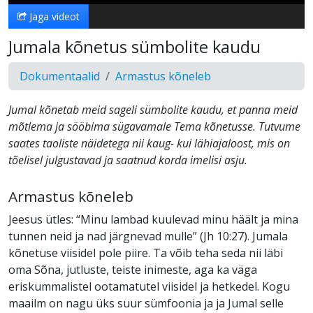
Jaga videot
Jumala kõnetus sümbolite kaudu
Dokumentaalid
Armastus kõneleb
Jumal kõnetab meid sageli sümbolite kaudu, et panna meid
mõtlema ja sööbima sügavamale Tema kõnetusse. Tutvume
saates taoliste näidetega nii kaug- kui lähiajaloost, mis on
tõelisel julgustavad ja saatnud korda imelisi asju.
Armastus kõneleb
Jeesus ütles: “Minu lambad kuulevad minu häält ja mina
tunnen neid ja nad järgnevad mulle” (Jh 10:27). Jumala
kõnetuse viisidel pole piire. Ta võib teha seda nii läbi
oma Sõna, jutluste, teiste inimeste, aga ka väga
eriskummalistel ootamatutel viisidel ja hetkedel. Kogu
maailm on nagu üks suur sümfoonia ja ja Jumal selle