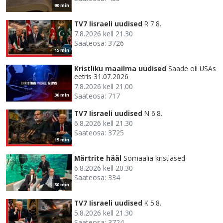
90 min
TV7 Iisraeli uudised
R 7.8.
7.8.2026 kell 21.30
Saateosa: 3726
15 min
Kristliku maailma uudised
Saade oli USAs
eetris 31.07.2026
7.8.2026 kell 21.00
Saateosa: 717
30 min
TV7 Iisraeli uudised
N 6.8.
6.8.2026 kell 21.30
Saateosa: 3725
15 min
Märtrite hääl
Somaalia kristlased
6.8.2026 kell 20.30
Saateosa: 334
30 min
TV7 Iisraeli uudised
K 5.8.
5.8.2026 kell 21.30
Saateosa: 3724