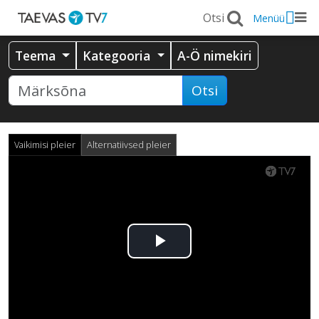
Menüü
Teema
Kategooria
A-Ö nimekiri
Otsi
Vaikimisi pleier
Alternatiivsed pleier
Esita
video