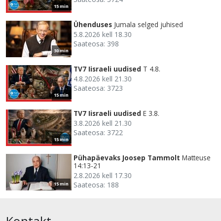
15 min
Ühenduses
Jumala selged juhised
5.8.2026 kell 18.30
Saateosa: 398
30 min
TV7 Iisraeli uudised
T 4.8.
4.8.2026 kell 21.30
Saateosa: 3723
15 min
TV7 Iisraeli uudised
E 3.8.
3.8.2026 kell 21.30
Saateosa: 3722
15 min
Pühapäevaks Joosep Tammolt
Matteuse
14:13-21
2.8.2026 kell 17.30
Saateosa: 188
15 min
Kontakt