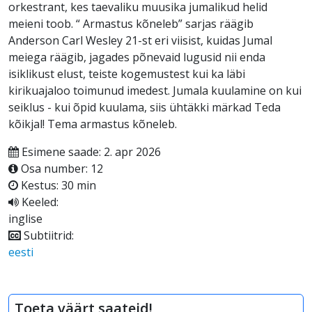
orkestrant, kes taevaliku muusika jumalikud helid
meieni toob. “ Armastus kõneleb” sarjas räägib
Anderson Carl Wesley 21-st eri viisist, kuidas Jumal
meiega räägib, jagades põnevaid lugusid nii enda
isiklikust elust, teiste kogemustest kui ka läbi
kirikuajaloo toimunud imedest. Jumala kuulamine on kui
seiklus - kui õpid kuulama, siis ühtäkki märkad Teda
kõikjal! Tema armastus kõneleb.
Esimene saade: 2. apr 2026
Osa number: 12
Kestus: 30 min
Keeled:
inglise
Subtiitrid:
eesti
Toeta väärt saateid!