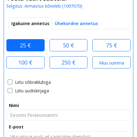
Selgitus:
Armastus kõneleb
(
1097070
)
Igakuine annetus
Ühekordne annetus
25 €
50 €
75 €
100 €
250 €
Liitu sõbraklubiga
Liitu uudiskirjaga
Nimi
E-post