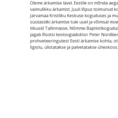
Oleme ärkamise lävel. Eestile on mõnda aeg
vaimulikku ärkamist. Juuli lõpus toimunud 
Järvamaa Kristliku Keskuse koguduses ja muj
süütasidki ärkamise tule uuel ja võimsal moe
liikusid Tallinnasse, Nõmme Baptistikogudus
jagab Rootsi teoloogiadoktor Peter Nordbe
prohveteeringutest Eesti ärkamise kohta, ot
ligiolu, ülistatakse ja palvetatakse üheskoos.