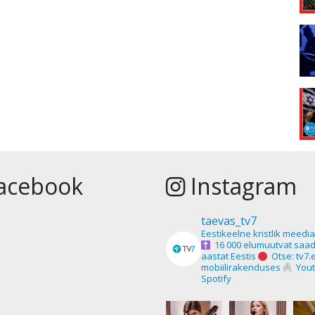
acebook
Instagram
taevas_tv7
Eestikeelne kristlik meedi
16 000 elumuutvat saad
aastat Eestis
Otse: tv7.
mobiilirakenduses
Yout
Spotify