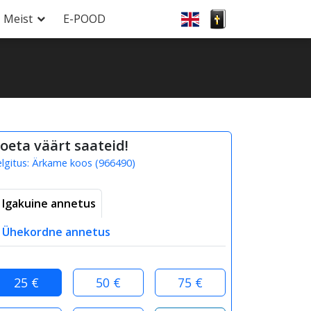
Meist
E-POOD
oeta väärt saateid!
elgitus:
Ärkame koos
(
966490
)
Igakuine annetus
Ühekordne annetus
25 €
50 €
75 €