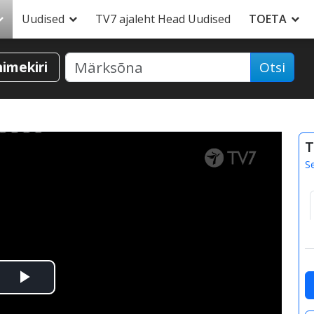
Uudised
TV7 ajaleht Head Uudised
TOETA
nimekiri
Otsi
T
S
Esita