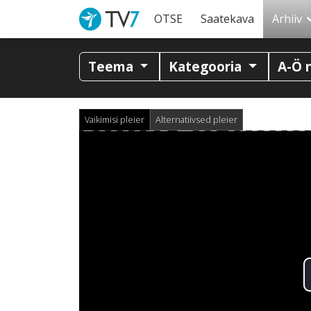
OTSE
Saatekava
Arhiiv
Teema
Kategooria
A-Ö 
Vaikimisi pleier
Alternatiivsed pleier