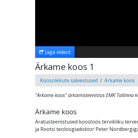
Jaga videot
Ärkame koos 1
Koosolekute salvestused
Ärkame koos
"Ärkame koos" ärkamisteenistus EMK Tallinna k
Ärkame koos
Äratusteenistused koostöös tervikliku terv
ja Rootsi teoloogiadoktor Peter Nordbergig