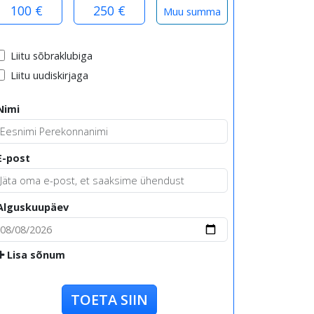
100 €
250 €
Liitu sõbraklubiga
Liitu uudiskirjaga
Nimi
E-post
Alguskuupäev
Lisa sõnum
TOETA SIIN