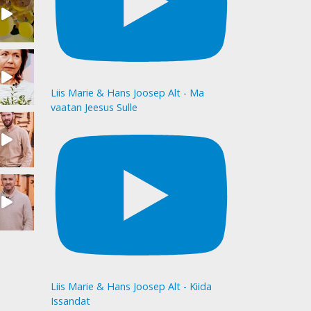
Liis Marie & Hans Joosep Alt - Ma
vaatan Jeesus Sulle
Liis Marie & Hans Joosep Alt - Kiida
Issandat