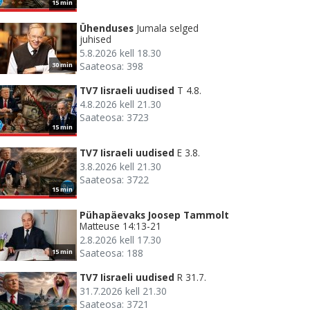
15 min
Ühenduses
Jumala selged
juhised
5.8.2026 kell 18.30
Saateosa: 398
30 min
TV7 Iisraeli uudised
T 4.8.
4.8.2026 kell 21.30
Saateosa: 3723
15 min
TV7 Iisraeli uudised
E 3.8.
3.8.2026 kell 21.30
Saateosa: 3722
15 min
Pühapäevaks Joosep Tammolt
Matteuse 14:13-21
2.8.2026 kell 17.30
Saateosa: 188
15 min
TV7 Iisraeli uudised
R 31.7.
31.7.2026 kell 21.30
Saateosa: 3721