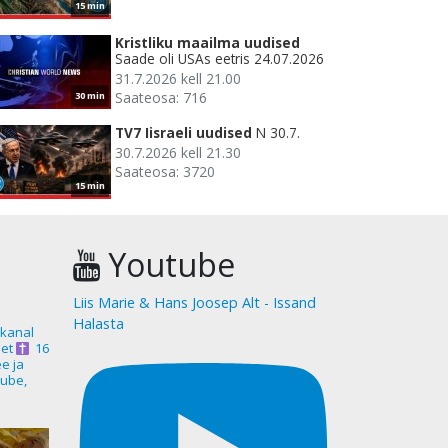
15 min
Kristliku maailma uudised
Saade oli USAs eetris 24.07.2026
31.7.2026 kell 21.00
Saateosa: 716
30 min
TV7 Iisraeli uudised
N 30.7.
30.7.2026 kell 21.30
Saateosa: 3720
15 min
Youtube
Liis Marie & Hans Joosep Alt - Issand
Halasta
akanal
et
16
ee ja
ube,