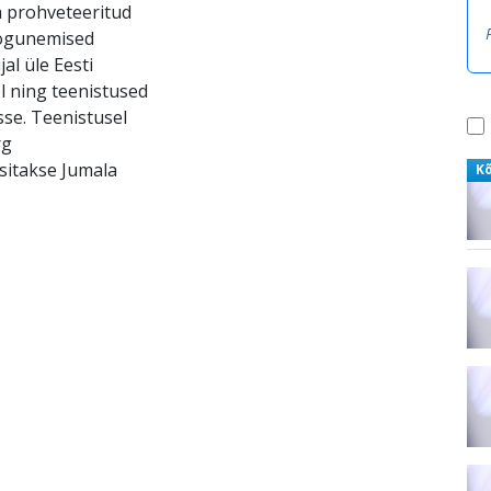
a prohveteeritud
kogunemised
al üle Eesti
l ning teenistused
se. Teenistusel
rg
sitakse Jumala
K