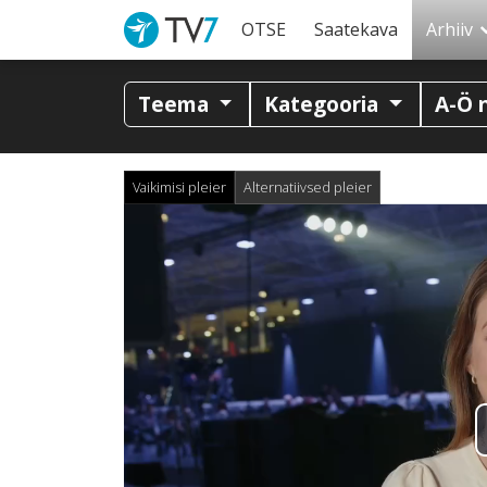
OTSE
Saatekava
Arhiiv
Teema
Kategooria
A-Ö 
Vaikimisi pleier
Alternatiivsed pleier