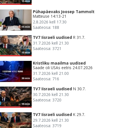
15 min
Pühapäevaks Joosep Tammolt
Matteuse 14:13-21
2.8.2026 kell 17.30
Saateosa: 188
15 min
TV7 Iisraeli uudised
R 31.7.
31.7.2026 kell 21.30
Saateosa: 3721
15 min
Kristliku maailma uudised
Saade oli USAs eetris 24.07.2026
31.7.2026 kell 21.00
Saateosa: 716
30 min
TV7 Iisraeli uudised
N 30.7.
30.7.2026 kell 21.30
Saateosa: 3720
15 min
TV7 Iisraeli uudised
K 29.7.
29.7.2026 kell 21.30
Saateosa: 3719