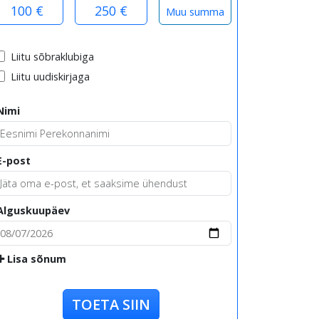
100 €
250 €
Liitu sõbraklubiga
Liitu uudiskirjaga
Nimi
E-post
Alguskuupäev
Lisa sõnum
TOETA SIIN