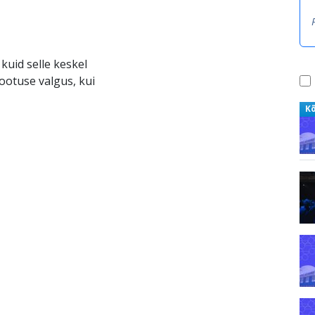
kuid selle keskel
ootuse valgus, kui
K