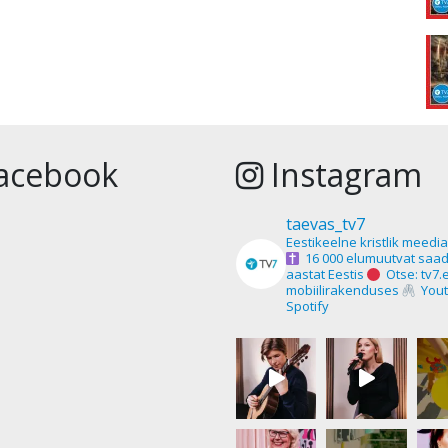
acebook
Instagram
taevas_tv7
Eestikeelne kristlik meedi
16 000 elumuutvat saad
aastat Eestis
Otse: tv7.
mobiilirakenduses
Yout
Spotify