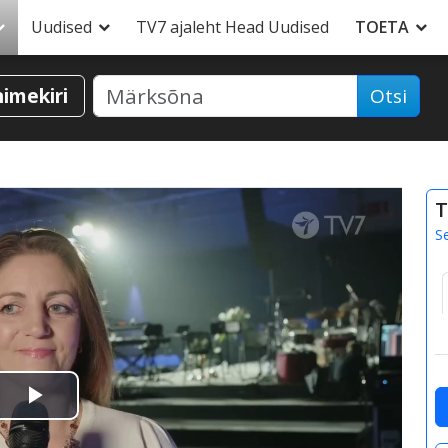
Uudised
TV7 ajaleht Head Uudised
TOETA
nimekiri
Otsi
T
S
Esita