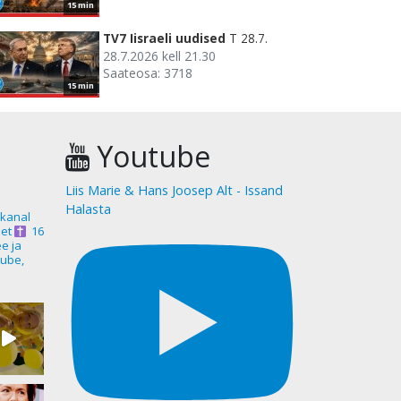
15 min
TV7 Iisraeli uudised
T 28.7.
28.7.2026 kell 21.30
Saateosa: 3718
15 min
Youtube
Liis Marie & Hans Joosep Alt - Issand
Halasta
akanal
et
16
ee ja
ube,