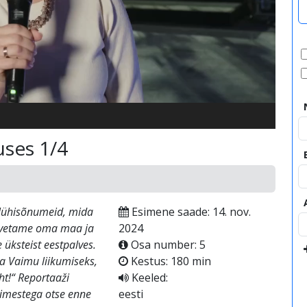
video
uses 1/4
d lühisõnumeid, mida
Esimene saade: 14. nov.
alvetame oma maa ja
2024
 üksteist eestpalves.
Osa number: 5
a Vaimu liikumiseks,
Kestus: 180 min
ht!“ Reportaaži
Keeled:
nimestega otse enne
eesti