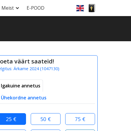
Meist
E-POOD
oeta väärt saateid!
elgitus:
Ärkame 2024
(
1047130
)
Igakuine annetus
Ühekordne annetus
25 €
50 €
75 €