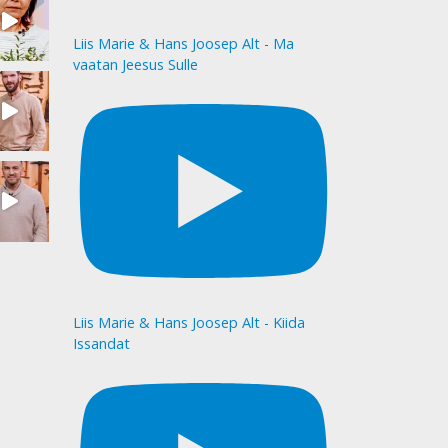
Liis Marie & Hans Joosep Alt - Ma
vaatan Jeesus Sulle
Liis Marie & Hans Joosep Alt - Kiida
Issandat