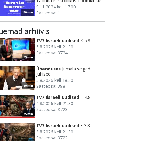
Tallinna Piiskoplikus Toomkirikus
9.11.2024 kell 17.00
Saateosa: 1
180 min
uemad arhiivis
TV7 Iisraeli uudised
K 5.8.
5.8.2026 kell 21.30
Saateosa: 3724
15 min
Ühenduses
Jumala selged
juhised
5.8.2026 kell 18.30
Saateosa: 398
30 min
TV7 Iisraeli uudised
T 4.8.
4.8.2026 kell 21.30
Saateosa: 3723
15 min
TV7 Iisraeli uudised
E 3.8.
3.8.2026 kell 21.30
Saateosa: 3722