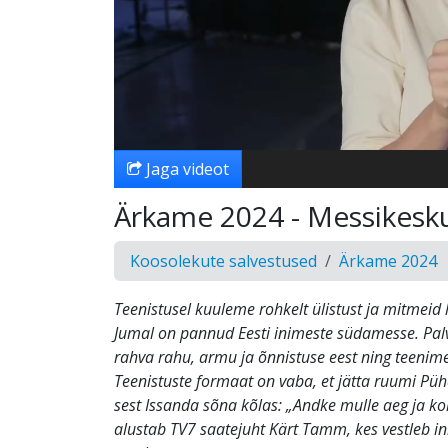
Jaga videot
Ärkame 2024 - Messikesk
Koosolekute salvestused
Ärkame 2024
Teenistusel kuuleme rohkelt ülistust ja mitmei
Jumal on pannud Eesti inimeste südamesse. P
rahva rahu, armu ja õnnistuse eest ning teenime
Teenistuste formaat on vaba, et jätta ruumi Püh
sest Issanda sõna kõlas: „Andke mulle aeg ja ko
alustab TV7 saatejuht Kärt Tamm, kes vestleb i