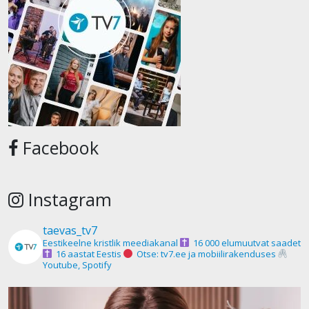
Facebook
Instagram
taevas_tv7
Eestikeelne kristlik meediakanal
16 000 elumuutvat saadet
16 aastat Eestis
Otse: tv7.ee ja mobiilirakenduses
Youtube, Spotify