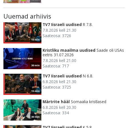
Uuemad arhiivis
TV7 Iisraeli uudised
R 7.8.
7.8.2026 kell 21.30
Saateosa: 3726
15 min
Kristliku maailma uudised
Saade oli USAs
eetris 31.07.2026
7.8.2026 kell 21.00
Saateosa: 717
30 min
TV7 Iisraeli uudised
N 6.8.
6.8.2026 kell 21.30
Saateosa: 3725
15 min
Märtrite hääl
Somaalia kristlased
6.8.2026 kell 20.30
Saateosa: 334
30 min
TV7 Iisraeli uudised
K 5.8.