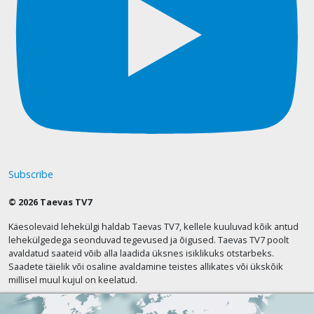
Subscribe
© 2026 Taevas TV7
Käesolevaid lehekülgi haldab Taevas TV7, kellele kuuluvad kõik antud
lehekülgedega seonduvad tegevused ja õigused. Taevas TV7 poolt
avaldatud saateid võib alla laadida üksnes isiklikuks otstarbeks.
Saadete täielik või osaline avaldamine teistes allikates või ükskõik
millisel muul kujul on keelatud.