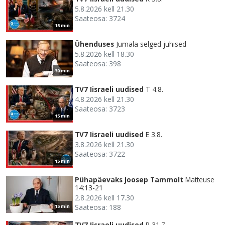
5.8.2026 kell 21.30
Saateosa: 3724
15 min
Ühenduses
Jumala selged juhised
5.8.2026 kell 18.30
Saateosa: 398
30 min
TV7 Iisraeli uudised
T 4.8.
4.8.2026 kell 21.30
Saateosa: 3723
15 min
TV7 Iisraeli uudised
E 3.8.
3.8.2026 kell 21.30
Saateosa: 3722
15 min
Pühapäevaks Joosep Tammolt
Matteuse
14:13-21
2.8.2026 kell 17.30
Saateosa: 188
15 min
TV7 Iisraeli uudised
R 31.7.