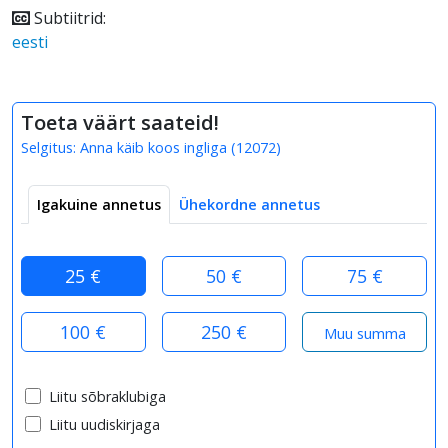
Subtiitrid:
eesti
Toeta väärt saateid!
Selgitus:
Anna käib koos ingliga
(
12072
)
Igakuine annetus
Ühekordne annetus
25 €
50 €
75 €
100 €
250 €
Liitu sõbraklubiga
Liitu uudiskirjaga