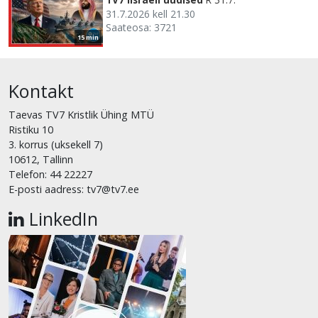
31.7.2026 kell 21.30
Saateosa: 3721
15 min
Kontakt
Taevas TV7 Kristlik Ühing MTÜ
Ristiku 10
3. korrus (uksekell 7)
10612, Tallinn
Telefon: 44 22227
E-posti aadress: tv7@tv7.ee
LinkedIn