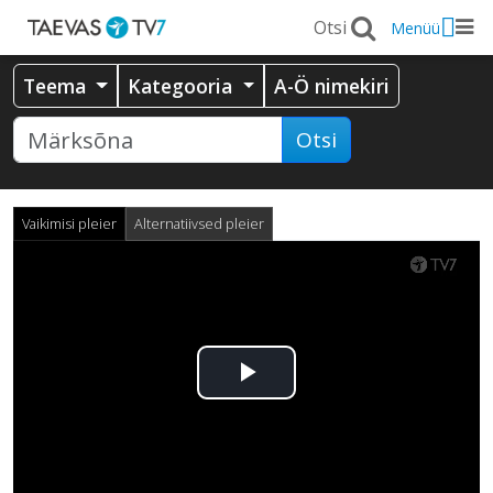
Menüü
Teema
Kategooria
A-Ö nimekiri
Otsi
Vaikimisi pleier
Alternatiivsed pleier
Esita
video