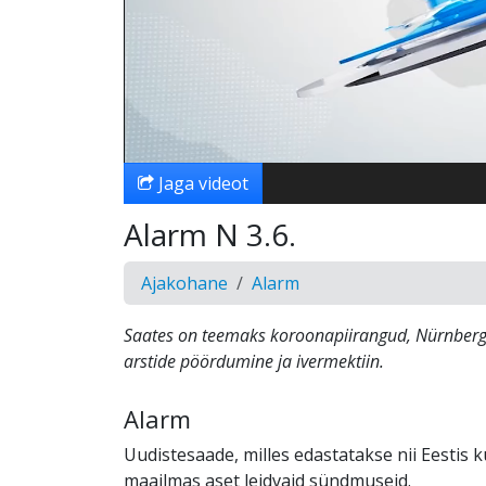
Jaga videot
Alarm N 3.6.
Ajakohane
Alarm
Saates on teemaks koroonapiirangud, Nürnberg
arstide pöördumine ja ivermektiin.
Alarm
Uudistesaade, milles edastatakse nii Eestis k
maailmas aset leidvaid sündmuseid.