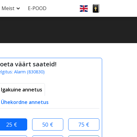
Meist
E-POOD
oeta väärt saateid!
elgitus:
Alarm
(
830830
)
Igakuine annetus
Ühekordne annetus
25 €
50 €
75 €