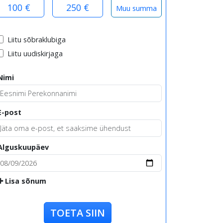
100 €
250 €
Liitu sõbraklubiga
Liitu uudiskirjaga
Nimi
E-post
Alguskuupäev
Lisa sõnum
TOETA SIIN