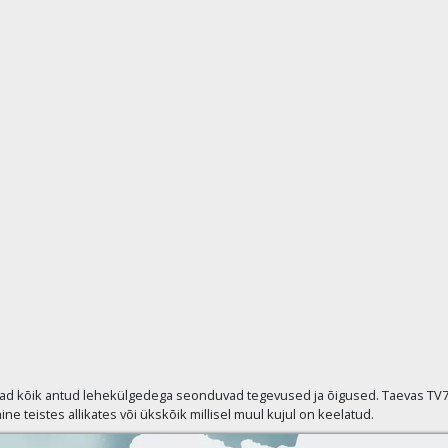
vad kõik antud lehekülgedega seonduvad tegevused ja õigused. Taevas TV7 p
ine teistes allikates või ükskõik millisel muul kujul on keelatud.