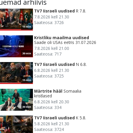
uemad arhiivis
TV7 Iisraeli uudised
R 7.8.
7.8.2026 kell 21.30
Saateosa: 3726
15 min
Kristliku maailma uudised
Saade oli USAs eetris 31.07.2026
7.8.2026 kell 21.00
Saateosa: 717
30 min
TV7 Iisraeli uudised
N 6.8.
6.8.2026 kell 21.30
Saateosa: 3725
15 min
Märtrite hääl
Somaalia
kristlased
6.8.2026 kell 20.30
Saateosa: 334
30 min
TV7 Iisraeli uudised
K 5.8.
5.8.2026 kell 21.30
Saateosa: 3724