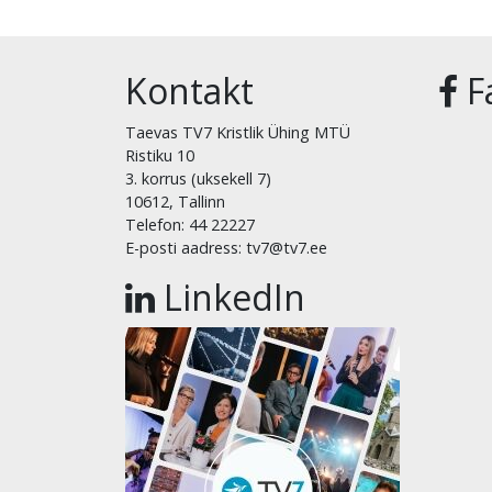
Kontakt
F
Taevas TV7 Kristlik Ühing MTÜ
Ristiku 10
3. korrus (uksekell 7)
10612, Tallinn
Telefon: 44 22227
E-posti aadress: tv7@tv7.ee
LinkedIn