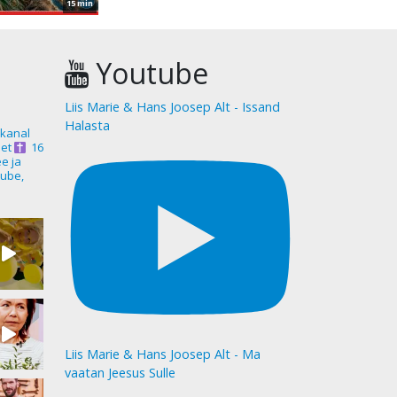
15 min
Youtube
Liis Marie & Hans Joosep Alt - Issand
Halasta
akanal
et
16
ee ja
ube,
Liis Marie & Hans Joosep Alt - Ma
vaatan Jeesus Sulle