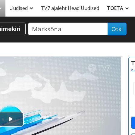
Uudised
TV7 ajaleht Head Uudised
TOETA
nimekiri
Otsi
T
S
Esita