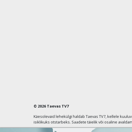
© 2026 Taevas TV7
Käesolevaid lehekülgi haldab Taevas TV7, kellele kuulu
isiklikuks otstarbeks. Saadete täielik või osaline avaldam