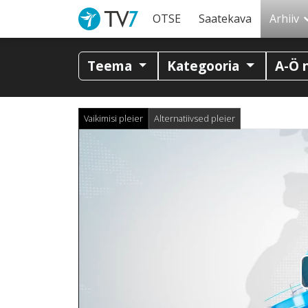
OTSE
Saatekava
Arhiiv
Teema
Kategooria
A-Ö 
Vaikimisi pleier
Alternatiivsed pleier