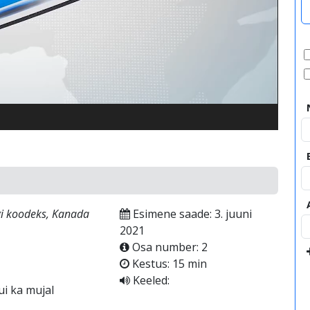
video
i koodeks, Kanada
Esimene saade: 3. juuni
2021
Osa number: 2
Kestus: 15 min
Keeled:
ui ka mujal