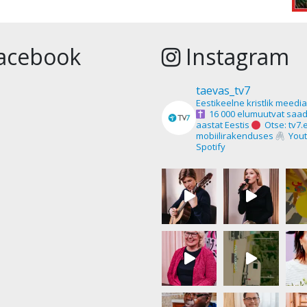
acebook
Instagram
taevas_tv7
Eestikeelne kristlik meedi
16 000 elumuutvat saad
aastat Eestis
Otse: tv7.
mobiilirakenduses
Yout
Spotify