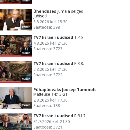
15 min
Ühenduses
Jumala selged
juhised
5.8.2026 kell 18.30
Saateosa: 398
30 min
TV7 Iisraeli uudised
T 4.8.
4.8.2026 kell 21.30
Saateosa: 3723
15 min
TV7 Iisraeli uudised
E 3.8.
3.8.2026 kell 21.30
Saateosa: 3722
15 min
Pühapäevaks Joosep Tammolt
Matteuse 14:13-21
2.8.2026 kell 17.30
Saateosa: 188
15 min
TV7 Iisraeli uudised
R 31.7.
31.7.2026 kell 21.30
Saateosa: 3721