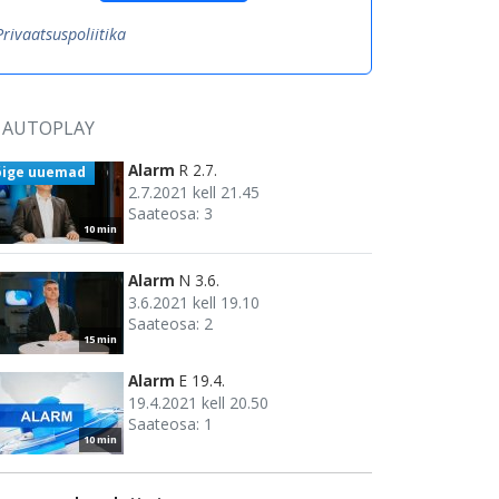
Privaatsuspoliitika
AUTOPLAY
Alarm
R 2.7.
õige uuemad
2.7.2021 kell 21.45
Saateosa: 3
10 min
Alarm
N 3.6.
3.6.2021 kell 19.10
Saateosa: 2
15 min
Alarm
E 19.4.
19.4.2021 kell 20.50
Saateosa: 1
10 min