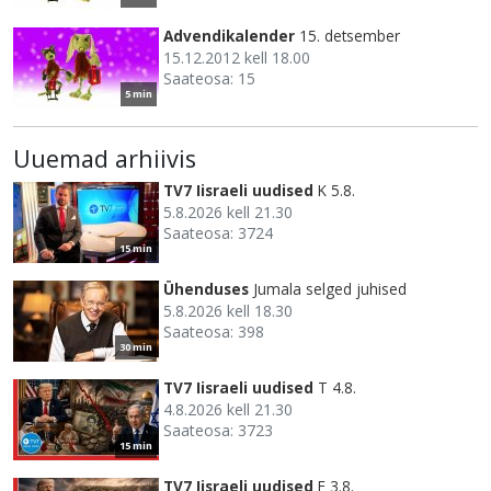
Advendikalender
15. detsember
15.12.2012 kell 18.00
Saateosa: 15
5 min
Uuemad arhiivis
TV7 Iisraeli uudised
K 5.8.
5.8.2026 kell 21.30
Saateosa: 3724
15 min
Ühenduses
Jumala selged juhised
5.8.2026 kell 18.30
Saateosa: 398
30 min
TV7 Iisraeli uudised
T 4.8.
4.8.2026 kell 21.30
Saateosa: 3723
15 min
TV7 Iisraeli uudised
E 3.8.