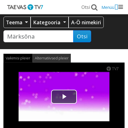
Menüü
Teema
Kategooria
A-Ö nimekiri
Otsi
Vaikimisi pleier
Alternatiivsed pleier
Esita
video