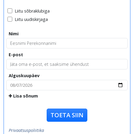
Liitu sõbraklubiga
Liitu uudiskirjaga
Nimi
E-post
Alguskuupäev
Lisa sõnum
TOETA SIIN
Privaatsuspoliitika