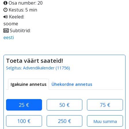
Osa number: 20
Kestus: 5 min
Keeled:
soome
Subtiitrid:
eesti
Toeta väärt saateid!
Selgitus:
Advendikalender
(
11756
)
Igakuine annetus
Ühekordne annetus
25 €
50 €
75 €
100 €
250 €