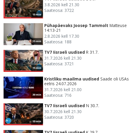
3.8.2026 kell 21.30
Saateosa: 3722
15 min
Pühapäevaks Joosep Tammolt
Matteuse
14:13-21
2.8.2026 kell 17.30
Saateosa: 188
15 min
TV7 Iisraeli uudised
R 31.7.
31.7.2026 kell 21.30
Saateosa: 3721
15 min
Kristliku maailma uudised
Saade oli USAs
eetris 24.07.2026
31.7.2026 kell 21.00
Saateosa: 716
30 min
TV7 Iisraeli uudised
N 30.7.
30.7.2026 kell 21.30
Saateosa: 3720
15 min
TV7 Iisraeli uudised
K 29.7.