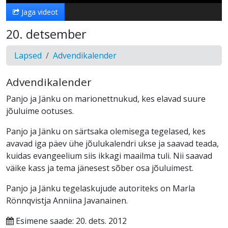
Jaga videot
20. detsember
Lapsed
Advendikalender
Advendikalender
Panjo ja Jänku on marionettnukud, kes elavad suure
jõuluime ootuses.
Panjo ja Jänku on särtsaka olemisega tegelased, kes
avavad iga päev ühe jõulukalendri ukse ja saavad teada,
kuidas evangeelium siis ikkagi maailma tuli. Nii saavad
väike kass ja tema jänesest sõber osa jõuluimest.
Panjo ja Jänku tegelaskujude autoriteks on Marla
Rönnqvistja Anniina Javanainen.
Esimene saade: 20. dets. 2012