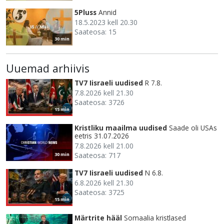
5Pluss
Annid
18.5.2023 kell 20.30
Saateosa: 15
30 min
Uuemad arhiivis
TV7 Iisraeli uudised
R 7.8.
7.8.2026 kell 21.30
Saateosa: 3726
15 min
Kristliku maailma uudised
Saade oli USAs
eetris 31.07.2026
7.8.2026 kell 21.00
Saateosa: 717
30 min
TV7 Iisraeli uudised
N 6.8.
6.8.2026 kell 21.30
Saateosa: 3725
15 min
Märtrite hääl
Somaalia kristlased