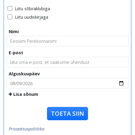
Liitu sõbraklubiga
Liitu uudiskirjaga
Nimi
E-post
Alguskuupäev
Lisa sõnum
TOETA SIIN
Privaatsuspoliitika