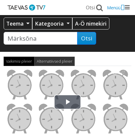
Menüü
Teema
Kategooria
A-Ö nimekiri
Otsi
Vaikimisi pleier
Alternatiivsed pleier
Esita
video