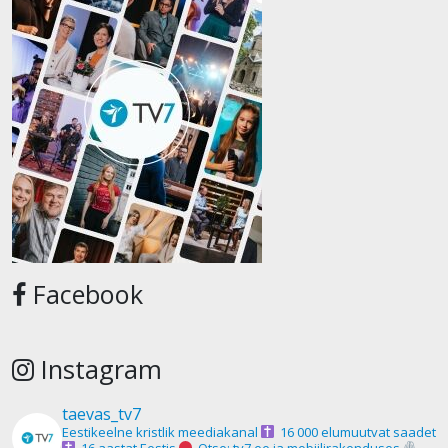
Facebook
Instagram
taevas_tv7
Eestikeelne kristlik meediakanal
16 000 elumuutvat saadet
16 aastat Eestis
Otse: tv7.ee ja mobiilirakenduses