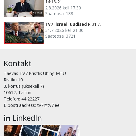
14:13-21
2.8.2026 kell 17.30
Saateosa: 188
15 min
TV7 Iisraeli uudised
R 31.7.
31.7.2026 kell 21.30
Saateosa: 3721
15 min
Kontakt
Taevas TV7 Kristlik Ühing MTÜ
Ristiku 10
3. korrus (uksekell 7)
10612, Tallinn
Telefon: 44 22227
E-posti aadress: tv7@tv7.ee
LinkedIn