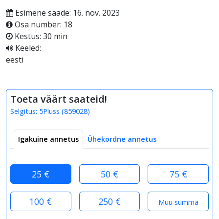
Esimene saade: 16. nov. 2023
Osa number: 18
Kestus: 30 min
Keeled:
eesti
Toeta väärt saateid!
Selgitus:
5Pluss
(
859028
)
Igakuine annetus
Ühekordne annetus
25 €
50 €
75 €
100 €
250 €