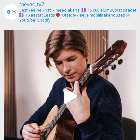
taevas_tv7
Eestikeelne kristlik meediakanal
16 000 elumuutvat saadet
16 aastat Eestis
Otse: tv7.ee ja mobiilirakenduses
Youtube, Spotify