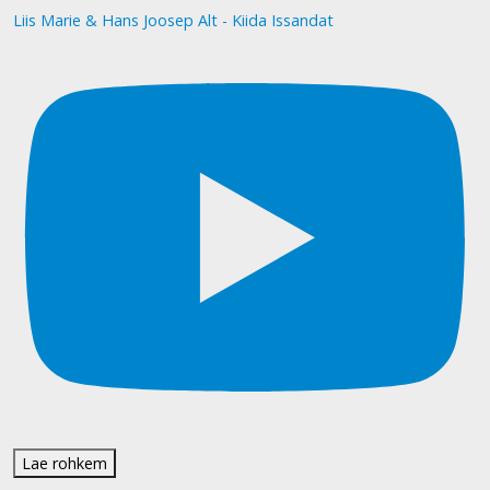
Liis Marie & Hans Joosep Alt - Kiida Issandat
Lae rohkem