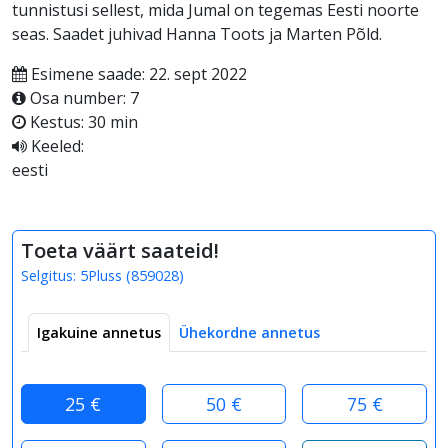
tunnistusi sellest, mida Jumal on tegemas Eesti noorte
seas. Saadet juhivad Hanna Toots ja Marten Põld.
Esimene saade: 22. sept 2022
Osa number: 7
Kestus: 30 min
Keeled:
eesti
Toeta väärt saateid!
Selgitus:
5Pluss
(
859028
)
Igakuine annetus
Ühekordne annetus
25 €
50 €
75 €