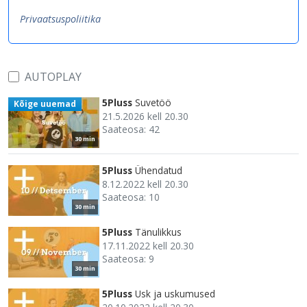
Privaatsuspoliitika
AUTOPLAY
5Pluss
Suvetöö
Kõige uuemad
21.5.2026 kell 20.30
Saateosa: 42
30 min
5Pluss
Ühendatud
8.12.2022 kell 20.30
Saateosa: 10
30 min
5Pluss
Tänulikkus
17.11.2022 kell 20.30
Saateosa: 9
30 min
5Pluss
Usk ja uskumused