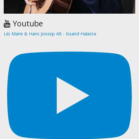
Youtube
Liis Marie & Hans Joosep Alt - Issand Halasta