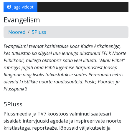
Jaga videot
Evangelism
Noored
5Pluss
Evangelismi teemat käsitletakse koos Kadre Arikaineniga,
kes tutvustab ka sügisel uue lennuga alustanud EELK Noorte
Piiblikooli, millega oktoobris saab veel liituda. "Minu Piibel"
rubriigis jagab oma Piibli lugemise harjumustest Joosep
Ringmäe ning lisaks tutvustatakse saates Pereraadio eetris
olevaid kristlikke noorte raadiosaateid: Pusle, Pöördes ja
Plusspunkt!
5Pluss
Plussmeedia ja TV7 koostöös valminud saatesari
sisaldab intervjuusid ägedate ja inspireerivate noorte
kristlastega, reportaaže, lõbusaid väljakutseid ja