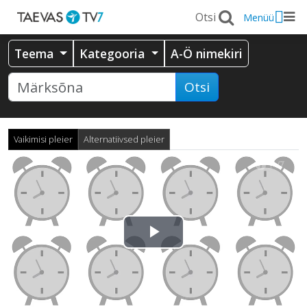
Menüü
Teema
Kategooria
A-Ö nimekiri
Otsi
Vaikimisi pleier
Alternatiivsed pleier
Esita
video