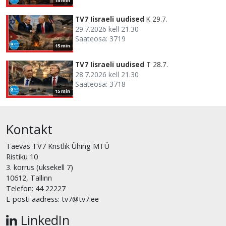
15 min
TV7 Iisraeli uudised
K 29.7.
29.7.2026 kell 21.30
Saateosa: 3719
15 min
TV7 Iisraeli uudised
T 28.7.
28.7.2026 kell 21.30
Saateosa: 3718
15 min
Kontakt
Taevas TV7 Kristlik Ühing MTÜ
Ristiku 10
3. korrus (uksekell 7)
10612, Tallinn
Telefon: 44 22227
E-posti aadress: tv7@tv7.ee
LinkedIn