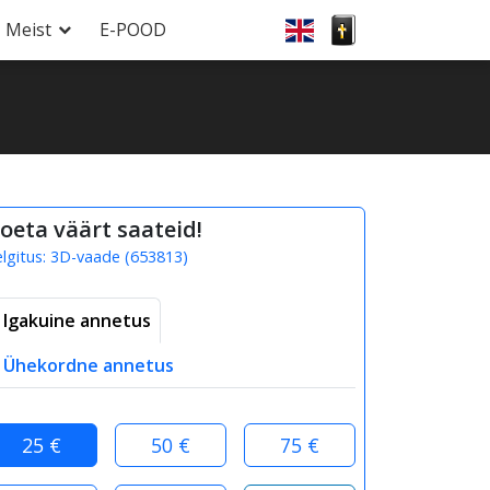
Meist
E-POOD
oeta väärt saateid!
elgitus:
3D-vaade
(
653813
)
Igakuine annetus
Ühekordne annetus
25 €
50 €
75 €