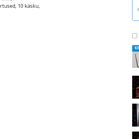
ärtused, 10 käsku,
K