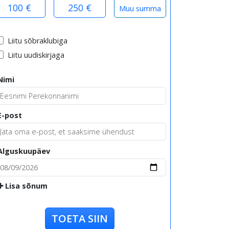
100 €
250 €
Liitu sõbraklubiga
Liitu uudiskirjaga
Nimi
E-post
Alguskuupäev
Lisa sõnum
TOETA SIIN