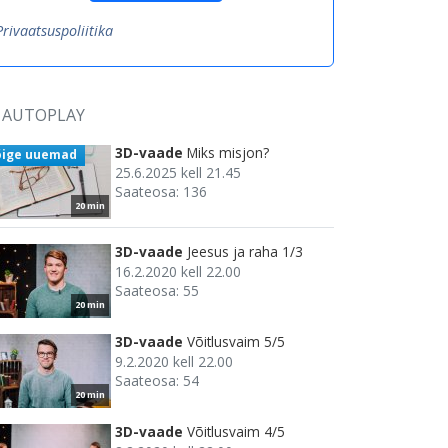
Privaatsuspoliitika
AUTOPLAY
3D-vaade
Miks misjon?
õige uuemad
25.6.2025 kell 21.45
Saateosa: 136
20 min
3D-vaade
Jeesus ja raha 1/3
16.2.2020 kell 22.00
Saateosa: 55
20 min
3D-vaade
Võitlusvaim 5/5
9.2.2020 kell 22.00
Saateosa: 54
20 min
3D-vaade
Võitlusvaim 4/5