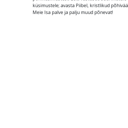
küsimustele; avasta Piibel, kristlikud põhivä
Meie Isa palve ja palju muud põnevat!