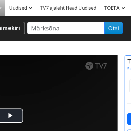
Uudised
TV7 ajaleht Head Uudised
TOETA
nimekiri
Otsi
T
S
Esita