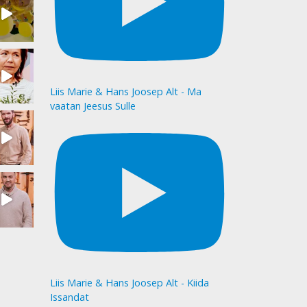
Liis Marie & Hans Joosep Alt - Ma
vaatan Jeesus Sulle
Liis Marie & Hans Joosep Alt - Kiida
Issandat