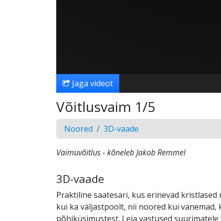
Jaga videot
Võitlusvaim 1/5
Noored
3D-vaade
Vaimuvõitlus - kõneleb Jakob Remmel
3D-vaade
Praktiline saatesari, kus erinevad kristlased
kui ka väljastpoolt, nii noored kui vanemad, 
põhiküsimustest. Leia vastused suurimatele 