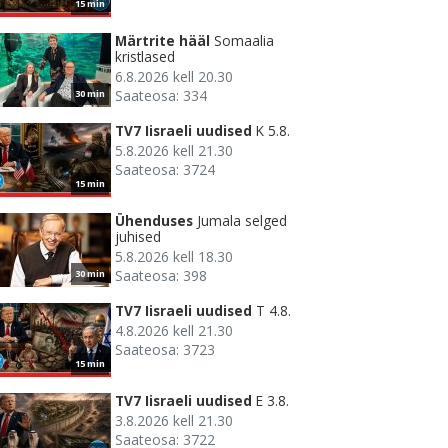
15 min
Märtrite hääl
Somaalia
kristlased
6.8.2026 kell 20.30
Saateosa: 334
30 min
TV7 Iisraeli uudised
K 5.8.
5.8.2026 kell 21.30
Saateosa: 3724
15 min
Ühenduses
Jumala selged
juhised
5.8.2026 kell 18.30
Saateosa: 398
30 min
TV7 Iisraeli uudised
T 4.8.
4.8.2026 kell 21.30
Saateosa: 3723
15 min
TV7 Iisraeli uudised
E 3.8.
3.8.2026 kell 21.30
Saateosa: 3722