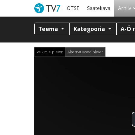
OTSE
Saatekava
Arhiiv
Teema
Kategooria
A-Ö 
Vaikimisi pleier
Alternatiivsed pleier