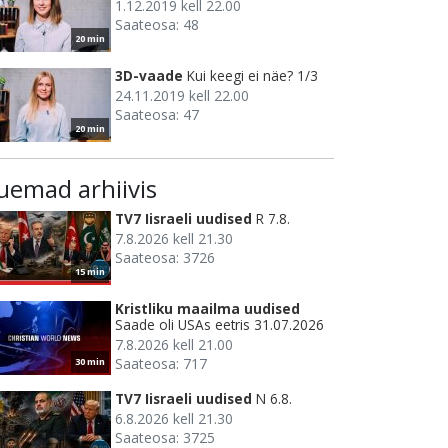
1.12.2019 kell 22.00
Saateosa: 48
20 min
3D-vaade
Kui keegi ei näe? 1/3
24.11.2019 kell 22.00
Saateosa: 47
20 min
uemad arhiivis
TV7 Iisraeli uudised
R 7.8.
7.8.2026 kell 21.30
Saateosa: 3726
15 min
Kristliku maailma uudised
Saade oli USAs eetris 31.07.2026
7.8.2026 kell 21.00
Saateosa: 717
30 min
TV7 Iisraeli uudised
N 6.8.
6.8.2026 kell 21.30
Saateosa: 3725