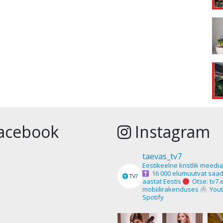
acebook
Instagram
taevas_tv7
Eestikeelne kristlik meedi
16 000 elumuutvat saad
aastat Eestis
Otse: tv7.
mobiilirakenduses
Yout
Spotify