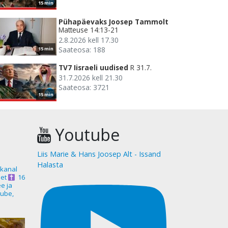
15 min
Pühapäevaks Joosep Tammolt
Matteuse 14:13-21
2.8.2026 kell 17.30
Saateosa: 188
15 min
TV7 Iisraeli uudised
R 31.7.
31.7.2026 kell 21.30
Saateosa: 3721
15 min
Youtube
Liis Marie & Hans Joosep Alt - Issand
Halasta
akanal
et
16
ee ja
ube,