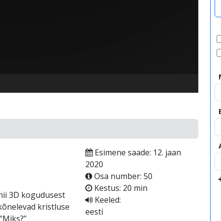
video
Esimene saade: 12. jaan
2020
Osa number: 50
Kestus: 20 min
 nii 3D kogudusest
Keeled:
kõnelevad kristluse
eesti
“Miks?”