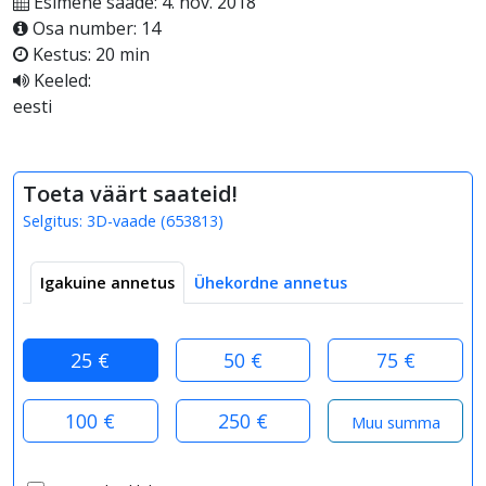
Esimene saade: 4. nov. 2018
Osa number: 14
Kestus: 20 min
Keeled:
eesti
Toeta väärt saateid!
Selgitus:
3D-vaade
(
653813
)
Igakuine annetus
Ühekordne annetus
25 €
50 €
75 €
100 €
250 €