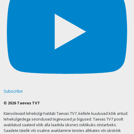
Subscribe
© 2026 Taevas TV7
Käesolevaid lehekülgi haldab Taevas TV7, kellele kuuluvad kõik antud
lehekülgedega seonduvad tegevused ja õigused. Taevas TV7 poolt
avaldatud saateid võib alla laadida üksnes isiklikuks otstarbeks.
Saadete täielik või osaline avaldamine teistes allikates või ükskõik