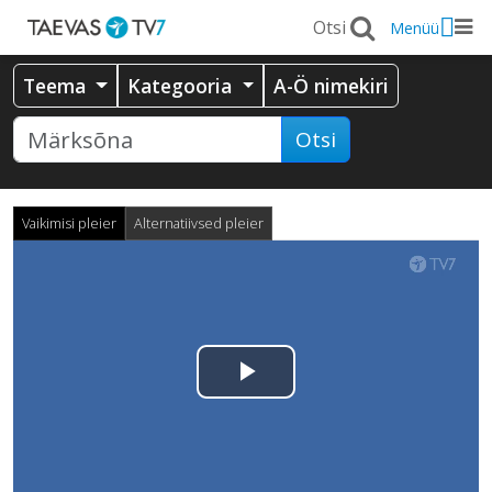
Menüü
Teema
Kategooria
A-Ö nimekiri
Otsi
Vaikimisi pleier
Alternatiivsed pleier
Esita
video