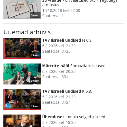
3D-vaade
Põhiväärtused 3/5 - Tegudega
armastus
14.10.2018 kell 22.00
Saateosa: 11
30 min
Uuemad arhiivis
TV7 Iisraeli uudised
N 6.8.
6.8.2026 kell 21.30
Saateosa: 3725
15 min
Märtrite hääl
Somaalia kristlased
6.8.2026 kell 20.30
Saateosa: 334
30 min
TV7 Iisraeli uudised
K 5.8.
5.8.2026 kell 21.30
Saateosa: 3724
15 min
Ühenduses
Jumala selged juhised
5.8.2026 kell 18.30