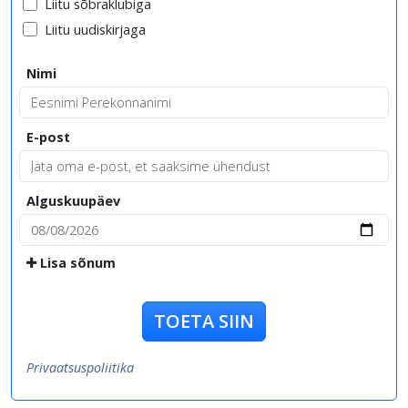
Liitu sõbraklubiga
Liitu uudiskirjaga
Nimi
E-post
Alguskuupäev
Lisa sõnum
TOETA SIIN
Privaatsuspoliitika