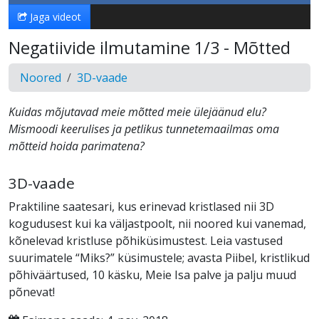
Jaga videot
Negatiivide ilmutamine 1/3 - Mõtted
Noored
3D-vaade
Kuidas mõjutavad meie mõtted meie ülejäänud elu?
Mismoodi keerulises ja petlikus tunnetemaailmas oma
mõtteid hoida parimatena?
3D-vaade
Praktiline saatesari, kus erinevad kristlased nii 3D
kogudusest kui ka väljastpoolt, nii noored kui vanemad,
kõnelevad kristluse põhiküsimustest. Leia vastused
suurimatele “Miks?” küsimustele; avasta Piibel, kristlikud
põhiväärtused, 10 käsku, Meie Isa palve ja palju muud
põnevat!