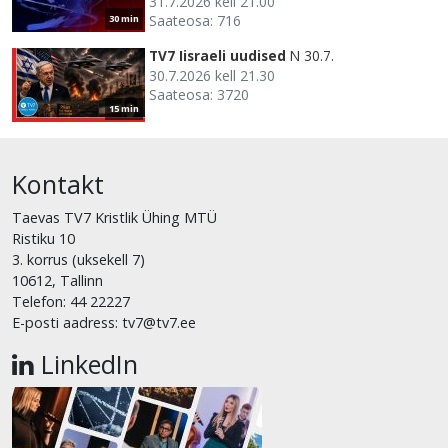
31.7.2026 kell 21.00
Saateosa: 716
30 min
TV7 Iisraeli uudised
N 30.7.
30.7.2026 kell 21.30
Saateosa: 3720
15 min
Kontakt
Taevas TV7 Kristlik Ühing MTÜ
Ristiku 10
3. korrus (uksekell 7)
10612, Tallinn
Telefon: 44 22227
E-posti aadress: tv7@tv7.ee
LinkedIn