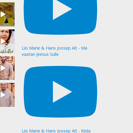
Liis Marie & Hans Joosep Alt - Ma
vaatan Jeesus Sulle
Liis Marie & Hans Joosep Alt - Kiida