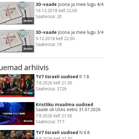
3D-vaade
Joona ja meie lugu 4/4
16.12.2018 kell 22.00
Saateosa: 20
20 min
3D-vaade
Joona ja meie lugu 3/4
9.12.2018 kell 22.00
Saateosa: 19
20 min
uemad arhiivis
TV7 Iisraeli uudised
R 7.8.
7.8.2026 kell 21.30
Saateosa: 3726
15 min
Kristliku maailma uudised
Saade oli USAs eetris 31.07.2026
7.8.2026 kell 21.00
Saateosa: 717
30 min
TV7 Iisraeli uudised
N 6.8.
6.8.2026 kell 21.30