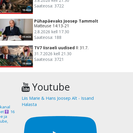
3.8.2026 kell 21.30
Saateosa: 3722
15 min
Pühapäevaks Joosep Tammolt
Matteuse 14:13-21
2.8.2026 kell 17.30
Saateosa: 188
15 min
TV7 Iisraeli uudised
R 31.7.
31.7.2026 kell 21.30
Saateosa: 3721
15 min
Youtube
Liis Marie & Hans Joosep Alt - Issand
Halasta
akanal
et
16
ee ja
ube,