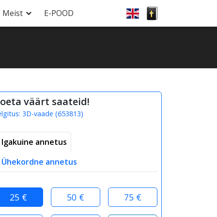
Meist
E-POOD
oeta väärt saateid!
elgitus:
3D-vaade
(
653813
)
Igakuine annetus
Ühekordne annetus
25 €
50 €
75 €