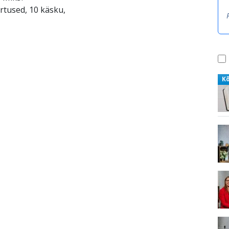
ärtused, 10 käsku,
K