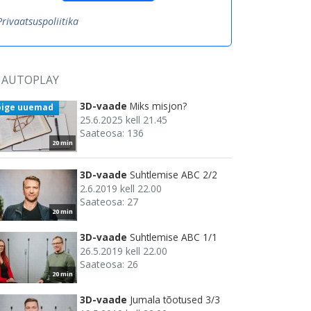
Privaatsuspoliitika
AUTOPLAY
3D-vaade
Miks misjon?
õige uuemad
25.6.2025 kell 21.45
Saateosa: 136
20 min
3D-vaade
Suhtlemise ABC 2/2
2.6.2019 kell 22.00
Saateosa: 27
20 min
3D-vaade
Suhtlemise ABC 1/1
26.5.2019 kell 22.00
Saateosa: 26
20 min
3D-vaade
Jumala tõotused 3/3