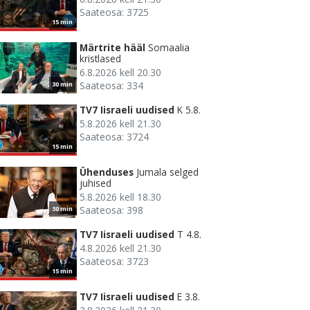
Saateosa: 3725
15 min
Märtrite hääl
Somaalia
kristlased
6.8.2026 kell 20.30
Saateosa: 334
30 min
TV7 Iisraeli uudised
K 5.8.
5.8.2026 kell 21.30
Saateosa: 3724
15 min
Ühenduses
Jumala selged
juhised
5.8.2026 kell 18.30
Saateosa: 398
30 min
TV7 Iisraeli uudised
T 4.8.
4.8.2026 kell 21.30
Saateosa: 3723
15 min
TV7 Iisraeli uudised
E 3.8.