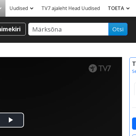
Uudised
TV7 ajaleht Head Uudised
TOETA
nimekiri
Otsi
T
S
Esita