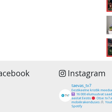
acebook
Instagram
taevas_tv7
Eestikeelne kristlik meedi
16 000 elumuutvat saad
aastat Eestis
Otse: tv7.
mobiilirakenduses
Yout
Spotify