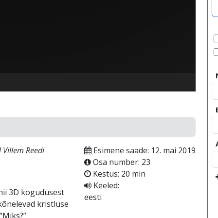
video
l Villem Reedi
Esimene saade: 12. mai 2019
Osa number: 23
Kestus: 20 min
Keeled:
 nii 3D kogudusest
eesti
kõnelevad kristluse
“Miks?”