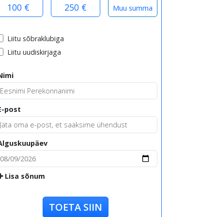
100 €
250 €
Liitu sõbraklubiga
Liitu uudiskirjaga
Nimi
E-post
Alguskuupäev
Lisa sõnum
TOETA SIIN