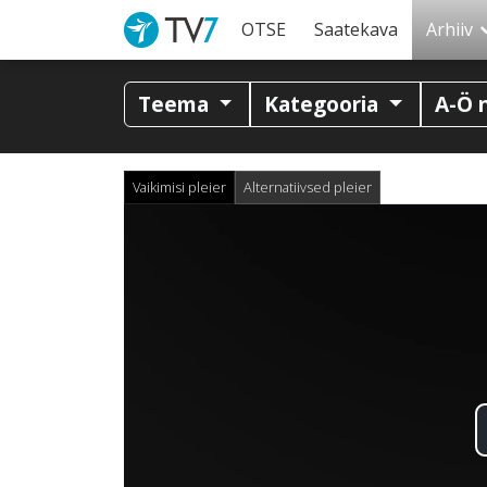
OTSE
Saatekava
Arhiiv
Teema
Kategooria
A-Ö 
Vaikimisi pleier
Alternatiivsed pleier