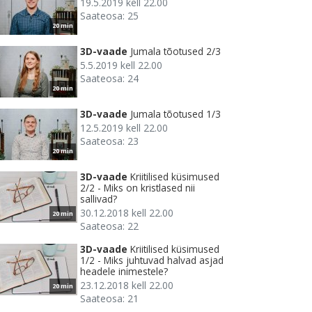
19.5.2019 kell 22.00
Saateosa: 25
20 min
3D-vaade
Jumala tõotused 2/3
5.5.2019 kell 22.00
Saateosa: 24
20 min
3D-vaade
Jumala tõotused 1/3
12.5.2019 kell 22.00
Saateosa: 23
20 min
3D-vaade
Kriitilised küsimused
2/2 - Miks on kristlased nii
sallivad?
30.12.2018 kell 22.00
20 min
Saateosa: 22
3D-vaade
Kriitilised küsimused
1/2 - Miks juhtuvad halvad asjad
headele inimestele?
23.12.2018 kell 22.00
20 min
Saateosa: 21