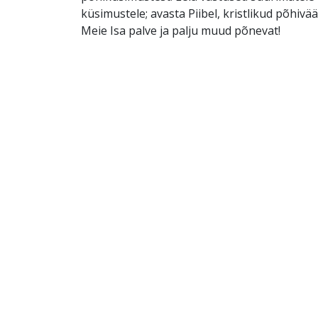
küsimustele; avasta Piibel, kristlikud põhivä
Meie Isa palve ja palju muud põnevat!