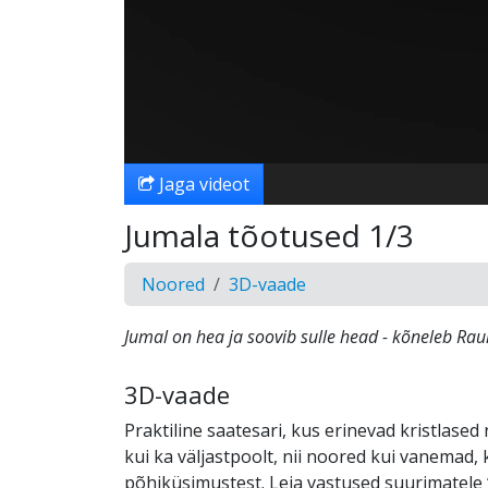
Jaga videot
Jumala tõotused 1/3
Noored
3D-vaade
Jumal on hea ja soovib sulle head - kõneleb Rau
3D-vaade
Praktiline saatesari, kus erinevad kristlased
kui ka väljastpoolt, nii noored kui vanemad, 
põhiküsimustest. Leia vastused suurimatele 