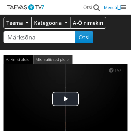
Menüü
Teema
Kategooria
A-Ö nimekiri
Otsi
Vaikimisi pleier
Alternatiivsed pleier
Esita
video