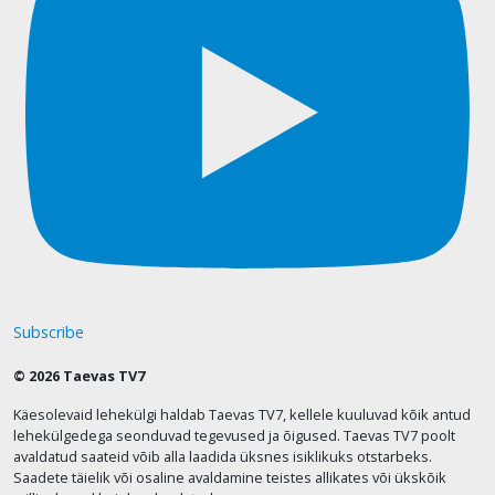
Subscribe
© 2026 Taevas TV7
Käesolevaid lehekülgi haldab Taevas TV7, kellele kuuluvad kõik antud
lehekülgedega seonduvad tegevused ja õigused. Taevas TV7 poolt
avaldatud saateid võib alla laadida üksnes isiklikuks otstarbeks.
Saadete täielik või osaline avaldamine teistes allikates või ükskõik