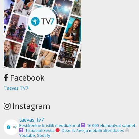
Facebook
Taevas TV7
Instagram
taevas_tv7
Eestikeelne kristlik meediakanal
16 000 elumuutvat saadet
16 aastat Eestis
Otse: tv7.ee ja mobiilirakenduses
Youtube, Spotify