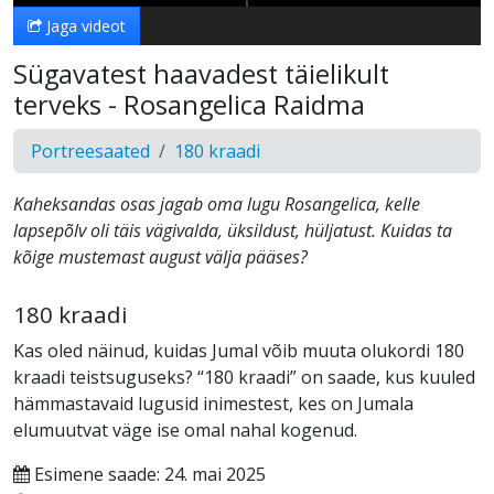
Jaga videot
Sügavatest haavadest täielikult
terveks - Rosangelica Raidma
Portreesaated
180 kraadi
Kaheksandas osas jagab oma lugu Rosangelica, kelle
lapsepõlv oli täis vägivalda, üksildust, hüljatust. Kuidas ta
kõige mustemast august välja pääses?
180 kraadi
Kas oled näinud, kuidas Jumal võib muuta olukordi 180
kraadi teistsuguseks? “180 kraadi” on saade, kus kuuled
hämmastavaid lugusid inimestest, kes on Jumala
elumuutvat väge ise omal nahal kogenud.
Esimene saade: 24. mai 2025