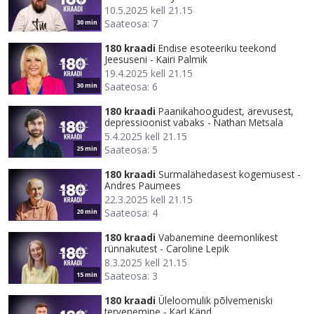
10.5.2025 kell 21.15
Saateosa: 7
30 min
180 kraadi
Endise esoteeriku teekond
Jeesuseni - Kairi Palmik
19.4.2025 kell 21.15
Saateosa: 6
30 min
180 kraadi
Paanikahoogudest, ärevusest,
depressioonist vabaks - Nathan Metsala
5.4.2025 kell 21.15
Saateosa: 5
25 min
180 kraadi
Surmalähedasest kogemusest -
Andres Paumees
22.3.2025 kell 21.15
Saateosa: 4
20 min
180 kraadi
Vabanemine deemonlikest
rünnakutest - Caroline Lepik
8.3.2025 kell 21.15
Saateosa: 3
15 min
180 kraadi
Üleloomulik põlvemeniski
tervenemine - Karl Känd