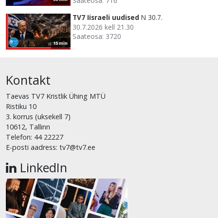
Saateosa: 716
TV7 Iisraeli uudised
N 30.7.
30.7.2026 kell 21.30
Saateosa: 3720
15 min
Kontakt
Taevas TV7 Kristlik Ühing MTÜ
Ristiku 10
3. korrus (uksekell 7)
10612, Tallinn
Telefon: 44 22227
E-posti aadress: tv7@tv7.ee
LinkedIn