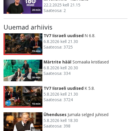
22.2.2025 kell 21.15
Saateosa: 2
20 min
Uuemad arhiivis
TV7 Iisraeli uudised
N 6.8.
6.8.2026 kell 21.30
Saateosa: 3725
15 min
Märtrite hääl
Somaalia kristlased
6.8.2026 kell 20.30
Saateosa: 334
30 min
TV7 Iisraeli uudised
K 5.8.
5.8.2026 kell 21.30
Saateosa: 3724
15 min
Ühenduses
Jumala selged juhised
5.8.2026 kell 18.30
Saateosa: 398
30 min