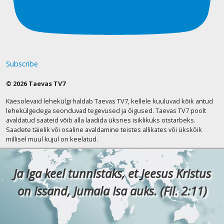
Subscribe
© 2026 Taevas TV7
Käesolevaid lehekülgi haldab Taevas TV7, kellele kuuluvad kõik antud
lehekülgedega seonduvad tegevused ja õigused. Taevas TV7 poolt
avaldatud saateid võib alla laadida üksnes isiklikuks otstarbeks.
Saadete täielik või osaline avaldamine teistes allikates või ükskõik
millisel muul kujul on keelatud.
Ja iga keel tunnistaks, et Jeesus Kristus
on Issand, Jumala Isa auks. (Fil. 2:11)