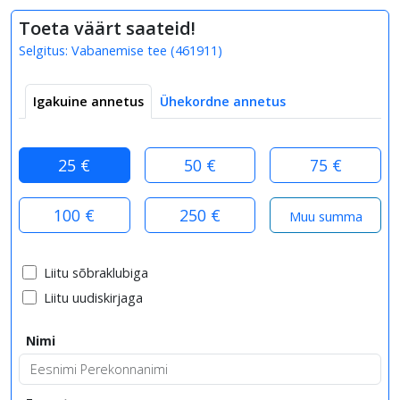
Toeta väärt saateid!
Selgitus:
Vabanemise tee
(
461911
)
Igakuine annetus
Ühekordne annetus
25 €
50 €
75 €
100 €
250 €
Liitu sõbraklubiga
Liitu uudiskirjaga
Nimi