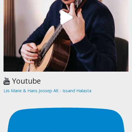
Youtube
Liis Marie & Hans Joosep Alt - Issand Halasta