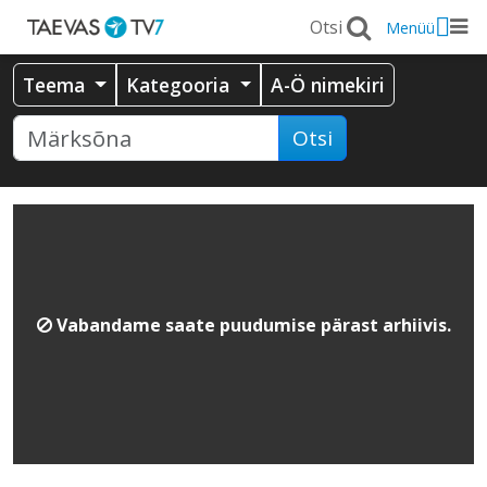
Menüü
Teema
Kategooria
A-Ö nimekiri
Otsi
Vabandame saate puudumise pärast arhiivis.