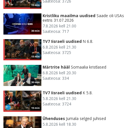
Saateosa: 3726
15 min
Kristliku maailma uudised
Saade oli USAs
eetris 31.07.2026
7.8.2026 kell 21.00
Saateosa: 717
30 min
TV7 Iisraeli uudised
N 6.8.
6.8.2026 kell 21.30
Saateosa: 3725
15 min
Märtrite hääl
Somaalia kristlased
6.8.2026 kell 20.30
Saateosa: 334
30 min
TV7 Iisraeli uudised
K 5.8.
5.8.2026 kell 21.30
Saateosa: 3724
15 min
Ühenduses
Jumala selged juhised
5.8.2026 kell 18.30