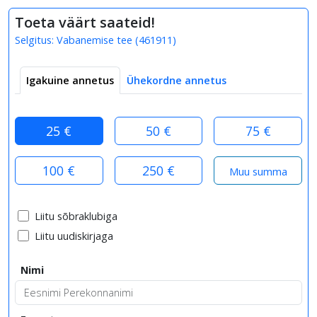
Toeta väärt saateid!
Selgitus:
Vabanemise tee
(
461911
)
Igakuine annetus
Ühekordne annetus
25 €
50 €
75 €
100 €
250 €
Liitu sõbraklubiga
Liitu uudiskirjaga
Nimi