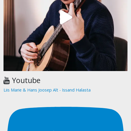
Youtube
Liis Marie & Hans Joosep Alt - Issand Halasta