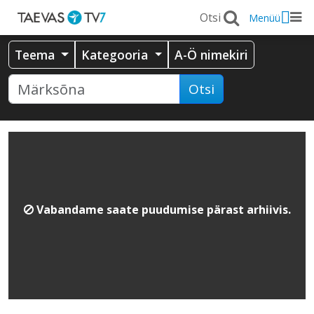
Menüü
Teema
Kategooria
A-Ö nimekiri
Otsi
Vabandame saate puudumise pärast arhiivis.