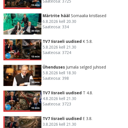
Saateosa: 3725
15 min
Märtrite hääl
Somaalia kristlased
6.8.2026 kell 20.30
Saateosa: 334
30 min
TV7 Iisraeli uudised
K 5.8.
5.8.2026 kell 21.30
Saateosa: 3724
15 min
Ühenduses
Jumala selged juhised
5.8.2026 kell 18.30
Saateosa: 398
30 min
TV7 Iisraeli uudised
T 4.8.
4.8.2026 kell 21.30
Saateosa: 3723
15 min
TV7 Iisraeli uudised
E 3.8.
3.8.2026 kell 21.30