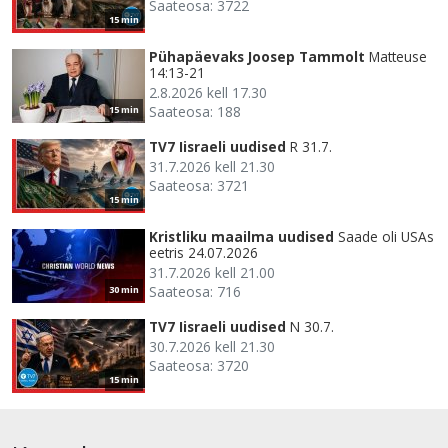
Saateosa: 3722
15 min
Pühapäevaks Joosep Tammolt
Matteuse
14:13-21
2.8.2026 kell 17.30
Saateosa: 188
15 min
TV7 Iisraeli uudised
R 31.7.
31.7.2026 kell 21.30
Saateosa: 3721
15 min
Kristliku maailma uudised
Saade oli USAs
eetris 24.07.2026
31.7.2026 kell 21.00
Saateosa: 716
30 min
TV7 Iisraeli uudised
N 30.7.
30.7.2026 kell 21.30
Saateosa: 3720
15 min