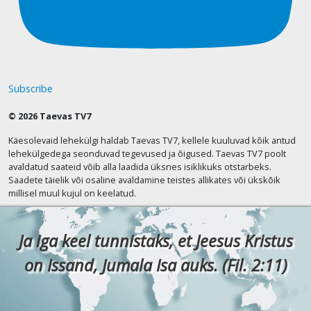
Subscribe
© 2026 Taevas TV7
Käesolevaid lehekülgi haldab Taevas TV7, kellele kuuluvad kõik antud
lehekülgedega seonduvad tegevused ja õigused. Taevas TV7 poolt
avaldatud saateid võib alla laadida üksnes isiklikuks otstarbeks.
Saadete täielik või osaline avaldamine teistes allikates või ükskõik
millisel muul kujul on keelatud.
Ja iga keel tunnistaks, et Jeesus Kristus
on Issand, Jumala Isa auks. (Fil. 2:11)