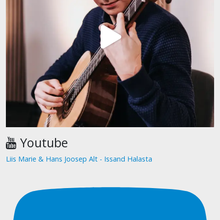
Youtube
Liis Marie & Hans Joosep Alt - Issand Halasta