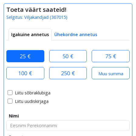
Toeta väärt saateid!
Selgitus:
Viljakandjad
(
367015
)
Igakuine annetus
Ühekordne annetus
25 €
50 €
75 €
100 €
250 €
Liitu sõbraklubiga
Liitu uudiskirjaga
Nimi