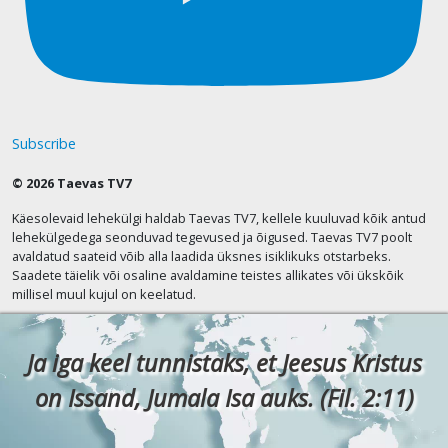
Subscribe
© 2026 Taevas TV7
Käesolevaid lehekülgi haldab Taevas TV7, kellele kuuluvad kõik antud
lehekülgedega seonduvad tegevused ja õigused. Taevas TV7 poolt
avaldatud saateid võib alla laadida üksnes isiklikuks otstarbeks.
Saadete täielik või osaline avaldamine teistes allikates või ükskõik
millisel muul kujul on keelatud.
Ja iga keel tunnistaks, et Jeesus Kristus
on Issand, Jumala Isa auks. (Fil. 2:11)