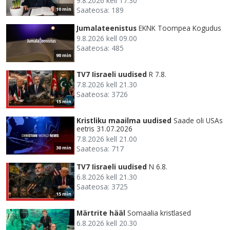
9.8.2026 kell 17.30
Saateosa: 189
10 min
Jumalateenistus
EKNK Toompea Kogudus
9.8.2026 kell 09.00
Saateosa: 485
90 min
TV7 Iisraeli uudised
R 7.8.
7.8.2026 kell 21.30
Saateosa: 3726
15 min
Kristliku maailma uudised
Saade oli USAs
eetris 31.07.2026
7.8.2026 kell 21.00
Saateosa: 717
30 min
TV7 Iisraeli uudised
N 6.8.
6.8.2026 kell 21.30
Saateosa: 3725
15 min
Märtrite hääl
Somaalia kristlased
6.8.2026 kell 20.30