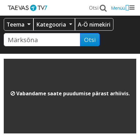
Menüü
Teema
Kategooria
A-Ö nimekiri
Otsi
Vabandame saate puudumise pärast arhiivis.