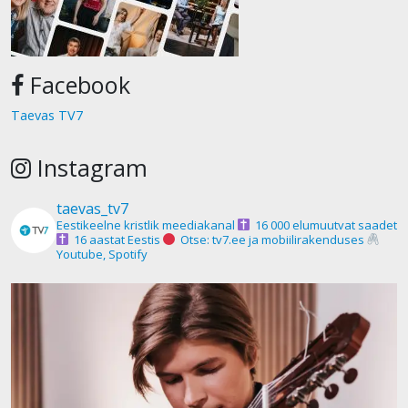
Facebook
Taevas TV7
Instagram
taevas_tv7
Eestikeelne kristlik meediakanal
16 000 elumuutvat saadet
16 aastat Eestis
Otse: tv7.ee ja mobiilirakenduses
Youtube, Spotify