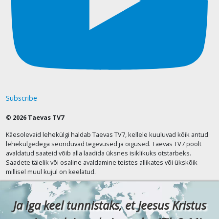
Subscribe
© 2026 Taevas TV7
Käesolevaid lehekülgi haldab Taevas TV7, kellele kuuluvad kõik antud
lehekülgedega seonduvad tegevused ja õigused. Taevas TV7 poolt
avaldatud saateid võib alla laadida üksnes isiklikuks otstarbeks.
Saadete täielik või osaline avaldamine teistes allikates või ükskõik
millisel muul kujul on keelatud.
Ja iga keel tunnistaks, et Jeesus Kristus