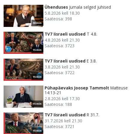
Ühenduses
Jumala selged juhised
5.8.2026 kell 18.30
Saateosa: 398
30 min
TV7 Iisraeli uudised
T 4.8.
4.8.2026 kell 21.30
Saateosa: 3723
15 min
TV7 Iisraeli uudised
E 3.8.
3.8.2026 kell 21.30
Saateosa: 3722
15 min
Pühapäevaks Joosep Tammolt
Matteuse
14:13-21
2.8.2026 kell 17.30
Saateosa: 188
15 min
TV7 Iisraeli uudised
R 31.7.
31.7.2026 kell 21.30
Saateosa: 3721
15 min