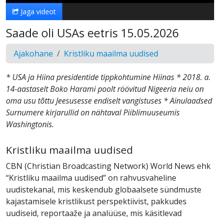
Jaga videot
Saade oli USAs eetris 15.05.2026
Ajakohane
Kristliku maailma uudised
* USA ja Hiina presidentide tippkohtumine Hiinas * 2018. a.
14-aastaselt Boko Harami poolt röövitud Nigeeria neiu on
oma usu tõttu Jeesusesse endiselt vangistuses * Ainulaadsed
Surnumere kirjarullid on nähtaval Piiblimuuseumis
Washingtonis.
Kristliku maailma uudised
CBN (Christian Broadcasting Network) World News ehk
“Kristliku maailma uudised” on rahvusvaheline
uudistekanal, mis keskendub globaalsete sündmuste
kajastamisele kristlikust perspektiivist, pakkudes
uudiseid, reportaaže ja analüüse, mis käsitlevad