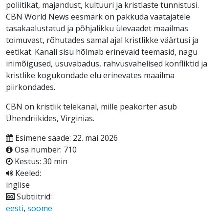
poliitikat, majandust, kultuuri ja kristlaste tunnistusi.
CBN World News eesmärk on pakkuda vaatajatele
tasakaalustatud ja põhjalikku ülevaadet maailmas
toimuvast, rõhutades samal ajal kristlikke väärtusi ja
eetikat. Kanali sisu hõlmab erinevaid teemasid, nagu
inimõigused, usuvabadus, rahvusvahelised konfliktid ja
kristlike kogukondade elu erinevates maailma
piirkondades.
CBN on kristlik telekanal, mille peakorter asub
Ühendriikides, Virginias.
Esimene saade: 22. mai 2026
Osa number: 710
Kestus: 30 min
Keeled:
inglise
Subtiitrid:
eesti
,
soome