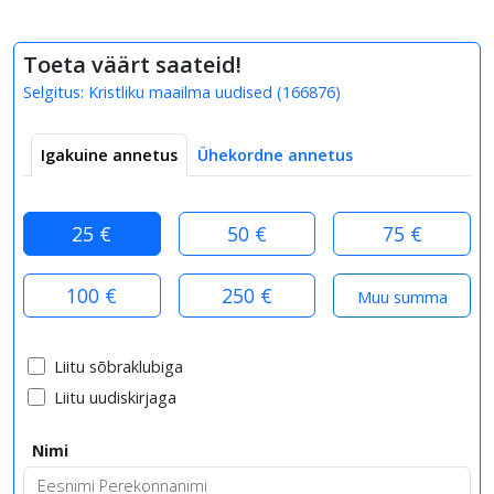
Toeta väärt saateid!
Selgitus:
Kristliku maailma uudised
(
166876
)
Igakuine annetus
Ühekordne annetus
25 €
50 €
75 €
100 €
250 €
Liitu sõbraklubiga
Liitu uudiskirjaga
Nimi