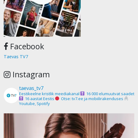
Facebook
Taevas TV7
Instagram
taevas_tv7
Eestikeelne kristlik meediakanal
16 000 elumuutvat saadet
16 aastat Eestis
Otse: tv7.ee ja mobiilirakenduses
Youtube, Spotify