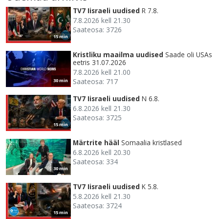
TV7 Iisraeli uudised
R 7.8.
7.8.2026 kell 21.30
Saateosa: 3726
15 min
Kristliku maailma uudised
Saade oli USAs
eetris 31.07.2026
7.8.2026 kell 21.00
Saateosa: 717
30 min
TV7 Iisraeli uudised
N 6.8.
6.8.2026 kell 21.30
Saateosa: 3725
15 min
Märtrite hääl
Somaalia kristlased
6.8.2026 kell 20.30
Saateosa: 334
30 min
TV7 Iisraeli uudised
K 5.8.
5.8.2026 kell 21.30
Saateosa: 3724
15 min