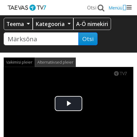
Menüü
Teema
Kategooria
A-Ö nimekiri
Otsi
Vaikimisi pleier
Alternatiivsed pleier
Esita
video