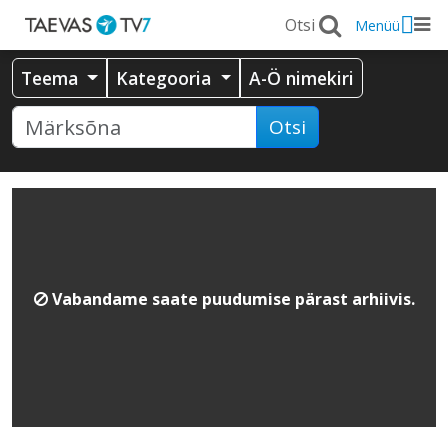
Menüü
Teema
Kategooria
A-Ö nimekiri
Otsi
Vabandame saate puudumise pärast arhiivis.