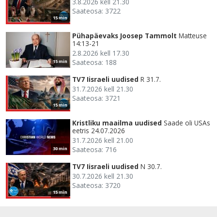
3.8.2026 kell 21.30
Saateosa: 3722
15 min
Pühapäevaks Joosep Tammolt
Matteuse
14:13-21
2.8.2026 kell 17.30
Saateosa: 188
15 min
TV7 Iisraeli uudised
R 31.7.
31.7.2026 kell 21.30
Saateosa: 3721
15 min
Kristliku maailma uudised
Saade oli USAs
eetris 24.07.2026
31.7.2026 kell 21.00
Saateosa: 716
30 min
TV7 Iisraeli uudised
N 30.7.
30.7.2026 kell 21.30
Saateosa: 3720
15 min