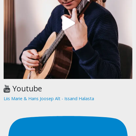
Youtube
Liis Marie & Hans Joosep Alt - Issand Halasta