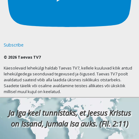
Subscribe
© 2026 Taevas TV7
Käesolevaid lehekülgi haldab Taevas TV7, kellele kuuluvad kõik antud
lehekülgedega seonduvad tegevused ja õigused. Taevas TV7 poolt
avaldatud saateid võib alla laadida üksnes isiklikuks otstarbeks.
Saadete täielik või osaline avaldamine teistes allikates või ükskõik
millisel muul kujul on keelatud.
Ja iga keel tunnistaks, et Jeesus Kristus
on Issand, Jumala Isa auks. (Fil. 2:11)