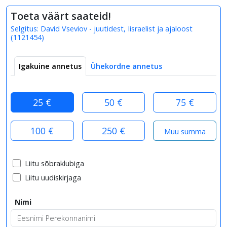
Toeta väärt saateid!
Selgitus:
David Vseviov - juutidest, Iisraelist ja ajaloost
(
1121454
)
Igakuine annetus
Ühekordne annetus
25 €
50 €
75 €
100 €
250 €
Liitu sõbraklubiga
Liitu uudiskirjaga
Nimi