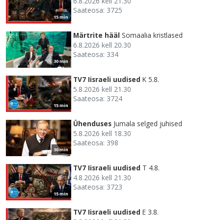
6.8.2026 kell 21.30
Saateosa: 3725
15 min
Märtrite hääl
Somaalia kristlased
6.8.2026 kell 20.30
Saateosa: 334
30 min
TV7 Iisraeli uudised
K 5.8.
5.8.2026 kell 21.30
Saateosa: 3724
15 min
Ühenduses
Jumala selged juhised
5.8.2026 kell 18.30
Saateosa: 398
30 min
TV7 Iisraeli uudised
T 4.8.
4.8.2026 kell 21.30
Saateosa: 3723
15 min
TV7 Iisraeli uudised
E 3.8.