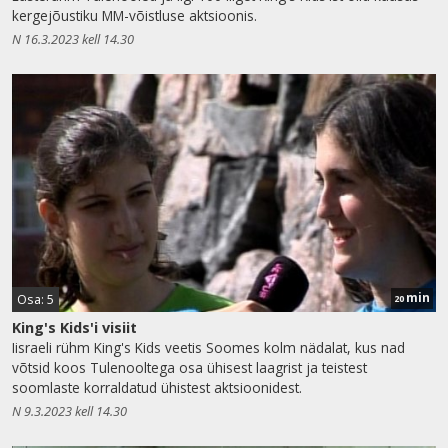
kergejõustiku MM-võistluse aktsioonis.
N 16.3.2023 kell 14.30
min
Osa: 5
20
King's Kids'i visiit
Iisraeli rühm King's Kids veetis Soomes kolm nädalat, kus nad
võtsid koos Tulenooltega osa ühisest laagrist ja teistest
soomlaste korraldatud ühistest aktsioonidest.
N 9.3.2023 kell 14.30