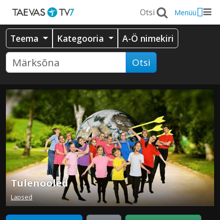
Menüü
Teema
Kategooria
A-Ö nimekiri
Otsi
Tulenooled
Lapsed