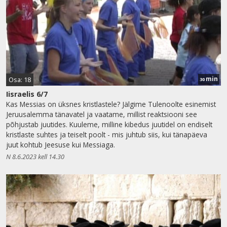
min
Osa: 18
30
Iisraelis 6/7
Kas Messias on üksnes kristlastele? Jälgime Tulenoolte esinemist
Jeruusalemma tänavatel ja vaatame, millist reaktsiooni see
põhjustab juutides. Kuuleme, milline kibedus juutidel on endiselt
kristlaste suhtes ja teiselt poolt - mis juhtub siis, kui tänapäeva
juut kohtub Jeesuse kui Messiaga.
N 8.6.2023 kell 14.30