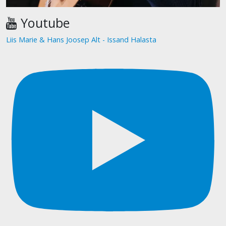
Youtube
Liis Marie & Hans Joosep Alt - Issand Halasta