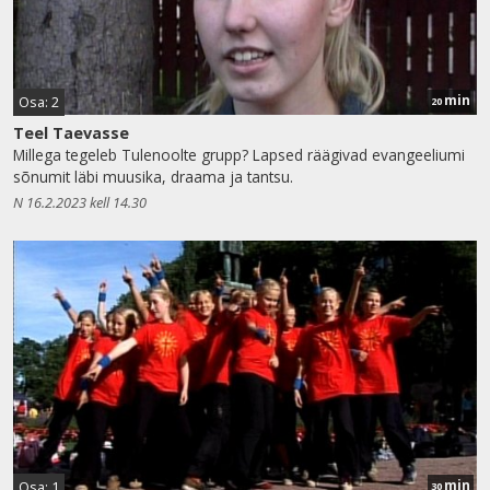
min
Osa: 2
20
Teel Taevasse
Millega tegeleb Tulenoolte grupp? Lapsed räägivad evangeeliumi
sõnumit läbi muusika, draama ja tantsu.
N 16.2.2023 kell 14.30
min
Osa: 1
30