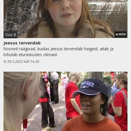
min
Osa: 8
30
Jeesus tervendab
Noored räägivad, kuidas Jeesus tervendab haigeid, aitab ja
lohutab eluraskustes olevaid.
N 30.3.2023 kell 14.30