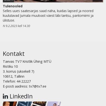
Tulenooled
Selles uues saatesarjas saad näha, kuidas lapsed ja noored
kuulutavad Jumala muutvast väest läbi tantsu, pantomiimi ja
ülistuse.
N 9.2.2023 kell 14.30
Kontakt
Taevas TV7 Kristlik Ühing MTÜ
Ristiku 10
3. korrus (uksekell 7)
10612, Tallinn
Telefon: 44 22227
E-posti aadress: tv7@tv7.ee
LinkedIn