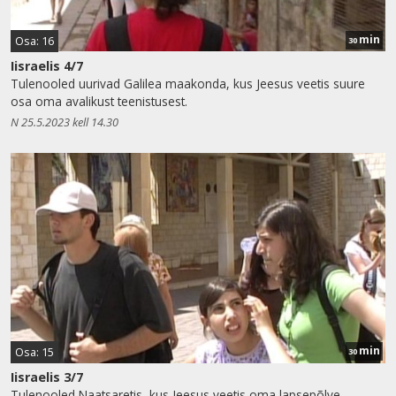
min
Osa: 16
30
Iisraelis 4/7
Tulenooled uurivad Galilea maakonda, kus Jeesus veetis suure
osa oma avalikust teenistusest.
N 25.5.2023 kell 14.30
min
Osa: 15
30
Iisraelis 3/7
Tulenooled Naatsaretis, kus Jeesus veetis oma lapsepõlve.