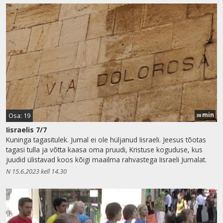
min
Osa: 19
30
Iisraelis 7/7
Kuninga tagasitulek. Jumal ei ole hüljanud Iisraeli. Jeesus tõotas
tagasi tulla ja võtta kaasa oma pruudi, Kristuse koguduse, kus
juudid ülistavad koos kõigi maailma rahvastega Iisraeli Jumalat.
N 15.6.2023 kell 14.30