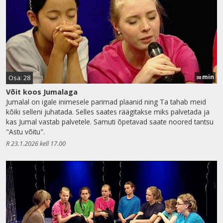
min
Osa: 28
30
Võit koos Jumalaga
Jumalal on igale inimesele parimad plaanid ning Ta tahab meid
kõiki selleni juhatada. Selles saates räägitakse miks palvetada ja
kas Jumal vastab palvetele. Samuti õpetavad saate noored tantsu
"Astu võitu".
R 23.1.2026 kell 17.00