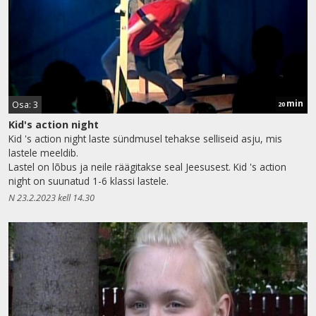
min
Osa: 3
20
Kid's action night
Kid 's action night laste sündmusel tehakse selliseid asju, mis
lastele meeldib.
Lastel on lõbus ja neile räägitakse seal Jeesusest. Kid 's action
night on suunatud 1-6 klassi lastele.
N 23.2.2023 kell 14.30