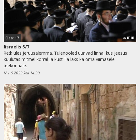
min
Osa: 17
30
Iisraelis 5/7
Retk üles Jeruusalemma. Tulenooled uurivad linna, kus Jeesus
kuulutas mitmel korral ja kust Ta läks ka oma viimasele
teekonnale.
N 1.6.2023 kell 14.30