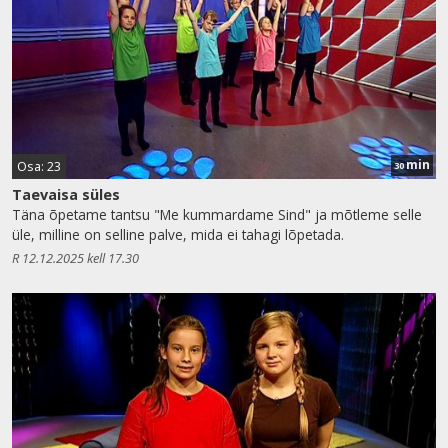
min
Osa: 23
30
Taevaisa süles
Täna õpetame tantsu "Me kummardame Sind" ja mõtleme selle
üle, milline on selline palve, mida ei tahagi lõpetada.
R 12.12.2025 kell 17.30