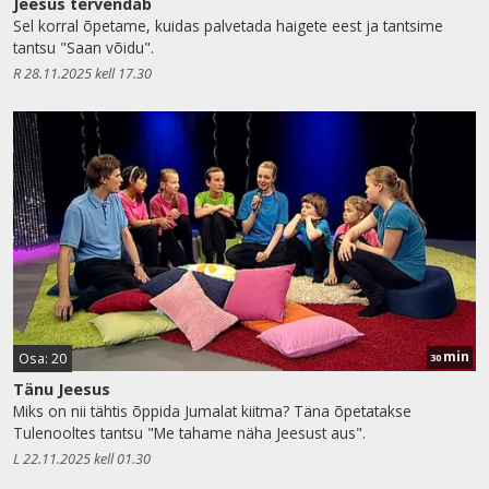
Jeesus tervendab
Sel korral õpetame, kuidas palvetada haigete eest ja tantsime
tantsu "Saan võidu".
R 28.11.2025 kell 17.30
min
Osa: 20
30
Tänu Jeesus
Miks on nii tähtis õppida Jumalat kiitma? Täna õpetatakse
Tulenooltes tantsu "Me tahame näha Jeesust aus".
L 22.11.2025 kell 01.30