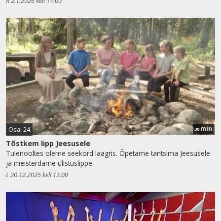
R 2.1.2026 kell 17.00
min
Osa: 24
30
Tõstkem lipp Jeesusele
Tulenooltes oleme seekord laagris. Õpetame tantsima Jeesusele
ja meisterdame ülistuslippe.
L 20.12.2025 kell 13.00