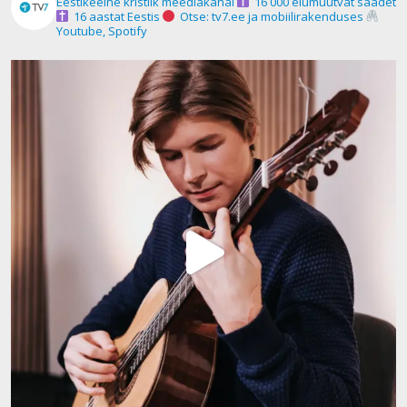
Eestikeelne kristlik meediakanal
16 000 elumuutvat saadet
16 aastat Eestis
Otse: tv7.ee ja mobiilirakenduses
Youtube, Spotify