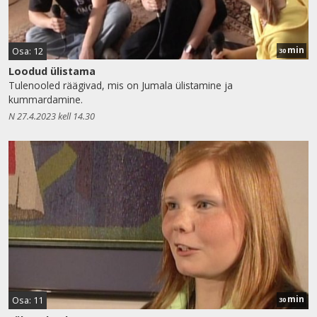
min
Osa: 12
30
Loodud ülistama
Tulenooled räägivad, mis on Jumala ülistamine ja
kummardamine.
N 27.4.2023 kell 14.30
min
Osa: 11
30