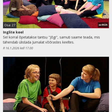
min
Osa: 27
30
Inglite keel
Sel korral õpetatakse tantsu "Jõgi", samuti saame teada, mis
tähendab ülistada Jumalat võõrastes keeltes.
R 16.1.2026 kell 17.00