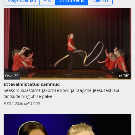
Kõige uuemad
A-Ö
Viimati eetris
Tulemas
min
Osa: 29
30
Ettevalmistatud sammud
Seekord külastame Jakomäe kooli ja räägime Jeesusest läbi
tantsude ning ühise palve.
R 30.1.2026 kell 17.00