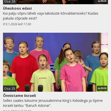
min
Osa: 26
30
Üheskoos edasi
Kui palju sõpru läheb vaja takistuste kõrvaldamiseks? Kuidas
paluda sõprade eest?
R 9.1.2026 kell 17.00
min
Osa: 25
30
Õnnistame Iisraeli
Selles saates tutvume Jeruusalemma King's Kidsidega ja õpime
iisraeli tantsu "Baruch Adonai".