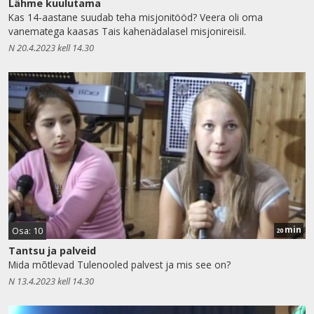
Lähme kuulutama
Kas 14-aastane suudab teha misjonitööd? Veera oli oma
vanematega kaasas Tais kahenädalasel misjonireisil.
N 20.4.2023 kell 14.30
min
Osa: 10
20
Tantsu ja palveid
Mida mõtlevad Tulenooled palvest ja mis see on?
N 13.4.2023 kell 14.30