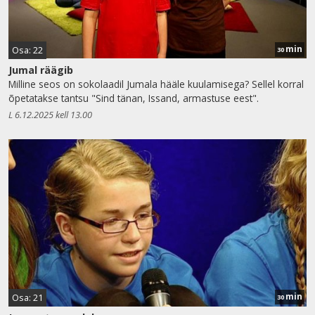
min
Osa: 22
30
Jumal räägib
Milline seos on sokolaadil Jumala hääle kuulamisega? Sellel korral
õpetatakse tantsu "Sind tänan, Issand, armastuse eest".
L 6.12.2025 kell 13.00
min
Osa: 21
30