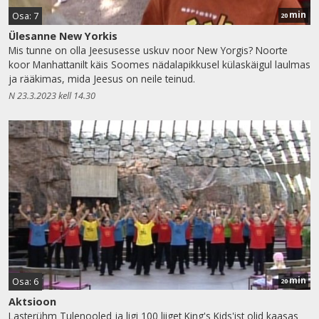
min
Osa: 7
20
Ülesanne New Yorkis
Mis tunne on olla Jeesusesse uskuv noor New Yorgis? Noorte
koor Manhattanilt käis Soomes nädalapikkusel külaskäigul laulmas
ja rääkimas, mida Jeesus on neile teinud.
N 23.3.2023 kell 14.30
min
Osa: 6
20
Aktsioon
Lasterühm Tulenooled ja ligi 100 liiget King's Kids'ist olid kaasas