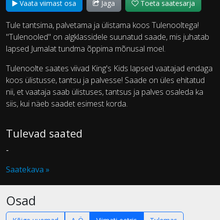
Vaata viimast osa
Jaga
Toeta saatesarja
Tule tantsima, palvetama ja ülistama koos Tulenooltega!
"Tulenooled" on algklassidele suunatud saade, mis juhatab
lapsed Jumalat tundma õppima mõnusal moel.
Tulenoolte saates viivad King's Kids lapsed vaatajad endaga
koos ülistusse, tantsu ja palvesse! Saade on üles ehitatud
nii, et vaataja saab ülistuses, tantsus ja palves osaleda ka
siis, kui näeb saadet esimest korda.
Tulevad saated
-
Saatekava »
Osad