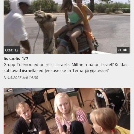
min
Osa: 13
30
Iisraelis 1/7
Grupp Tulenooled on reisil Iisraelis. Milline maa on Iisrael? Kuidas
suhtuvad iisraellased Jeesusesse ja Tema järgijatesse?
N 4.5.2023 kell 14.30