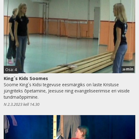
min
Osa: 4
20
King´s Kids Soomes
Soome King´s Kidsi tegevuse eesmärgiks on laste Kristuse
jüngriteks õpetamine, Jeesuse ning evangeliseerimise eri viiside
tundmaõppimine.
N 2.3.2023 kell 14.30