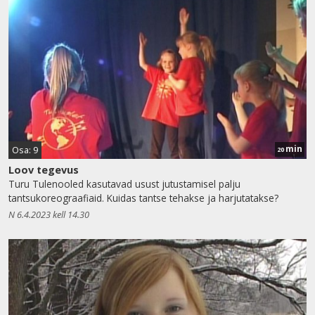
min
Osa: 9
20
Loov tegevus
Turu Tulenooled kasutavad usust jutustamisel palju
tantsukoreograafiaid. Kuidas tantse tehakse ja harjutatakse?
N 6.4.2023 kell 14.30