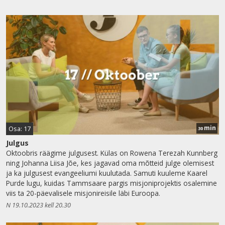
min
Osa: 17
30
Julgus
Oktoobris räägime julgusest. Külas on Rowena Terezah Kunnberg
ning Johanna Liisa Jõe, kes jagavad oma mõtteid julge olemisest
ja ka julgusest evangeeliumi kuulutada. Samuti kuuleme Kaarel
Purde lugu, kuidas Tammsaare pargis misjoniprojektis osalemine
viis ta 20-päevalisele misjonireisile läbi Euroopa.
N 19.10.2023 kell 20.30