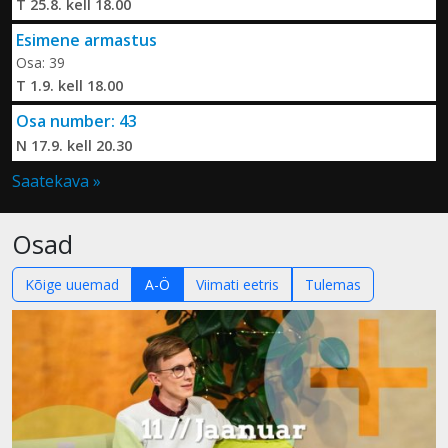
T 25.8. kell 18.00
Esimene armastus
Osa: 39
T 1.9. kell 18.00
Osa number: 43
N 17.9. kell 20.30
Saatekava »
Osad
Kõige uuemad
A-Ö
Viimati eetris
Tulemas