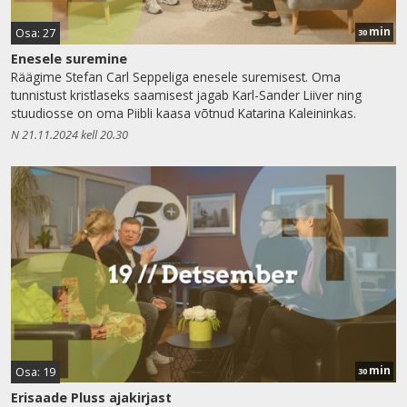
min
Osa: 27
30
Enesele suremine
Räägime Stefan Carl Seppeliga enesele suremisest. Oma
tunnistust kristlaseks saamisest jagab Karl-Sander Liiver ning
stuudiosse on oma Piibli kaasa võtnud Katarina Kaleininkas.
N 21.11.2024 kell 20.30
min
Osa: 19
30
Erisaade Pluss ajakirjast