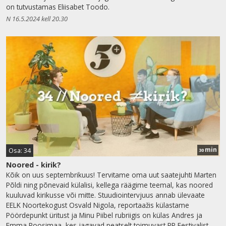
on tutvustamas Eliisabet Toodo.
N 16.5.2024 kell 20.30
min
Osa: 34
30
Noored - kirik?
Kõik on uus septembrikuus! Tervitame oma uut saatejuhti Marten
Põldi ning põnevaid külalisi, kellega räägime teemal, kas noored
kuuluvad kirikusse või mitte. Stuudiointervjuus annab ülevaate
EELK Noortekogust Osvald Nigola, reportaažis külastame
Pöördepunkt üritust ja Minu Piibel rubriigis on külas Andres ja
Emma Roosimaa, kes jagavad peatselt toimuvast PP Festivalist.