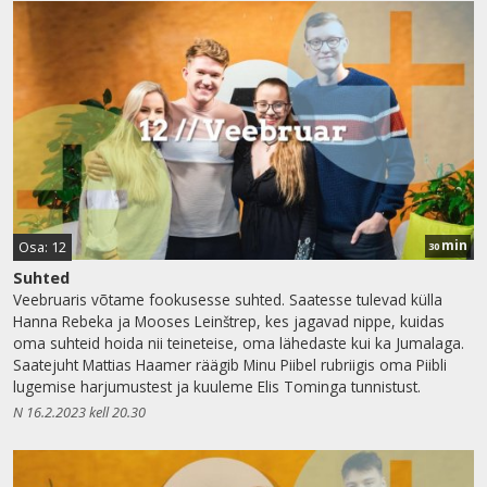
min
Osa: 12
30
Suhted
Veebruaris võtame fookusesse suhted. Saatesse tulevad külla
Hanna Rebeka ja Mooses Leinštrep, kes jagavad nippe, kuidas
oma suhteid hoida nii teineteise, oma lähedaste kui ka Jumalaga.
Saatejuht Mattias Haamer räägib Minu Piibel rubriigis oma Piibli
lugemise harjumustest ja kuuleme Elis Tominga tunnistust.
N 16.2.2023 kell 20.30