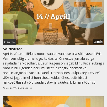
min
Osa: 14
45
Sõltuvused
Aprillis võtame 5Pluss noortesaates vaatluse alla sõltuvused. Erik
Valmsen räägib oma lugu, kuidas tal õnnestus Jumala abiga
seljatada narkosõltuvus. Lauri Jürgenson jagab Minu Piibel rubriigis
oma Piibli lugemise harjumustest ja räägib lähemalt ka
arvutimängusõltuvusest. Bändi Trampolines laulja Cary Terzieff
USA-st jagab imelist tunnistust, kuidas ühest suitsiidsest
narkosõltlasest võib saada ustav ja väärtuslik Jumala tööriist.
N 20.4.2023 kell 20.30