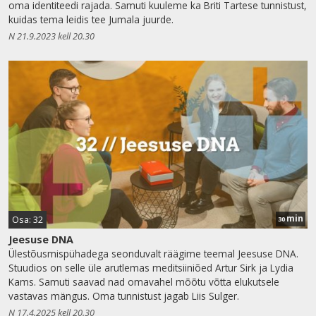
oma identiteedi rajada. Samuti kuuleme ka Briti Tartese tunnistust,
kuidas tema leidis tee Jumala juurde.
N 21.9.2023 kell 20.30
min
Osa: 32
30
Jeesuse DNA
Ülestõusmispühadega seonduvalt räägime teemal Jeesuse DNA.
Stuudios on selle üle arutlemas meditsiiniõed Artur Sirk ja Lydia
Kams. Samuti saavad nad omavahel mõõtu võtta elukutsele
vastavas mängus. Oma tunnistust jagab Liis Sulger.
N 17.4.2025 kell 20.30