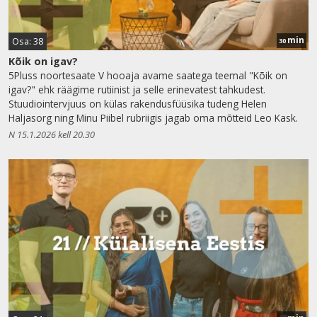
min
Osa: 38
30
Kõik on igav?
5Pluss noortesaate V hooaja avame saatega teemal "Kõik on
igav?" ehk räägime rutiinist ja selle erinevatest tahkudest.
Stuudiointervjuus on külas rakendusfüüsika tudeng Helen
Haljasorg ning Minu Piibel rubriigis jagab oma mõtteid Leo Kask.
N 15.1.2026 kell 20.30