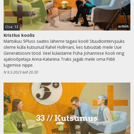
min
Osa: 13
30
Kristlus koolis
Märtsikuu 5Pluss saates läheme tagasi kooli! Stuudiointervjuuks
oleme külla kutsunud Rahel Hollmani, kes tutvustab meile Uue
Generatsiooni tööd. Veel külastame Püha Johannese Kooli ning
ajalooõpetaja Anna-Katariina Traks jagab meile oma Piibli
lugemise nippe.
N 9.3.2023 kell 20.30