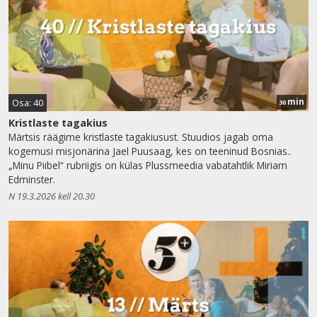
min
Osa: 40
30
Kristlaste tagakius
Märtsis räägime kristlaste tagakiusust. Stuudios jagab oma
kogemusi misjonärina Jael Puusaag, kes on teeninud Bosnias..
„Minu Piibel“ rubriigis on külas Plussmeedia vabatahtlik Miriam
Edminster.
N 19.3.2026 kell 20.30