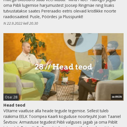
oma Piibli lugemise harjumustest Joosep Ringmäe ning lisaks
tutvustatakse saates Pereraadio eetris olevaid kristlikke noorte
raadiosaateid: Pusle, Pöördes ja Plusspunkt!
N 22.9.2022 kell 20.30
min
Osa: 28
30
Head teod
Võtame vaatluse alla heade tegude tegemise. Sellest tuleb
rääkima EELK Toompea Kaarli koguduse noortejuht Joan Taaniel
Ševtsov. Armastuse tegudest Piibli valguses jagab ja oma Piiblit