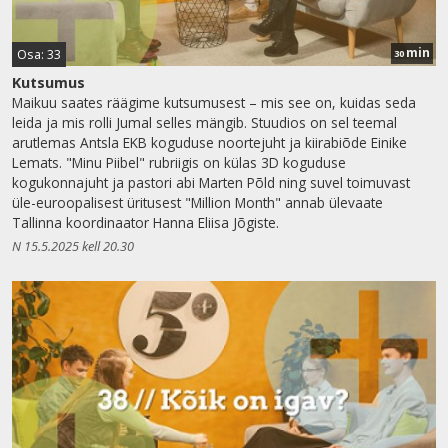
min
Osa: 33
30
Kutsumus
Maikuu saates räägime kutsumusest – mis see on, kuidas seda
leida ja mis rolli Jumal selles mängib. Stuudios on sel teemal
arutlemas Antsla EKB koguduse noortejuht ja kiirabiõde Einike
Lemats. "Minu Piibel" rubriigis on külas 3D koguduse
kogukonnajuht ja pastori abi Marten Põld ning suvel toimuvast
üle-euroopalisest üritusest "Million Month" annab ülevaate
Tallinna koordinaator Hanna Eliisa Jõgiste.
N 15.5.2025 kell 20.30