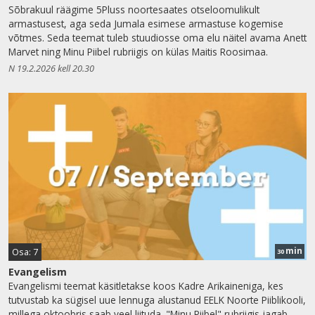
Sõbrakuul räägime 5Pluss noortesaates otseloomulikult
armastusest, aga seda Jumala esimese armastuse kogemise
võtmes. Seda teemat tuleb stuudiosse oma elu näitel avama Anett
Marvet ning Minu Piibel rubriigis on külas Maitis Roosimaa.
N 19.2.2026 kell 20.30
min
Osa: 7
30
Evangelism
Evangelismi teemat käsitletakse koos Kadre Arikaineniga, kes
tutvustab ka sügisel uue lennuga alustanud EELK Noorte Piiblikooli,
millega oktoobris saab veel liituda. "Minu Piibel" rubriigis jagab