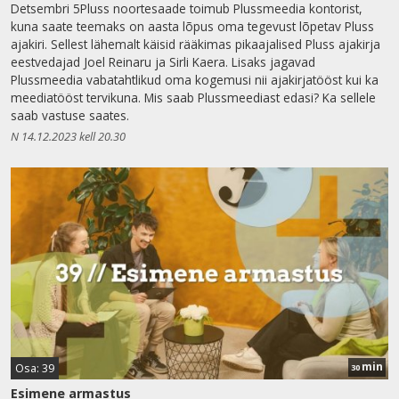
Detsembri 5Pluss noortesaade toimub Plussmeedia kontorist,
kuna saate teemaks on aasta lõpus oma tegevust lõpetav Pluss
ajakiri. Sellest lähemalt käisid rääkimas pikaajalised Pluss ajakirja
eestvedajad Joel Reinaru ja Sirli Kaera. Lisaks jagavad
Plussmeedia vabatahtlikud oma kogemusi nii ajakirjatööst kui ka
meediatööst tervikuna. Mis saab Plussmeediast edasi? Ka sellele
saab vastuse saates.
N 14.12.2023 kell 20.30
min
Osa: 39
30
Esimene armastus