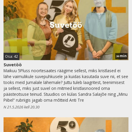
min
Osa: 42
30
Suvetöö
Maikuu 5Pluss noortesaates räägime sellest, miks kristlased ei
lähe vaimulikule suvepuhkusele ja kuidas kasutada suve nii, et see
tooks meid Jumalale lähemale? Juttu tuleb laagritest, teenimisest
ja sellest, miks just suvel on mitmed kristlasnoored oma
päästeotsuse teinud. Stuudios on külas Sandra Salajõe ning „Minu
Piibel“ rubriigis jagab oma mõtteid Anti Tre
N 21.5.2026 kell 20.30