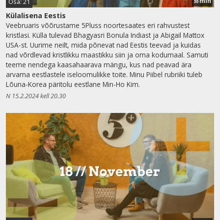
min
Osa: 21
30
Külalisena Eestis
Veebruaris võõrustame 5Pluss noortesaates eri rahvustest
kristlasi. Külla tulevad Bhagyasri Bonula Indiast ja Abigail Mattox
USA-st. Uurime neilt, mida põnevat nad Eestis teevad ja kuidas
nad võrdlevad kristlikku maastikku siin ja oma kodumaal. Samuti
teeme nendega kaasahaarava mängu, kus nad peavad ära
arvama eestlastele iseloomulikke toite. Minu Piibel rubriiki tuleb
Lõuna-Korea päritolu eestlane Min-Ho Kim.
N 15.2.2024 kell 20.30