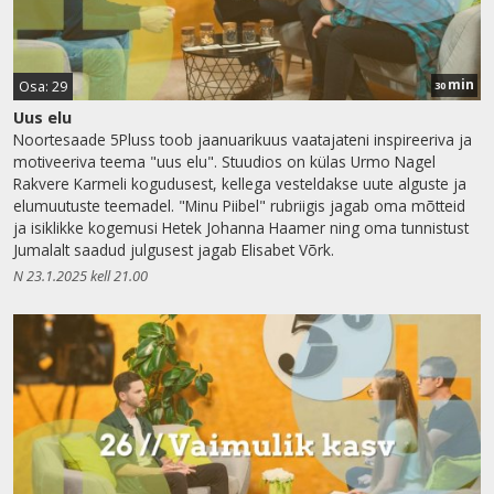
min
Osa: 29
30
Uus elu
Noortesaade 5Pluss toob jaanuarikuus vaatajateni inspireeriva ja
motiveeriva teema "uus elu". Stuudios on külas Urmo Nagel
Rakvere Karmeli kogudusest, kellega vesteldakse uute alguste ja
elumuutuste teemadel. "Minu Piibel" rubriigis jagab oma mõtteid
ja isiklikke kogemusi Hetek Johanna Haamer ning oma tunnistust
Jumalalt saadud julgusest jagab Elisabet Võrk.
N 23.1.2025 kell 21.00