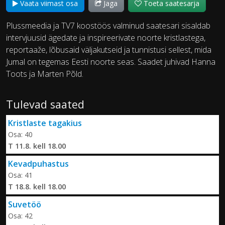
Vaata viimast osa
Jaga
Toeta saatesarja
Plussmeedia ja TV7 koostöös valminud saatesari sisaldab
intervjuusid ägedate ja inspireerivate noorte kristlastega,
reportaaže, lõbusaid väljakutseid ja tunnistusi sellest, mida
Jumal on tegemas Eesti noorte seas. Saadet juhivad Hanna
Toots ja Marten Põld.
Tulevad saated
Kristlaste tagakius
Osa: 40
T 11.8. kell 18.00
Kevadpuhastus
Osa: 41
T 18.8. kell 18.00
Suvetöö
Osa: 42