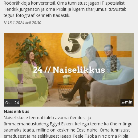
Rööprähkleja konverentsil. Oma tunnistust jagab IT spetsialist
Hendrik Jürgenson ja oma Piiblit ja lugemisharjumusi tutvustab
tegus fotograaf Kenneth Kadastik.
N 18.1.2024 kell 20.30
min
Osa: 24
30
Naiselikkus
Naiselikkuse teemat tuleb avama õendus- ja
ämmaemandustudeng Eglyd Esken, kellega teeme ka ühe mängu
saamaks teada, milline on keskmine Eesti naine. Oma tunnistust
emadusest ja naiselikkusest jagab Teele Tšoba ning oma Piiblit