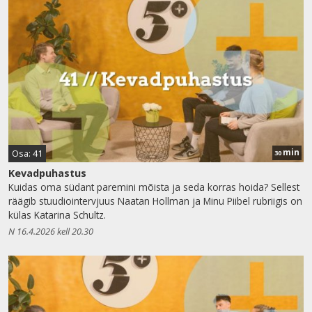
min
Osa: 41
30
Kevadpuhastus
Kuidas oma südant paremini mõista ja seda korras hoida? Sellest
räägib stuudiointervjuus Naatan Hollman ja Minu Piibel rubriigis on
külas Katarina Schultz.
N 16.4.2026 kell 20.30