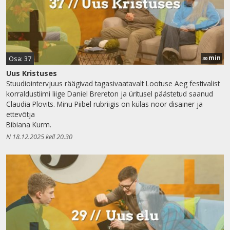
min
Osa: 37
30
Uus Kristuses
Stuudiointervjuus räägivad tagasivaatavalt Lootuse Aeg festivalist
korraldustiimi liige Daniel Brereton ja üritusel päästetud saanud
Claudia Plovits. Minu Piibel rubriigis on külas noor disainer ja
ettevõtja
Bibiana Kurm.
N 18.12.2025 kell 20.30