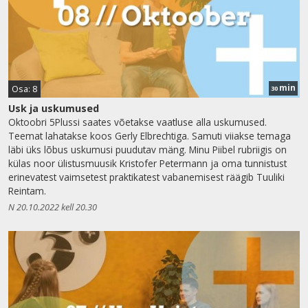
min
Osa: 8
30
Usk ja uskumused
Oktoobri 5Plussi saates võetakse vaatluse alla uskumused.
Teemat lahatakse koos Gerly Elbrechtiga. Samuti viiakse temaga
läbi üks lõbus uskumusi puudutav mäng. Minu Piibel rubriigis on
külas noor ülistusmuusik Kristofer Petermann ja oma tunnistust
erinevatest vaimsetest praktikatest vabanemisest räägib Tuuliki
Reintam.
N 20.10.2022 kell 20.30