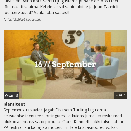
tutvustab Raina Kolk. Samuti julgustame pühade eel posti teel
jõulukaarti saatma. Kellele läksid saatejuhtide ja Joan Taanieli
jõulutervitused? Vaata juba saatest!
N 12.12.2024 kell 20.30
min
Osa: 16
30
Identiteet
Septembrikuu saates jagab Elisabeth Tuuling lugu oma
seksuaalse identiteedi otsingutest ja kuidas Jumal ka raskeimad
olukorrad heaks saab pöörata. Claus-Kennerth Tikki tutvustab nii
PP festivali kui ka jagab mõtteid, millele kristlasnoored võiksid