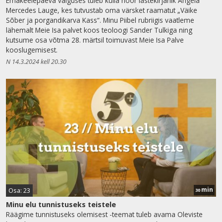
Emakeelepäeva valguses tuleb külla noor lastekirjanik Angela
Mercedes Lauge, kes tutvustab oma värsket raamatut „Väike
Sõber ja porgandikarva Kass“. Minu Piibel rubriigis vaatleme
lähemalt Meie Isa palvet koos teoloogi Sander Tulkiga ning
kutsume osa võtma 28. märtsil toimuvast Meie Isa Palve
kooslugemisest.
N 14.3.2024 kell 20.30
min
Osa: 23
30
Minu elu tunnistuseks teistele
Räägime tunnistuseks olemisest -teemat tuleb avama Oleviste