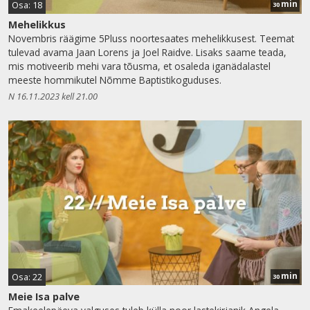
min
Osa: 18
30
Mehelikkus
Novembris räägime 5Pluss noortesaates mehelikkusest. Teemat
tulevad avama Jaan Lorens ja Joel Raidve. Lisaks saame teada,
mis motiveerib mehi vara tõusma, et osaleda iganädalastel
meeste hommikutel Nõmme Baptistikoguduses.
N 16.11.2023 kell 21.00
min
Osa: 22
30
Meie Isa palve