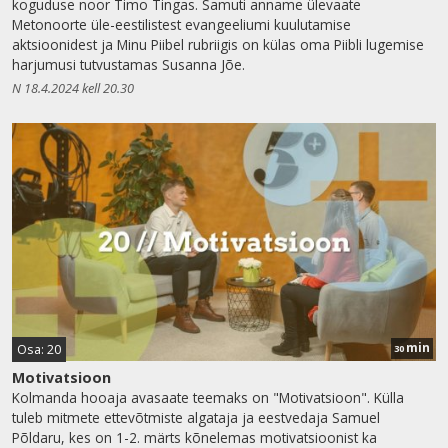
koguduse noor Timo Tingas. Samuti anname ülevaate
Metonoorte üle-eestilistest evangeeliumi kuulutamise
aktsioonidest ja Minu Piibel rubriigis on külas oma Piibli lugemise
harjumusi tutvustamas Susanna Jõe.
N 18.4.2024 kell 20.30
min
Osa: 20
30
Motivatsioon
Kolmanda hooaja avasaate teemaks on "Motivatsioon". Külla
tuleb mitmete ettevõtmiste algataja ja eestvedaja Samuel
Põldaru, kes on 1-2. märts kõnelemas motivatsioonist ka