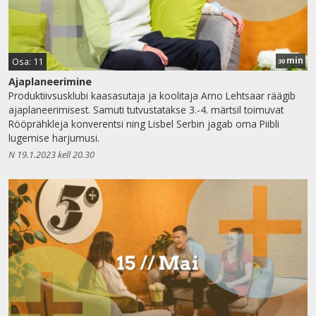
min
Osa: 11
30
Ajaplaneerimine
Produktiivsusklubi kaasasutaja ja koolitaja Arno Lehtsaar räägib
ajaplaneerimisest. Samuti tutvustatakse 3.-4. märtsil toimuvat
Rööprähkleja konverentsi ning Lisbel Serbin jagab oma Piibli
lugemise harjumusi.
N 19.1.2023 kell 20.30