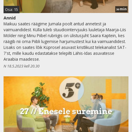
min
Osa: 15
30
Annid
Maikuu saates räägime Jumala poolt antud annetest ja
vaimuandidest. Külla tuleb stuudiointervjuuks luuletaja Maarja-Liis
Mölder ning Minu Piibel rubriigis on ülistusjuht Saara Kaptein, kes
räägib nii oma Piibli lugemise harjumustest kui ka vaimuandidest.
Lisaks on saates lõik Küprosel asuvast kristlikust telekanalist SAT-
7'st, mille kaudu edastatakse telepilti Lähis-Idas asuvatesse
Araabia maadesse.
N 18.5.2023 kell 20.30