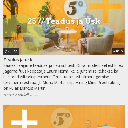
min
Osa: 25
30
Teadus ja usk
Saates räägime teaduse ja usu suhtest. Oma mõtteid sellest tuleb
jagama füüsikaõpetaja Laura Herm, kelle juhtimisel tehakse ka
üks teaduslik eksperiment. Oma tunnistust silmanägemise
tervenemisest räägib Mona Marta Ilmjärv ning Minu Piibel rubriigis
on külas Markus Martin.
N 19.9.2024 kell 20.30