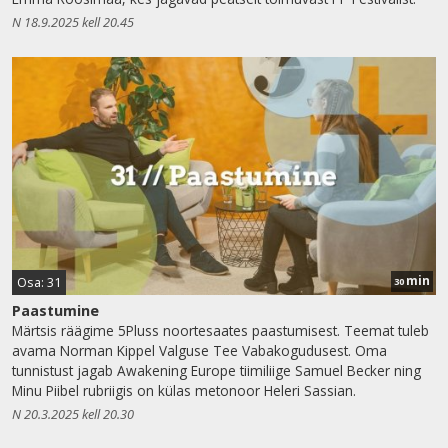
N 18.9.2025 kell 20.45
min
Osa: 31
30
Paastumine
Märtsis räägime 5Pluss noortesaates paastumisest. Teemat tuleb
avama Norman Kippel Valguse Tee Vabakogudusest. Oma
tunnistust jagab Awakening Europe tiimiliige Samuel Becker ning
Minu Piibel rubriigis on külas metonoor Heleri Sassian.
N 20.3.2025 kell 20.30