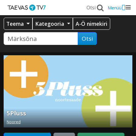
Menüü
Teema
Kategooria
A-Ö nimekiri
Otsi
5Pluss
Noored