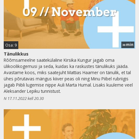
min
Osa: 9
30
Tänulikkus
Rõõmsameelne saatekülaline Kirsika Kungur jagab oma
ülikoolikogemusi ja seda, kuidas ka raskustes tänulikuks jääda.
Avastame koos, miks saatejuht Mattias Haamer on tänulik, et tal
ühes põrutavas mängus kiiver peas oli ning Minu Piibel rubriigis
jagab Piibli lugemise nippe Auli Marta Humal. Lisaks kuuleme veel
Aleksander Lepiku tunnistust.
N 17.11.2022 kell 20.30