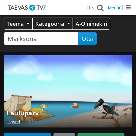
Menüü
Teema
Kategooria
A-Ö nimekiri
Otsi
Lauluparv
Lapsed