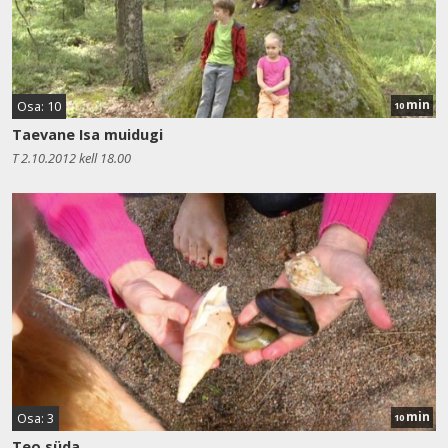
min
Osa: 10
10
Taevane Isa muidugi
T 2.10.2012 kell 18.00
min
Osa: 3
10
Teo süda