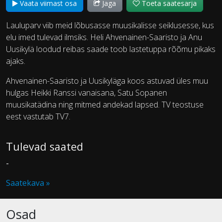
Vaata viimast osa
Jaga
Toeta saatesarja
Lauluparv viib meid lõbusasse muusikalisse seiklusesse, kus
elu imed tulevad ilmsiks. Heli Ahvenainen-Saaristo ja Anu
Uusikylä loodud reibas saade toob lastetuppa rõõmu pikaks
ajaks.
Ahvenainen-Saaristo ja Uusikyläga koos astuvad üles muu
hulgas Heikki Ranssi vanaisana, Satu Sopanen
muusikatädina ning mitmed andekad lapsed. TV teostuse
eest vastutab TV7.
Tulevad saated
-
Saatekava »
Osad