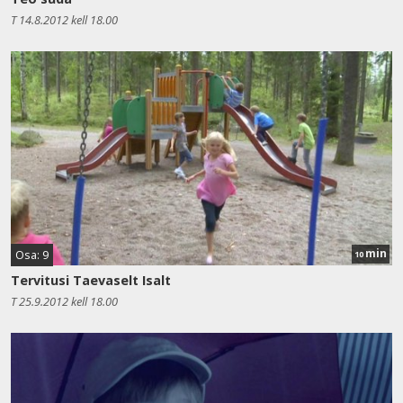
T 14.8.2012 kell 18.00
min
Osa: 9
10
Tervitusi Taevaselt Isalt
T 25.9.2012 kell 18.00