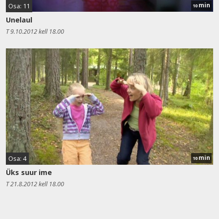
min
Osa: 11
10
Unelaul
T 9.10.2012 kell 18.00
min
Osa: 4
10
Üks suur ime
T 21.8.2012 kell 18.00