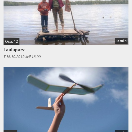
min
Osa: 12
10
Lauluparv
T 16.10.2012 kell 18.00