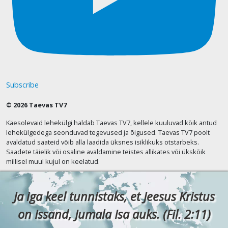
Subscribe
© 2026 Taevas TV7
Käesolevaid lehekülgi haldab Taevas TV7, kellele kuuluvad kõik antud
lehekülgedega seonduvad tegevused ja õigused. Taevas TV7 poolt
avaldatud saateid võib alla laadida üksnes isiklikuks otstarbeks.
Saadete täielik või osaline avaldamine teistes allikates või ükskõik
millisel muul kujul on keelatud.
Ja iga keel tunnistaks, et Jeesus Kristus
on Issand, Jumala Isa auks. (Fil. 2:11)