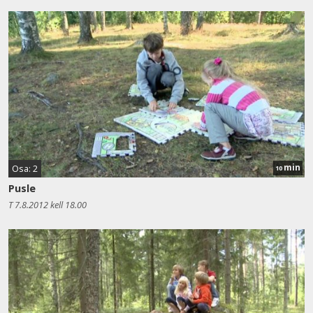
min
Osa: 2
10
Pusle
T 7.8.2012 kell 18.00