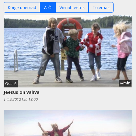
Kõige uuemad
A-Ö
Viimati eetris
Tulemas
min
Osa: 6
10
Jeesus on vahva
T 4.9.2012 kell 18.00