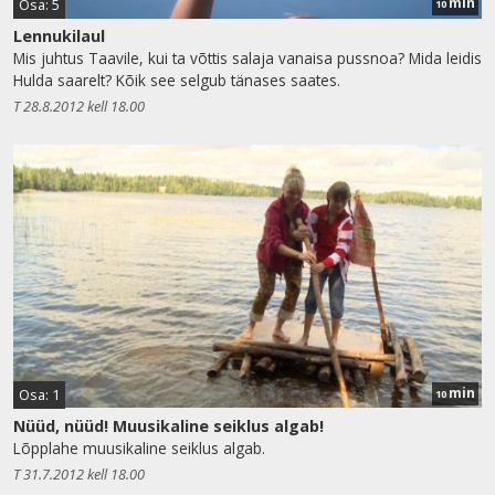
min
Osa: 5
10
Lennukilaul
Mis juhtus Taavile, kui ta võttis salaja vanaisa pussnoa? Mida leidis
Hulda saarelt? Kõik see selgub tänases saates.
T 28.8.2012 kell 18.00
min
Osa: 1
10
Nüüd, nüüd! Muusikaline seiklus algab!
Lõpplahe muusikaline seiklus algab.
T 31.7.2012 kell 18.00