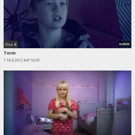
min
Osa: 8
10
Torm
T 18.9.2012 kell 18.00