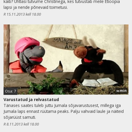
käib? Ühtlasi tutvume Christinega, kes tutvustab meile Etioopia
lapsi ja nende põnevaid toimetusi.
R 15.11.2013 kell 18.00
min
Osa: 7
30
Varustatud ja relvastatud
Tänases saates tuleb juttu Jumala sõjavarustusest, millega iga
Jumala laps ennast rüütama peaks. Palju vahvaid laule ja näiteid
sõjarüüst samuti.
R 8.11.2013 kell 18.00