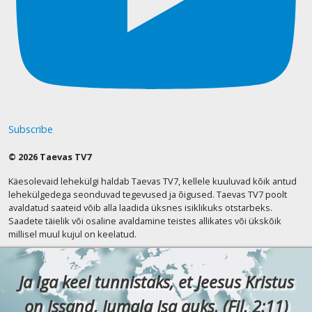
Subscribe
© 2026 Taevas TV7
Käesolevaid lehekülgi haldab Taevas TV7, kellele kuuluvad kõik antud
lehekülgedega seonduvad tegevused ja õigused. Taevas TV7 poolt
avaldatud saateid võib alla laadida üksnes isiklikuks otstarbeks.
Saadete täielik või osaline avaldamine teistes allikates või ükskõik
millisel muul kujul on keelatud.
Ja iga keel tunnistaks, et Jeesus Kristus
on Issand, Jumala Isa auks. (Fil. 2:11)