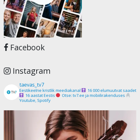
Facebook
Instagram
taevas_tv7
Eestikeelne kristlik meediakanal
16 000 elumuutvat saadet
16 aastat Eestis
Otse: tv7.ee ja mobiilirakenduses
Youtube, Spotify