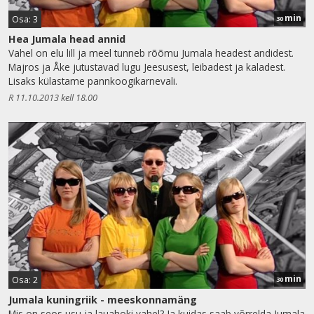
min
Osa: 3
30
Hea Jumala head annid
Vahel on elu lill ja meel tunneb rõõmu Jumala headest andidest.
Majros ja Åke jutustavad lugu Jeesusest, leibadest ja kaladest.
Lisaks külastame pannkoogikarnevali.
R 11.10.2013 kell 18.00
min
Osa: 2
30
Jumala kuningriik - meeskonnamäng
Mis on seos usu ja lauahoki vahel? Ja kuidas saab võrrelda Jumala