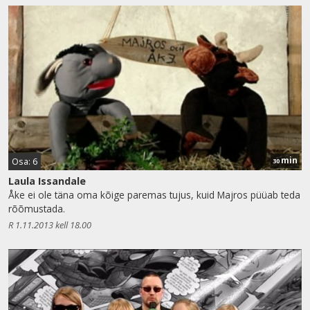
min
Osa: 6
30
Laula Issandale
Åke ei ole täna oma kõige paremas tujus, kuid Majros püüab teda
rõõmustada.
R 1.11.2013 kell 18.00