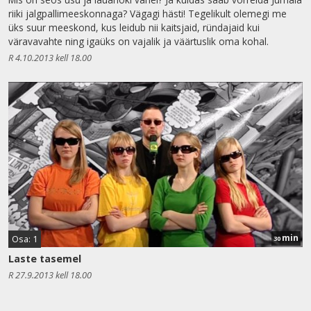
riiki jalgpallimeeskonnaga? Vägagi hästi! Tegelikult olemegi me
üks suur meeskond, kus leidub nii kaitsjaid, ründajaid kui
väravavahte ning igaüks on vajalik ja väärtuslik oma kohal.
R 4.10.2013 kell 18.00
min
Osa: 1
30
Laste tasemel
R 27.9.2013 kell 18.00