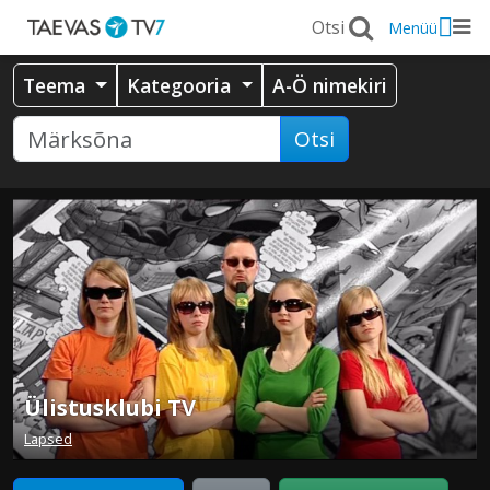
Menüü
Teema
Kategooria
A-Ö nimekiri
Otsi
Ülistusklubi TV
Lapsed