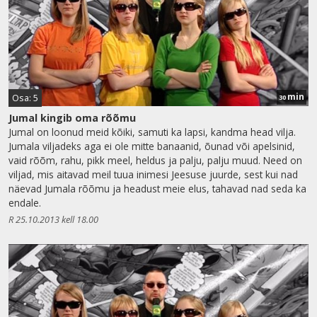
min
Osa: 5
30
Jumal kingib oma rõõmu
Jumal on loonud meid kõiki, samuti ka lapsi, kandma head vilja.
Jumala viljadeks aga ei ole mitte banaanid, õunad või apelsinid,
vaid rõõm, rahu, pikk meel, heldus ja palju, palju muud. Need on
viljad, mis aitavad meil tuua inimesi Jeesuse juurde, sest kui nad
näevad Jumala rõõmu ja headust meie elus, tahavad nad seda ka
endale.
R 25.10.2013 kell 18.00