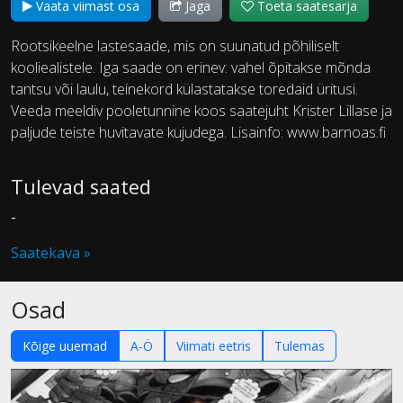
Vaata viimast osa
Jaga
Toeta saatesarja
Rootsikeelne lastesaade, mis on suunatud põhiliselt
kooliealistele. Iga saade on erinev: vahel õpitakse mõnda
tantsu või laulu, teinekord külastatakse toredaid üritusi.
Veeda meeldiv pooletunnine koos saatejuht Krister Lillase ja
paljude teiste huvitavate kujudega. Lisainfo: www.barnoas.fi
Tulevad saated
-
Saatekava »
Osad
Kõige uuemad
A-Ö
Viimati eetris
Tulemas