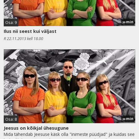
min
Osa: 9
30
Ilus nii seest kui väljast
R 22.11.2013 kell 18.00
min
Osa: 8
30
Jeesus on kõikjal ühesugune
Mida tähendab Jeesuse käsk olla "inimeste püüdjad" ja kuidas see