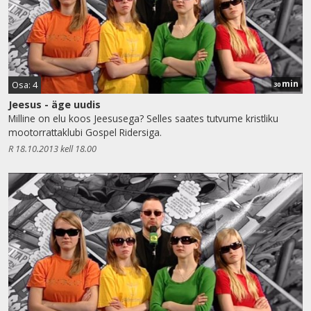
min
Osa: 4
30
Jeesus - äge uudis
Milline on elu koos Jeesusega? Selles saates tutvume kristliku
mootorrattaklubi Gospel Ridersiga.
R 18.10.2013 kell 18.00