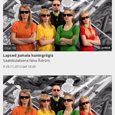
min
Osa: 10
30
Lapsed Jumala kuningriigis
Saatekülalisena Nina Åström
R 29.11.2013 kell 18.00