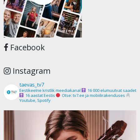
Facebook
Instagram
taevas_tv7
Eestikeelne kristlik meediakanal
16 000 elumuutvat saadet
16 aastat Eestis
Otse: tv7.ee ja mobiilirakenduses
Youtube, Spotify