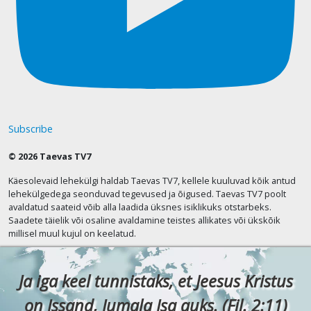
Subscribe
© 2026 Taevas TV7
Käesolevaid lehekülgi haldab Taevas TV7, kellele kuuluvad kõik antud
lehekülgedega seonduvad tegevused ja õigused. Taevas TV7 poolt
avaldatud saateid võib alla laadida üksnes isiklikuks otstarbeks.
Saadete täielik või osaline avaldamine teistes allikates või ükskõik
millisel muul kujul on keelatud.
Ja iga keel tunnistaks, et Jeesus Kristus
on Issand, Jumala Isa auks. (Fil. 2:11)