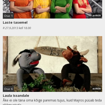
min
Osa: 1
30
Laste tasemel
R 27.9.2013 kell 18.00
min
Osa: 6
30
Laula Issandale
Åke ei ole täna oma kõige paremas tujus, kuid Majros püüab teda
rõõmustada.