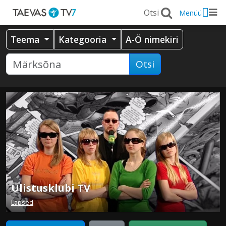
Menüü
Teema
Kategooria
A-Ö nimekiri
Otsi
Ülistusklubi TV
Lapsed