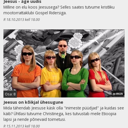
Jeesus - äge uudis
Milline on elu koos Jeesusega? Selles saates tutvume kristliku
mootorrattaklubi Gospel Ridersiga.
R 18.10.2013 kell 18.00
min
Osa: 8
30
Jeesus on kõikjal ühesugune
Mida tähendab Jeesuse käsk olla "inimeste püüdjad" ja kuidas see
käib? Ühtlasi tutvume Christinega, kes tutvustab meile Etioopia
lapsi ja nende põnevaid toimetusi.
R 15.11.2013 kell 18.00