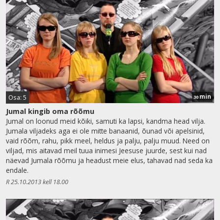
min
Osa: 5
30
Jumal kingib oma rõõmu
Jumal on loonud meid kõiki, samuti ka lapsi, kandma head vilja.
Jumala viljadeks aga ei ole mitte banaanid, õunad või apelsinid,
vaid rõõm, rahu, pikk meel, heldus ja palju, palju muud. Need on
viljad, mis aitavad meil tuua inimesi Jeesuse juurde, sest kui nad
näevad Jumala rõõmu ja headust meie elus, tahavad nad seda ka
endale.
R 25.10.2013 kell 18.00