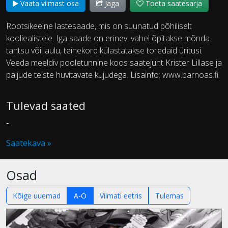
Vaata viimast osa
Jaga
Toeta saatesarja
Rootsikeelne lastesaade, mis on suunatud põhiliselt
kooliealistele. Iga saade on erinev: vahel õpitakse mõnda
tantsu või laulu, teinekord külastatakse toredaid üritusi.
Veeda meeldiv pooletunnine koos saatejuht Krister Lillase ja
paljude teiste huvitavate kujudega. Lisainfo: www.barnoas.fi
Tulevad saated
-
Saatekava »
Osad
Kõige uuemad
A-Ö
Viimati eetris
Tulemas