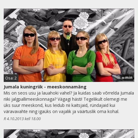
min
Osa: 2
30
Jumala kuningriik - meeskonnamäng
Mis on seos usu ja lauahoki vahel? Ja kuidas saab võrrelda Jumala
riiki jalgpallimeeskonnaga? Vägagi hästi! Tegelikult olemegi me
üks suur meeskond, kus leidub nii kaitsjaid, ründajaid kui
väravavahte ning igaüks on vajalik ja väärtuslik oma kohal.
R 4.10.2013 kell 18.00