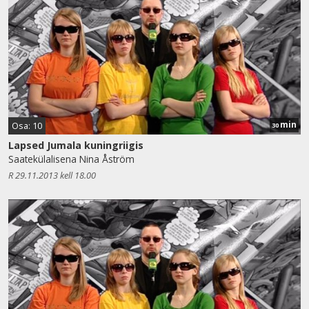
min
Osa: 10
30
Lapsed Jumala kuningriigis
Saatekülalisena Nina Åström
R 29.11.2013 kell 18.00