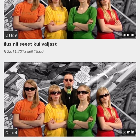
min
Osa: 9
30
Ilus nii seest kui väljast
R 22.11.2013 kell 18.00
min
Osa: 4
30