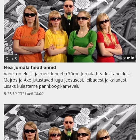
min
Osa: 3
30
Hea Jumala head annid
Vahel on elu lill ja meel tunneb rõõmu Jumala headest andidest.
Majros ja Åke jutustavad lugu Jeesusest, leibadest ja kaladest.
Lisaks külastame pannkoogikarnevali.
R 11.10.2013 kell 18.00