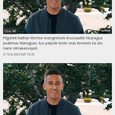
min
Osa: 44
30
Pilguheit Nathan Morrise evangeelsele krussaadile Nicaragua
pealinnas Managuas, kus paljude teiste seas tervenes ka üks
naine silmakasvajast.
N 10.4.2025 kell 19.30