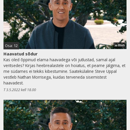
min
Osa: 12
30
Haavatud sõdur
Kas oled õppinud elama haavadega või jutlustad, samal ajal
veritsedes? Kirjas heebrealastele on hoiatus, et peame jälgima, et
me südames ei tekiks kibestumine. Saatekülaline Steve Uppal
vestleb Nathan Morrisega, kuidas terveneda sisemistest
haavadest.
T 3.5.2022 kell 18.00