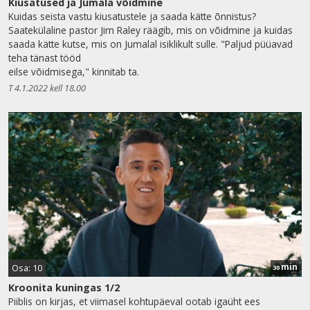
Kiusatused ja Jumala võidmine
Kuidas seista vastu kiusatustele ja saada kätte õnnistus?
Saatekülaline pastor Jim Raley räägib, mis on võidmine ja kuidas
saada kätte kutse, mis on Jumalal isiklikult sulle. "Paljud püüavad
teha tänast tööd
eilse võidmisega," kinnitab ta.
T 4.1.2022 kell 18.00
min
Osa: 10
30
Kroonita kuningas 1/2
Piiblis on kirjas, et viimasel kohtupäeval ootab igaüht ees