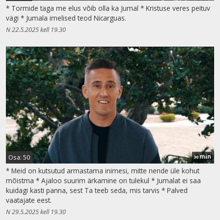
* Tormide taga me elus võib olla ka Jumal * Kristuse veres peituv
vägi * Jumala imelised teod Nicarguas.
N 22.5.2025 kell 19.30
min
Osa: 50
30
* Meid on kutsutud armastama inimesi, mitte nende üle kohut
mõistma * Ajaloo suurim ärkamine on tulekul * Jumalat ei saa
kuidagi kasti panna, sest Ta teeb seda, mis tarvis * Palved
vaatajate eest.
N 29.5.2025 kell 19.30