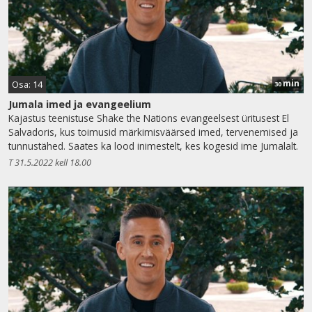
min
Osa: 14
30
Jumala imed ja evangeelium
Kajastus teenistuse Shake the Nations evangeelsest üritusest El
Salvadoris, kus toimusid märkimisväärsed imed, tervenemised ja
tunnustähed. Saates ka lood inimestelt, kes kogesid ime Jumalalt.
T 31.5.2022 kell 18.00