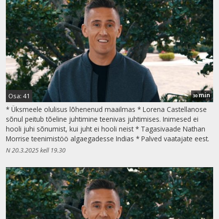
min
Osa: 41
30
* Üksmeele olulisus lõhenenud maailmas * Lorena Castellanose
sõnul peitub tõeline juhtimine teenivas juhtimises. Inimesed ei
hooli juhi sõnumist, kui juht ei hooli neist * Tagasivaade Nathan
Morrise teenimistöö algaegadesse Indias * Palved vaatajate eest.
N 20.3.2025 kell 19.30