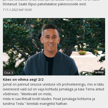
tõotanud. Saate lõpus palvetatakse palvesoovide eest.
T 11.1.2022 kell 18.00
min
Osa: 3
30
Käes on vihma aeg! 2/2
Jumal on pannud sinusse unistuse või prohveteeringu, mis ei täitu
iseenesest vaid sul on vaja kohtuda Jumalaga ja käia Tema antud
võidmises. "Meelevald on miski,
mida ei saa lihtsalt toolil istudes. Pead Jumalaga kohtuma ja
tundma Teda." kinnitab evangelist Nathan.