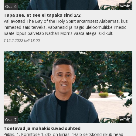
min
Osa: 6
30
Tapa see, et see ei tapaks sind 2/2
Väljavõtted The Bay of the Holy Spirit ärkamisest Alabamas, kus
inimesed said terveks, vabanesid ja nägid üleloomulikke imesid.
Saate lõpus palvetab Nathan Morris vaatajatega isiklikult.
T 15.2.2022 kell 18.00
min
Osa: 7
30
Toetavad ja mahakiskuvad suhted
Piiblis, 1. Korintose 15:33 on kirjas: "Halb seltskond rikub head