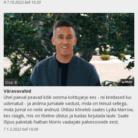
R 7.10.2022 kell 19.30
min
Osa: 8
30
Väravavahid
Ühel päeval peavad kõik seisma kohtujärje ees - nii kristlased kui
uskmatud - ja andma Jumalale vastust, mida on teinud sellega,
mida Jumal on neile andnud. Ühtlasi kõneleb saates Lydia Marrow,
kes räägib, mis on tõeline ülistus ja kuidas kirjutada laule. Saate
lõpus palvetab Nathan Morris vaatajate palvesoovide eest.
T 1.3.2022 kell 18.00