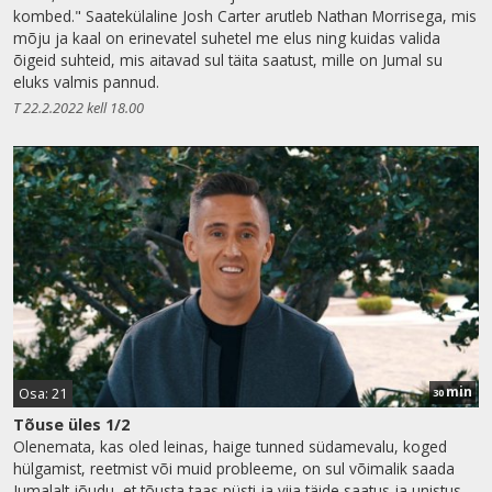
kombed." Saatekülaline Josh Carter arutleb Nathan Morrisega, mis
mõju ja kaal on erinevatel suhetel me elus ning kuidas valida
õigeid suhteid, mis aitavad sul täita saatust, mille on Jumal su
eluks valmis pannud.
T 22.2.2022 kell 18.00
min
Osa: 21
30
Tõuse üles 1/2
Olenemata, kas oled leinas, haige tunned südamevalu, koged
hülgamist, reetmist või muid probleeme, on sul võimalik saada
Jumalalt jõudu, et tõusta taas püsti ja viia täide saatus ja unistus,