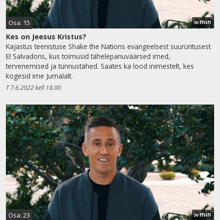
min
Osa: 15
30
Kes on Jeesus Kristus?
Kajastus teenistuse Shake the Nations evangeelsest suurüritusest
El Salvadoris, kus toimusid tähelepanuväärsed imed,
tervenemised ja tunnustähed. Saates ka lood inimestelt, kes
kogesid ime Jumalalt.
T 7.6.2022 kell 18.00
min
Osa: 23
30