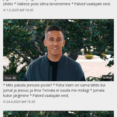
üheks * Väikese poisi silma tervenemine * Palved vaatajate eest.
N 1.5.2025 kell 19.30
min
Osa: 45
30
* Miks paluda Jeesuse poole? * Püha Vaim on sama tähtis kui
Jumal ja Jeesus ja ilma Temata ei suuda me midagi * Jumala
kutse järgimine * Palved vaatajate eest.
N 24.4.2025 kell 19.30