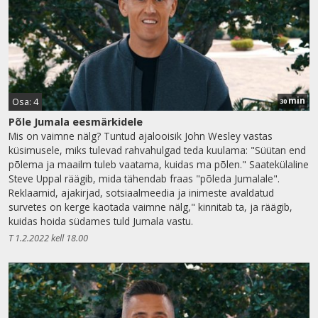
min
Osa: 4
30
Põle Jumala eesmärkidele
Mis on vaimne nälg? Tuntud ajalooisik John Wesley vastas
küsimusele, miks tulevad rahvahulgad teda kuulama: "Süütan end
põlema ja maailm tuleb vaatama, kuidas ma põlen." Saatekülaline
Steve Uppal räägib, mida tähendab fraas "põleda Jumalale".
Reklaamid, ajakirjad, sotsiaalmeedia ja inimeste avaldatud
survetes on kerge kaotada vaimne nälg," kinnitab ta, ja räägib,
kuidas hoida südames tuld Jumala vastu.
T 1.2.2022 kell 18.00