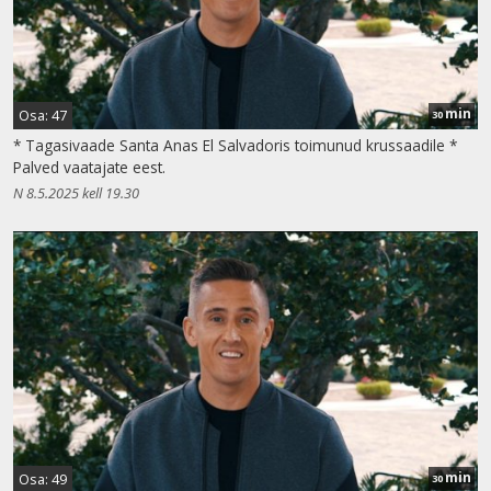
min
Osa: 47
30
* Tagasivaade Santa Anas El Salvadoris toimunud krussaadile *
Palved vaatajate eest.
N 8.5.2025 kell 19.30
min
Osa: 49
30