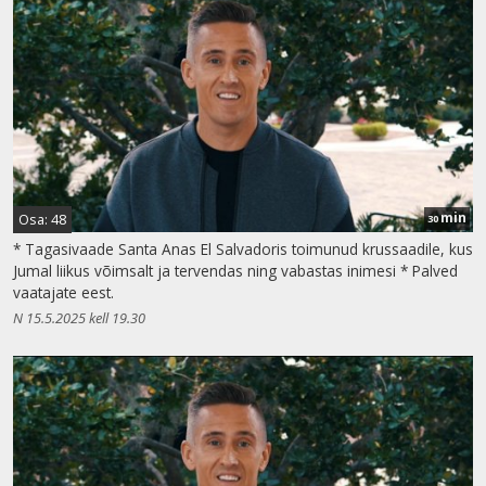
min
Osa: 48
30
* Tagasivaade Santa Anas El Salvadoris toimunud krussaadile, kus
Jumal liikus võimsalt ja tervendas ning vabastas inimesi * Palved
vaatajate eest.
N 15.5.2025 kell 19.30