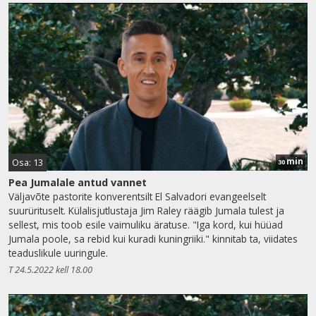
min
Osa: 13
30
Pea Jumalale antud vannet
Väljavõte pastorite konverentsilt El Salvadori evangeelselt
suurürituselt. Külalisjutlustaja Jim Raley räägib Jumala tulest ja
sellest, mis toob esile vaimuliku äratuse. "Iga kord, kui hüüad
Jumala poole, sa rebid kui kuradi kuningriiki." kinnitab ta, viidates
teaduslikule uuringule.
T 24.5.2022 kell 18.00