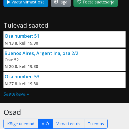
Vaata viimast osa
Jaga
Toeta saatesarja
Tulevad saated
Osa number: 51
N 13.8. kell 19.30
Buenos Aires, Argentiina, osa 2/2
Osa: 52
N 20.8. kell 19.30
Osa number: 53
N 27.8. kell 19.30
Saatekava »
Osad
Kõige uuemad
A-Ö
Viimati eetris
Tulemas