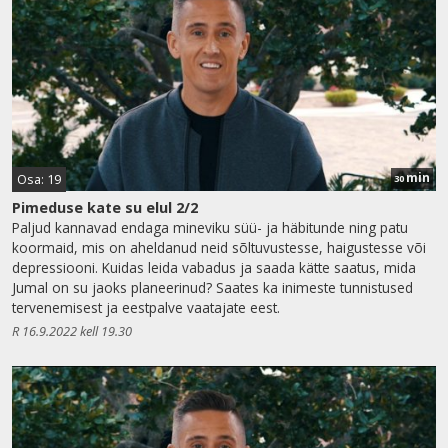
min
Osa: 19
30
Pimeduse kate su elul 2/2
Paljud kannavad endaga mineviku süü- ja häbitunde ning patu
koormaid, mis on aheldanud neid sõltuvustesse, haigustesse või
depressiooni. Kuidas leida vabadus ja saada kätte saatus, mida
Jumal on su jaoks planeerinud? Saates ka inimeste tunnistused
tervenemisest ja eestpalve vaatajate eest.
R 16.9.2022 kell 19.30