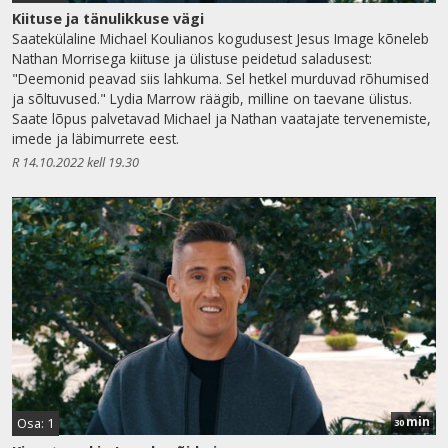
Kiituse ja tänulikkuse vägi
Saatekülaline Michael Koulianos kogudusest Jesus Image kõneleb
Nathan Morrisega kiituse ja ülistuse peidetud saladusest:
"Deemonid peavad siis lahkuma. Sel hetkel murduvad rõhumised
ja sõltuvused." Lydia Marrow räägib, milline on taevane ülistus.
Saate lõpus palvetavad Michael ja Nathan vaatajate tervenemiste,
imede ja läbimurrete eest.
R 14.10.2022 kell 19.30
min
Osa: 1
30