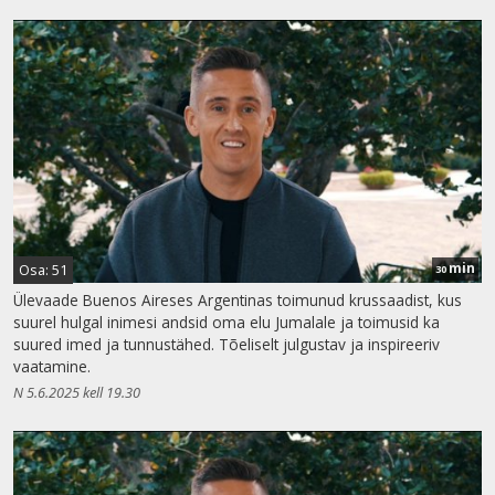
min
Osa: 51
30
Ülevaade Buenos Aireses Argentinas toimunud krussaadist, kus
suurel hulgal inimesi andsid oma elu Jumalale ja toimusid ka
suured imed ja tunnustähed. Tõeliselt julgustav ja inspireeriv
vaatamine.
N 5.6.2025 kell 19.30