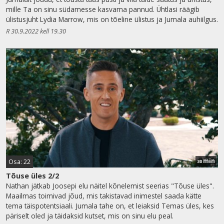
mille Ta on sinu südamesse kasvama pannud. Ühtlasi räägib
ülistusjuht Lydia Marrow, mis on tõeline ülistus ja Jumala auhiilgus.
R 30.9.2022 kell 19.30
min
Osa: 22
30
Tõuse üles 2/2
Nathan jätkab Joosepi elu näitel kõnelemist seerias "Tõuse üles".
Maailmas toimivad jõud, mis takistavad inimestel saada kätte
tema täispotentsiaali. Jumala tahe on, et leiaksid Temas üles, kes
päriselt oled ja täidaksid kutset, mis on sinu elu peal.