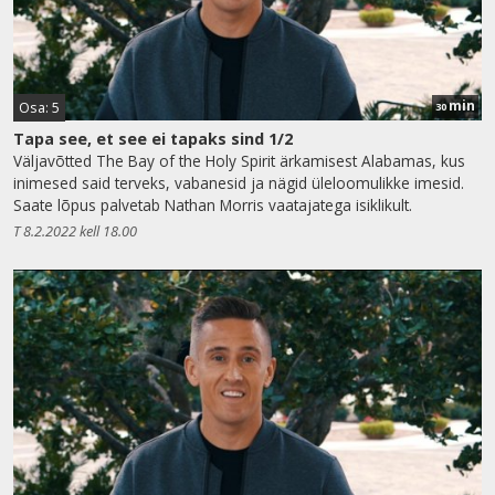
min
Osa: 5
30
Tapa see, et see ei tapaks sind 1/2
Väljavõtted The Bay of the Holy Spirit ärkamisest Alabamas, kus
inimesed said terveks, vabanesid ja nägid üleloomulikke imesid.
Saate lõpus palvetab Nathan Morris vaatajatega isiklikult.
T 8.2.2022 kell 18.00