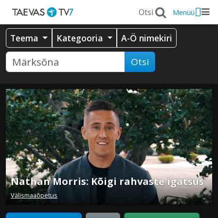
Menüü
Teema
Kategooria
A-Ö nimekiri
Otsi
Nathan Morris: Kõigi rahvaste igatsus
Välismaaõpetus