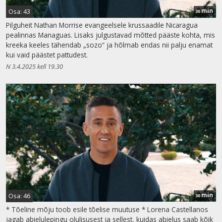
min
Osa: 43
30
Pilguheit Nathan Morrise evangeelsele krussaadile Nicaragua
pealinnas Managuas. Lisaks julgustavad mõtted pääste kohta, mis
kreeka keeles tähendab „sozo“ ja hõlmab endas nii palju enamat
kui vaid päästet pattudest.
N 3.4.2025 kell 19.30
min
Osa: 46
30
* Tõeline mõju toob esile tõelise muutuse * Lorena Castellanos
jagab abielulepingu olulisusest ja sellest, kuidas abielus saab kõik