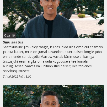
min
Osa: 16
30
Sinu saatus
Saatekülaline Jim Raley räägib, kuidas leida üles oma elu eesmärk
ja täita kutset, mille on Jumal kavandanud unikaalselt kõigile juba
enne nende sündi. Lydia Marrow vastab küsimusele, kas iga
ülistusjuhi eesmärgiks on avada kogudusele tee Jumala
auhiilgusesse. Saates ka lühitunnistus naiselt, kes tervenes
närvikahjustusest.
T 14.6.2022 kell 18.00