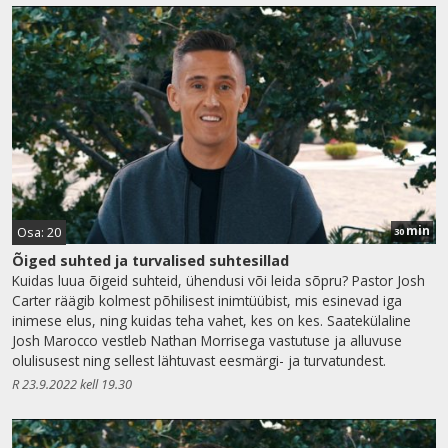
min
Osa: 20
30
Õiged suhted ja turvalised suhtesillad
Kuidas luua õigeid suhteid, ühendusi või leida sõpru? Pastor Josh
Carter räägib kolmest põhilisest inimtüübist, mis esinevad iga
inimese elus, ning kuidas teha vahet, kes on kes. Saatekülaline
Josh Marocco vestleb Nathan Morrisega vastutuse ja alluvuse
olulisusest ning sellest lähtuvast eesmärgi- ja turvatundest.
R 23.9.2022 kell 19.30