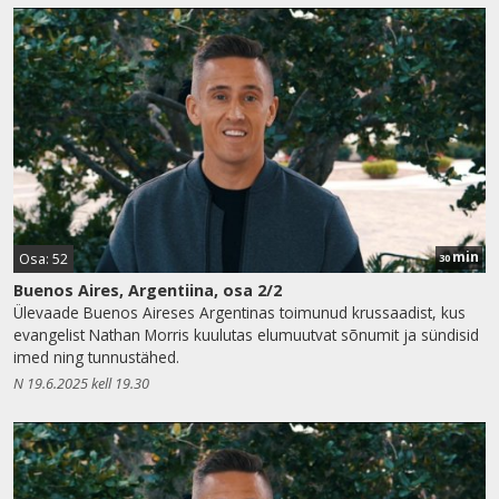
min
Osa: 52
30
Buenos Aires, Argentiina, osa 2/2
Ülevaade Buenos Aireses Argentinas toimunud krussaadist, kus
evangelist Nathan Morris kuulutas elumuutvat sõnumit ja sündisid
imed ning tunnustähed.
N 19.6.2025 kell 19.30