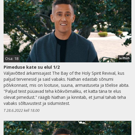
min
Osa: 18
30
Pimeduse kate su elul 1/2
Väljavõtted ärkamisajast The Bay of the Holy Spirit Revival, kus
paljud tervenesid ja said vabaks. Nathan edastab sõnumi
põlvkonnast, mis on lootuse, suuna, armastuseta ja tõelise abita.
"Paljud teist püüavad teha kõikvõimaliku, et katta täna te elus
olevat pimedust." räägib Nathan ja kinnitab, et Jumal tahab teha
vabaks sõltuvustest ja sidumistest.
T 28.6.2022 kell 18.00