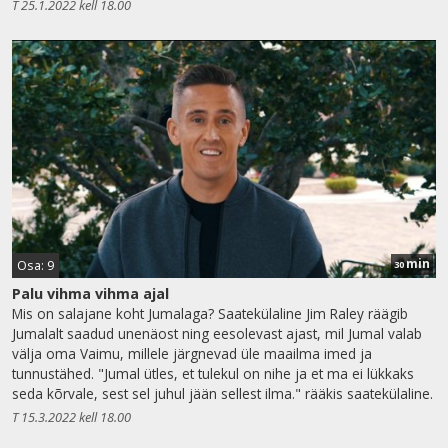
T 25.1.2022 kell 18.00
min
Osa: 9
30
Palu vihma vihma ajal
Mis on salajane koht Jumalaga? Saatekülaline Jim Raley räägib
Jumalalt saadud unenäost ning eesolevast ajast, mil Jumal valab
välja oma Vaimu, millele järgnevad üle maailma imed ja
tunnustähed. "Jumal ütles, et tulekul on nihe ja et ma ei lükkaks
seda kõrvale, sest sel juhul jään sellest ilma." rääkis saatekülaline.
T 15.3.2022 kell 18.00