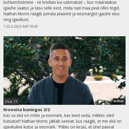
kohtumõistmine - nii kristlasi kui uskmatuid -, kus määratakse
igaühe saatus ja tasu selle eest, mida nad maa peal olles tegid.
Nathan Morris räägib Jumala plaanist ja eesmärgist igaühe elus
ning igavikust.
T 22.3.2022 kell 18.00
min
Osa: 11
30
Kroonita kuningas 2/2
Kas su elul on mõte ja eesmärk, kas teed seda, milleks oled
kutsutud? Nathan Morris jätkab seeriat, kus räägib, et me elul on
igavikuline kutse ja eesmärk. "Piiblis on kirjas, et ühel päeval