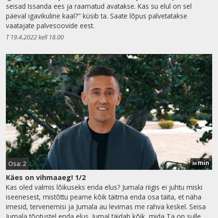
seisad Issanda ees ja raamatud avatakse. Kas su elul on sel
päeval igavikuline kaal?" küsib ta. Saate lõpus palvetatakse
vaatajate palvesoovide eest.
T 19.4.2022 kell 18.00
min
Osa: 2
30
Käes on vihmaaeg! 1/2
Kas oled valmis lõikuseks enda elus? Jumala riigis ei juhtu miski
iseenesest, mistõttu peame kõik täitma enda osa täita, et näha
imesid, tervenemisi ja Jumala au levimas me rahva keskel. Seisa
Jumala tõotustel enda elus. Jumal täidab kõik, mida Ta on sulle