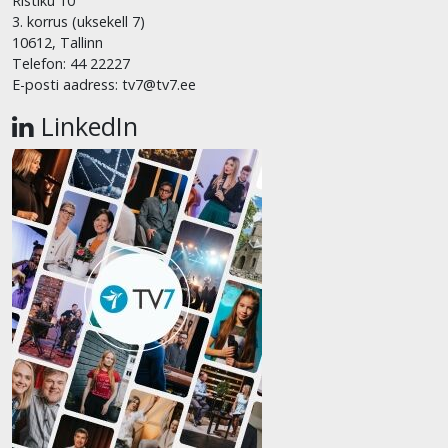
Ristiku 10
3. korrus (uksekell 7)
10612, Tallinn
Telefon: 44 22227
E-posti aadress: tv7@tv7.ee
LinkedIn