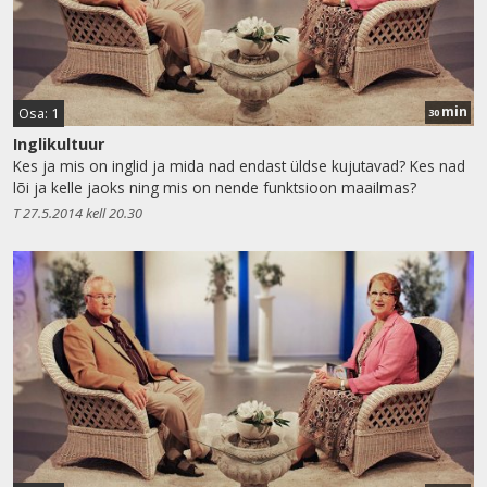
min
Osa: 1
30
Inglikultuur
Kes ja mis on inglid ja mida nad endast üldse kujutavad? Kes nad
lõi ja kelle jaoks ning mis on nende funktsioon maailmas?
T 27.5.2014 kell 20.30