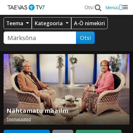
Menüü
Teema
Kategooria
A-Ö nimekiri
Otsi
Nähtamatu maailm
Teemasaated