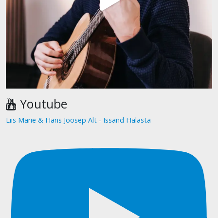
Youtube
Liis Marie & Hans Joosep Alt - Issand Halasta