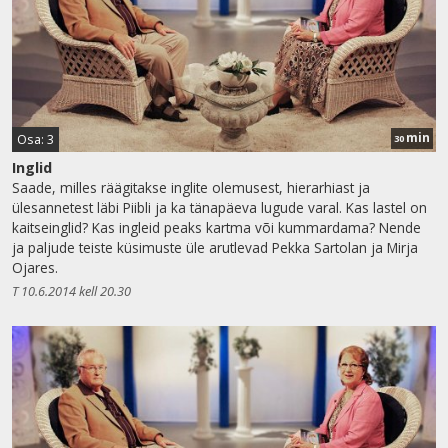
min
Osa: 3
30
Inglid
Saade, milles räägitakse inglite olemusest, hierarhiast ja
ülesannetest läbi Piibli ja ka tänapäeva lugude varal. Kas lastel on
kaitseinglid? Kas ingleid peaks kartma või kummardama? Nende
ja paljude teiste küsimuste üle arutlevad Pekka Sartolan ja Mirja
Ojares.
T 10.6.2014 kell 20.30