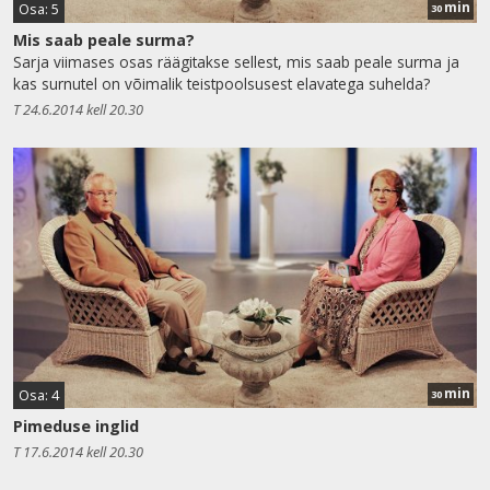
min
Osa: 5
30
Mis saab peale surma?
Sarja viimases osas räägitakse sellest, mis saab peale surma ja
kas surnutel on võimalik teistpoolsusest elavatega suhelda?
T 24.6.2014 kell 20.30
min
Osa: 4
30
Pimeduse inglid
T 17.6.2014 kell 20.30