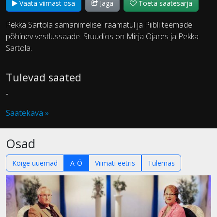
Vaata viimast osa
Jaga
Toeta saatesarja
Pekka Sartola samanimelisel raamatul ja Piibli teemadel
põhinev vestlussaade. Stuudios on Mirja Ojares ja Pekka
Sartola.
Tulevad saated
-
Saatekava »
Osad
Kõige uuemad
A-Ö
Viimati eetris
Tulemas