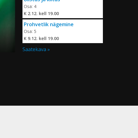
Osa: 4
K 2.12. kell 19.00
Prohvetlik nägemine
Osa: 5
K 9.12. kell 19.00
Saatekava »
s