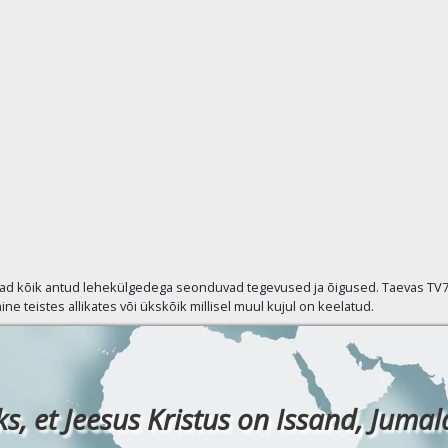
vad kõik antud lehekülgedega seonduvad tegevused ja õigused. Taevas TV7 p
ine teistes allikates või ükskõik millisel muul kujul on keelatud.
ks, et Jeesus Kristus on Issand, Jumala 