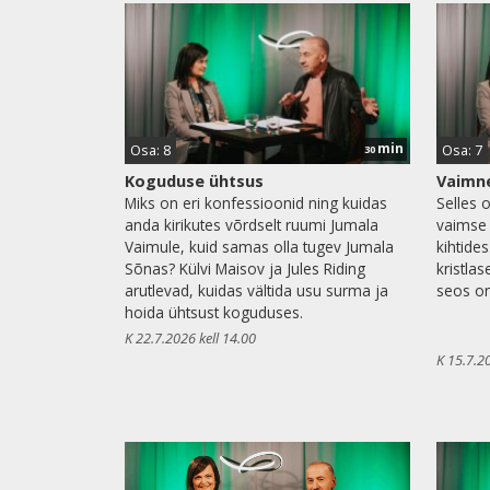
min
Osa: 8
Osa: 7
30
Koguduse ühtsus
Vaimne
Miks on eri konfessioonid ning kuidas
Selles o
anda kirikutes võrdselt ruumi Jumala
vaimse
Vaimule, kuid samas olla tugev Jumala
kihtide
Sõnas? Külvi Maisov ja Jules Riding
kristla
arutlevad, kuidas vältida usu surma ja
seos on
hoida ühtsust koguduses.
K 22.7.2026 kell 14.00
K 15.7.2