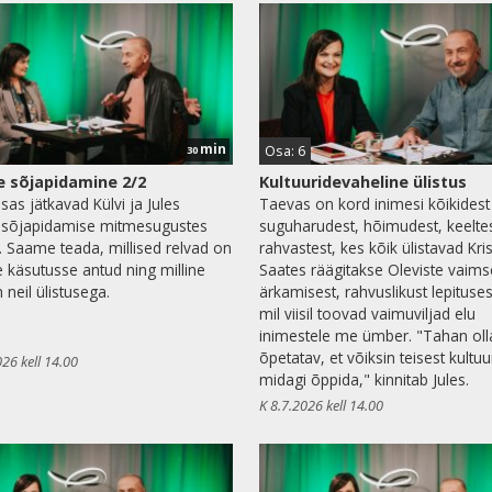
min
Osa: 6
30
 sõjapidamine 2/2
Kultuuridevaheline ülistus
sas jätkavad Külvi ja Jules
Taevas on kord inimesi kõikidest
 sõjapidamise mitmesugustes
suguharudest, hõimudest, keeltes
s. Saame teada, millised relvad on
rahvastest, kes kõik ülistavad Kris
se käsutusse antud ning milline
Saates räägitakse Oleviste vaims
 neil ülistusega.
ärkamisest, rahvuslikust lepituses
mil viisil toovad vaimuviljad elu
inimestele me ümber. "Tahan oll
õpetatav, et võiksin teisest kultuu
026 kell 14.00
midagi õppida," kinnitab Jules.
K 8.7.2026 kell 14.00