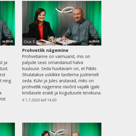
min
min
Osa: 5
30
30
Prohvetlik nägemine
Prohvetianne on vaimuand, mis on
t ja
paljude seas omandanud halva
tust.
kuulsuse. Seda huvitavam on, et Piiblis
est
õhutatakse usklikke taotlema justnimelt
t ning
seda. Külvi ja Jules arutavad, miks on
prohvetlik nägemine niivõrd vajalik igale
a
kristlasele eraldi ja kogudusele tervikuna.
rist
K 1.7.2026 kell 14.00