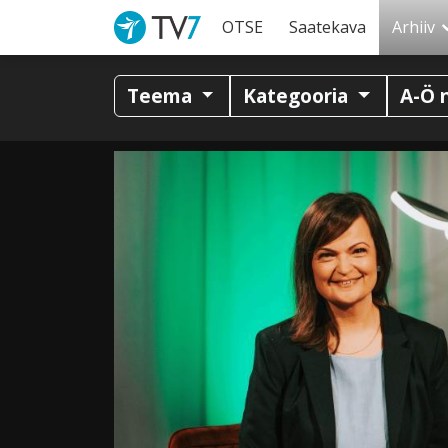
OTSE
Saatekava
Arhiiv
Teema
Kategooria
A-Ö 