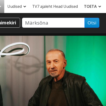
Uudised
TV7 ajaleht Head Uudised
TOETA
nimekiri
Otsi