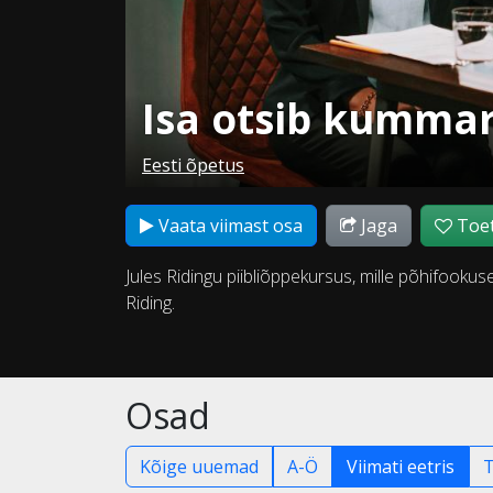
Isa otsib kumma
Eesti õpetus
Vaata viimast osa
Jaga
Toet
Jules Ridingu piibliõppekursus, mille põhifookus
Riding.
Osad
Kõige uuemad
A-Ö
Viimati eetris