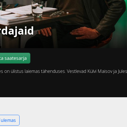
rdajaid
a saatesarja
es on ülistus laiemas tähenduses. Vestlevad Külvi Maisov ja Jule
Tulemas