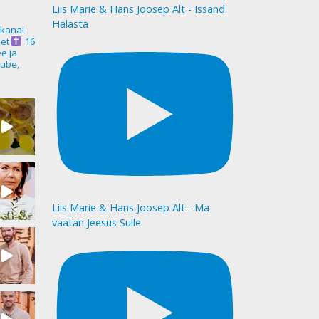
Liis Marie & Hans Joosep Alt - Issand
Halasta
akanal
et
16
ee ja
ube,
Liis Marie & Hans Joosep Alt - Ma
vaatan Jeesus Sulle