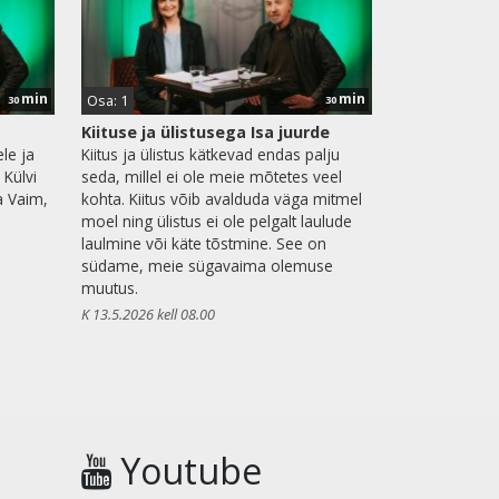
min
min
Osa: 1
30
30
Kiituse ja ülistusega Isa juurde
le ja
Kiitus ja ülistus kätkevad endas palju
 Külvi
seda, millel ei ole meie mõtetes veel
a Vaim,
kohta. Kiitus võib avalduda väga mitmel
moel ning ülistus ei ole pelgalt laulude
laulmine või käte tõstmine. See on
südame, meie sügavaima olemuse
muutus.
K 13.5.2026 kell 08.00
Youtube