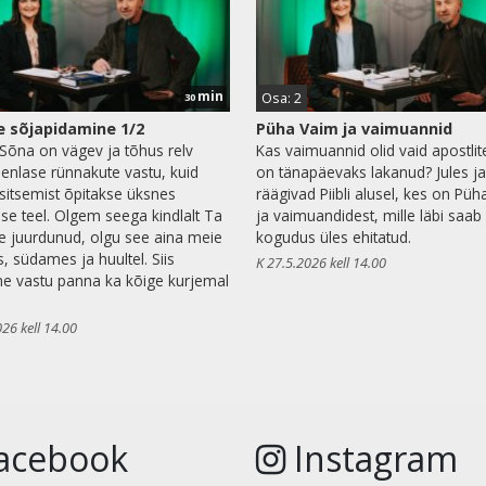
min
Osa: 2
30
 sõjapidamine 1/2
Püha Vaim ja vaimuannid
Sõna on vägev ja tõhus relv
Kas vaimuannid olid vaid apostlite
enlase rünnakute vastu, kuid
on tänapäevaks lakanud? Jules ja
äsitsemist õpitakse üksnes
räägivad Piibli alusel, kes on Püh
ise teel. Olgem seega kindlalt Ta
ja vaimuandidest, mille läbi saab
 juurdunud, olgu see aina meie
kogudus üles ehitatud.
, südames ja huultel. Siis
K 27.5.2026 kell 14.00
e vastu panna ka kõige kurjemal
026 kell 14.00
acebook
Instagram