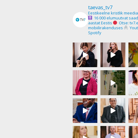
taevas_tv7
Eestikeelne kristlik meedi
16 000 elumuutvat saad
aastat Eestis
Otse: tv7.
mobiilirakenduses
Yout
Spotify