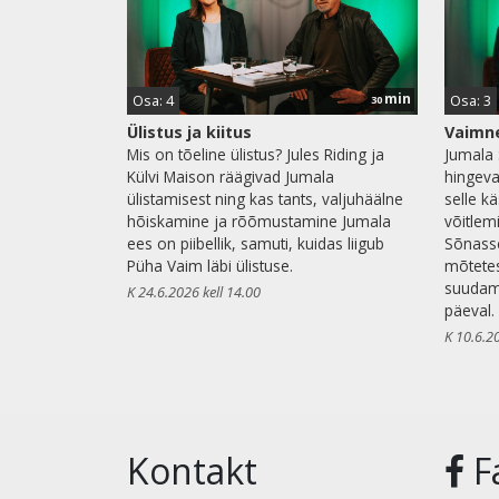
min
Osa: 4
Osa: 3
30
Ülistus ja kiitus
Vaimne
Mis on tõeline ülistus? Jules Riding ja
Jumala 
Külvi Maison räägivad Jumala
hingeva
ülistamisest ning kas tants, valjuhäälne
selle k
hõiskamine ja rõõmustamine Jumala
võitlem
ees on piibellik, samuti, kuidas liigub
Sõnasse
Püha Vaim läbi ülistuse.
mõtetes
suudam
K 24.6.2026 kell 14.00
päeval.
K 10.6.2
Kontakt
F