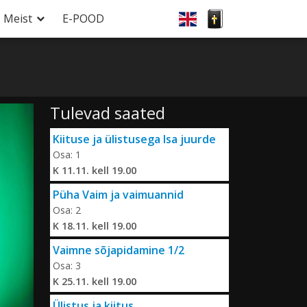
Meist
E-POOD
Tulevad saated
Kiituse ja ülistusega Isa juurde
Osa: 1
K 11.11. kell 19.00
Püha Vaim ja vaimuannid
Osa: 2
K 18.11. kell 19.00
Vaimne sõjapidamine 1/2
Osa: 3
K 25.11. kell 19.00
Ülistus ja kiitus