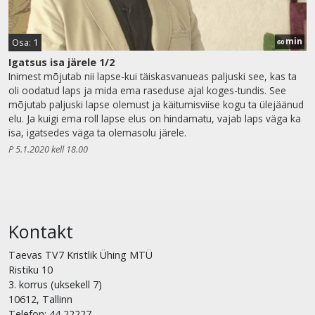
min
Osa: 1
60
Igatsus isa järele 1/2
Inimest mõjutab nii lapse-kui täiskasvanueas paljuski see, kas ta
oli oodatud laps ja mida ema raseduse ajal koges-tundis. See
mõjutab paljuski lapse olemust ja käitumisviise kogu ta ülejäänud
elu. Ja kuigi ema roll lapse elus on hindamatu, vajab laps väga ka
isa, igatsedes väga ta olemasolu järele.
P 5.1.2020 kell 18.00
Kontakt
Taevas TV7 Kristlik Ühing MTÜ
Ristiku 10
3. korrus (uksekell 7)
10612, Tallinn
Telefon: 44 22227