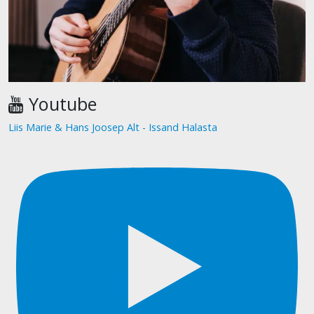
Youtube
Liis Marie & Hans Joosep Alt - Issand Halasta