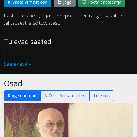
Vaata viimast osa
Jaga
Toeta saatesarja
Pastor, terapeut, kirjanik Seppo Jokinen räägib isasuhte
tähtsusest ja sõltuvustest.
Tulevad saated
-
Saatekava »
Osad
Kõige uuemad
A-Ö
Viimati eetris
Tulemas