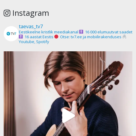
Instagram
taevas_tv7
Eestikeelne kristlik meediakanal
16 000 elumuutvat saadet
16 aastat Eestis
Otse: tv7.ee ja mobiilirakenduses
Youtube, Spotify