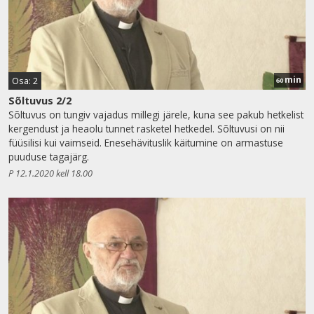
min
Osa: 2
60
Sõltuvus 2/2
Sõltuvus on tungiv vajadus millegi järele, kuna see pakub hetkelist
kergendust ja heaolu tunnet rasketel hetkedel. Sõltuvusi on nii
füüsilisi kui vaimseid. Enesehävituslik käitumine on armastuse
puuduse tagajärg.
P 12.1.2020 kell 18.00