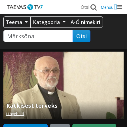
Menüü
Teema
Kategooria
A-Ö nimekiri
Otsi
Katkisest terveks
Hingehoid