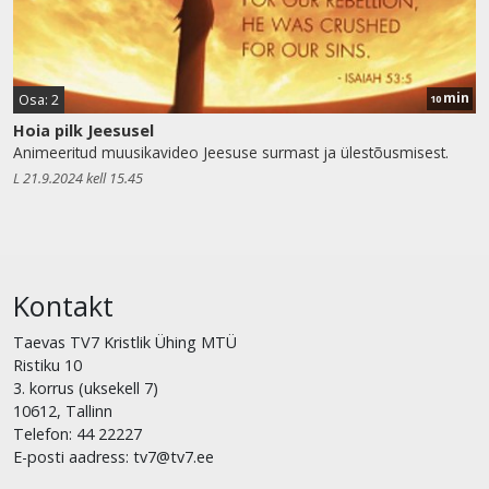
min
Osa: 2
10
Hoia pilk Jeesusel
Animeeritud muusikavideo Jeesuse surmast ja ülestõusmisest.
L 21.9.2024 kell 15.45
Kontakt
Taevas TV7 Kristlik Ühing MTÜ
Ristiku 10
3. korrus (uksekell 7)
10612, Tallinn
Telefon: 44 22227
E-posti aadress: tv7@tv7.ee