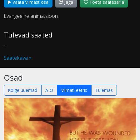
Vaata viimast osa
Jaga
Toeta saatesarja
Evangeelne animatsioon.
Tulevad saated
-
Saatekava »
Osad
Kõige uuemad
A-Ö
Viimati eetris
Tulemas