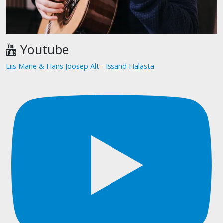
Youtube
Liis Marie & Hans Joosep Alt - Issand Halasta