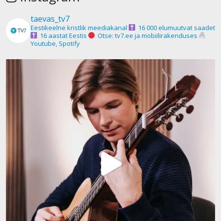
taevas_tv7
Eestikeelne kristlik meediakanal
16 000 elumuutvat saadet
16 aastat Eestis
Otse: tv7.ee ja mobiilirakenduses
Youtube, Spotify