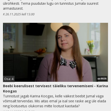
ülirohkesti. Tema puudutav lugu on tunnistus Jumala suurest
armastusest.
K 26.11.2025 kell 13.00
min
Osa: 4
60
Beebi keerulisest tervisest täieliku tervenemiseni - Karina
Koogas
Tunnistust jagab Karina Koogas, kelle väikest beebit Jumal väga
võimsalt tervendas. Mis aitas emal ja isal see raske aeg üle elada
ning lootusetus olukorras mitte lootust kaotada?