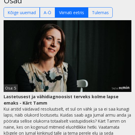
Osad
Kõige uuemad
A-Ö
Viimati eetris
Tulemas
min
Osa: 5
55
Lastetusest ja vähidiagnoosist terveks kolme lapse
emaks - Kärt Tamm
Kui arstid väidavad resoluutselt, et sul on vähk ja sa ei saa kunagi
lapsi, näib olukord lootusetu. Kuidas saab aga Jumal armu anda ja
pöörata sellise olukorra totaalselt vastupidiseks? Kärt Tamm on
naine, kes on kogenud mitmeid eluohtlikke hetki. Vaatamata
kõigele on Jumal kinkinud talle ja tema perele elu ja seda