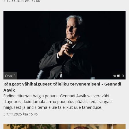
K 12.11.2025 kell 13.00
min
Osa: 3
60
Rängast vähihaigusest täieliku tervenemiseni - Gennadi
Aavik
Endine Hiiumaa haigla peaarst Gennadi Aavik sai verevähi
diagnoosi, kuid Jumala armu puudutus päästis teda rängast
haigusest ja andis tema elule täielikult uue tähenduse.
L 1.11.2025 kell 15.45