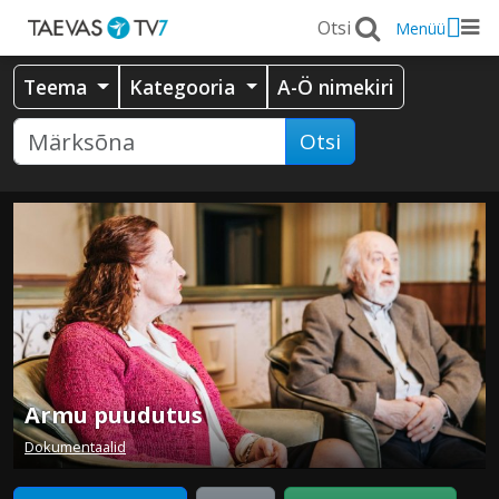
Menüü
Teema
Kategooria
A-Ö nimekiri
Otsi
Armu puudutus
Dokumentaalid