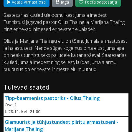
Vaata viimast osa
Jaga
Toeta saatesarja
Saatesarjas kuuled üleloomulikest Jumala imedest.
Tunnistusi jagavad pastor Olius Thaling ja Marijana Thaling
ning erinevad inimesed erinevatelt elualadelt.
Olius ja Marijana Thalingu elu on tõend Jumala armastusest
ja halastusest. Nende sügav kogemus oma elust Jumalaga
on heaks tunnistuseks paljudele ka tänapäeval. Saatesarjas
kuuled Jumala imedest ning sellest, kuidas Jumala armu
puudutus on erinevate inimeste elu muutnud.
Tulevad saated
Tipp-baarmenist pastoriks - Olius Thaling
Osa: 1
L 28.11. kell 21.00
Glamuurist ja tühjustundest piiritu armastuseni -
Marijana Thaling