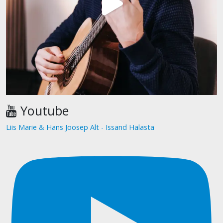
Youtube
Liis Marie & Hans Joosep Alt - Issand Halasta