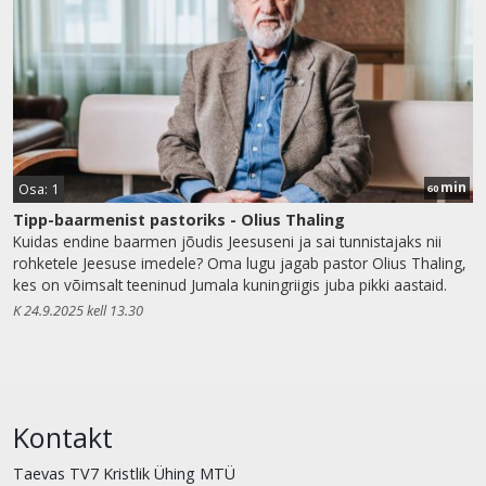
min
Osa: 1
60
Tipp-baarmenist pastoriks - Olius Thaling
Kuidas endine baarmen jõudis Jeesuseni ja sai tunnistajaks nii
rohketele Jeesuse imedele? Oma lugu jagab pastor Olius Thaling,
kes on võimsalt teeninud Jumala kuningriigis juba pikki aastaid.
K 24.9.2025 kell 13.30
Kontakt
Taevas TV7 Kristlik Ühing MTÜ